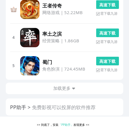
高 速 下 载
王者传奇
网络游戏
|
52.22MB
需下载九游
高 速 下 载
率土之滨
4
经营策略
|
1.86GB
需下载九游
高 速 下 载
蜀门
5
角色扮演
|
724.45MB
需下载九游
加载更多
PP助手
免费影视可以投屏的软件推荐
>>
到底了，安装
「PP助手」
发现更多
<<