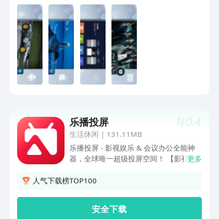
森直球野性恋，姐狗CP互撩撒糖《斩神
2》国漫神番回归，暑期必看！《完美世
界·剧场版》黑暗大劫降下，仙古终章，
悲壮奏响！《谷雨街后巷》穿过现实的迷
宫，欢迎光临“谷雨街后巷”。《南戏》民
国乱世迷局，一尊玉佛头牵出兄弟相杀的
宿命。《盲盒》人性盲盒善恶两面！五段
人生，每次开启都是隐藏款 《吾凰在上
之凤御四方》现代少女误入玄机界，觉醒
凤凰神力逆天改命。《狂徒》绝境狂徒杀
疯了！草根少年逆袭真大佬《前浪2》一
生未婚，500万遗产谁来继承？相伴18年
NO.
4
乐播投屏
未领证的老伴病危《大唐少年天行传》猫
生活休闲
|
131.11MB
女夜行琵琶自燃，长安城怪事一件接一
乐播投屏 - 影视娱乐 & 会议办公全能神
件，四个少年侦探这就开查！【意见反
器，全球唯一超级投屏空间！ 【影视娱
更多
馈】如遇问题或者有好的建议，欢迎加入
乐】海量短剧+智能投屏，畅享大屏体
QQ体验群反馈，将会有萌哒哒的视频妹
验！ 上万部免费短剧随心看！ 热门影
人气下载榜TOP100
为大家解答，并有持续好礼相送！官方
视、爆款短剧，一键投屏，高清沉浸式观
QQ群：527288510。
影！ 手机投屏电视，突破限制！ 兼容主
安 全 下 载
流视频App，支持4K高清、弹幕互动、本