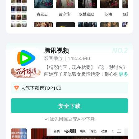
NO.
2
腾讯视频
影音播放
|
148.55MB
【精彩内容，现在就要】《这一秒过火》
两姓弃子复仇狠女极情绝爱！鹅心似火，
更多
一秒开嗑！《兵自风中来》热血军旅！欧
豪蓝盈莹临危受命，硬核演习燃爆逆袭
人气下载榜TOP100
《人鱼》暗黑奇遇！野草少女下水道逃
生，揭秘失踪真相《蝉》法内狂徒极致博
安 全 下 载
弈！钟楚曦吴镇宇郑云龙烧脑狼人杀《地
球超新鲜 第2季》地球厨王大赛！刘宇宁
优先用豌豆荚APP下载
宋茜堵上尊严一战，孙红雷郭京飞藏锅偷
油都不省心；地球团全员cos法国宫廷装
扮，继承者之战打响！舞蹈比拼李乃文大