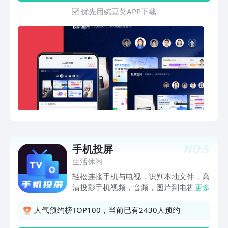
地视频投屏！ 游戏、健身、音乐投屏，
优先用豌豆荚APP下载
乐趣加倍！ 低延迟不卡顿，畅享大屏沉
浸体验！ 【会议办公】全球唯一的“超级
投屏空间”，重新定义会议投屏！ 扫码即
投，无需安装，会议室投屏0门槛！ 不卡
不掉，超低延迟，PPT、Excel、视频流畅
展示！ 多人共享投屏，远程协作批注，
会议沟通更高效！ 5亿设备已内置，手
机、电脑、投影仪全兼容，企业标配！
企业级安全加密，会议资料不泄露，远离
隐私风险！ 影视娱乐 & 会议办公，一款
APP全搞定！ 无论是居家追剧、体育赛
事、游戏投屏，还是企业会议、远程办
NO.
5
手机投屏
公、培训演示，乐播投屏都能秒速连接，
畅享高清大屏体验！ 立即下载，开启你
生活休闲
的超级投屏空间！
轻松连接手机与电视，识别本地文件，高
清投影手机视频，音频，图片到电视屏幕
更多
功能特点： - 便捷实用的投屏软件，自动
搜索可投影的电视设备，投屏IPTV - 电影
人气预约榜TOP100，当前已有2430人预约
投屏：将手机本地视频、vlog、家庭录像