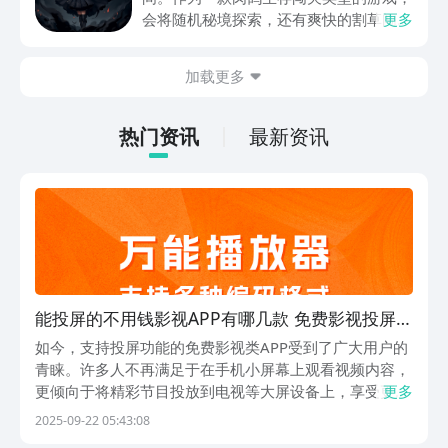
动内容等相关信息。
会将随机秘境探索，还有爽快的割草闯关
更多
全部都放在一起。秘境勇者传下载地址是
在什么地方呢？玩家只需要通过以下的链
加载更多
接就可以下载。游戏的上手门槛还是比较
低的，一只手就可以操控，很适合用来去
打发无聊的时间，可玩性真的比较高。
热门资讯
最新资讯
能投屏的不用钱影视APP有哪几款 免费影视投屏软
件下载分享与使用指南
如今，支持投屏功能的免费影视类APP受到了广大用户的
青睐。许多人不再满足于在手机小屏幕上观看视频内容，
更倾向于将精彩节目投放到电视等大屏设备上，享受更具
更多
沉浸感的视听体验。为此，选择一款操作便捷、资源丰富
2025-09-22 05:43:08
且稳定投屏的应用显得尤为重要。下面为大家推荐几款实