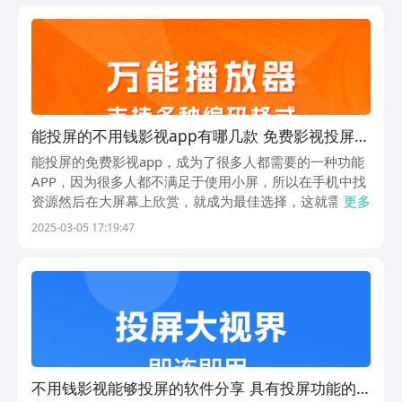
用性强、口碑不错的投屏影视软件，帮助你轻松实现大
能投屏的不用钱影视app有哪几款 免费影视投屏软
件下载盘点
能投屏的免费影视app，成为了很多人都需要的一种功能
APP，因为很多人都不满足于使用小屏，所以在手机中找
资源然后在大屏幕上欣赏，就成为最佳选择，这就需要有
更多
一些专业软件来提供这一系列服务。该如何去下载，以及
2025-03-05 17:19:47
选择哪些更加好用，一起看吧。1、《天天电视直播》具
有涵盖频道多，播出功能丰富等优势。在节目资源方...
不用钱影视能够投屏的软件分享 具有投屏功能的