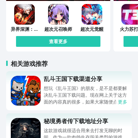
异界深渊：觉
超次元召唤师
超次元觉醒
火力苏打
醒
查看更多
相关游戏推荐
乱斗王国下载渠道分享
想玩《乱斗王国》的朋友，是不是都要解
决乱斗王国下载问题。现在网上关于这方
面的内容真的很多，如果大家随便点击陌
更多
生链接，就很容易遇到安装包信息不完整
的情况。想省去这些麻烦，直接通过九游
秘境勇者传下载地址分享
app进行下载会更加方便，九游是手游福
利最多的游戏平台，在这里不仅能够看到
这款游戏就很适合用来去打发无聊的时
游戏资源，还能及时查看后续的消息、活
间。作为一款肉鸽生存闯关类型的游戏，