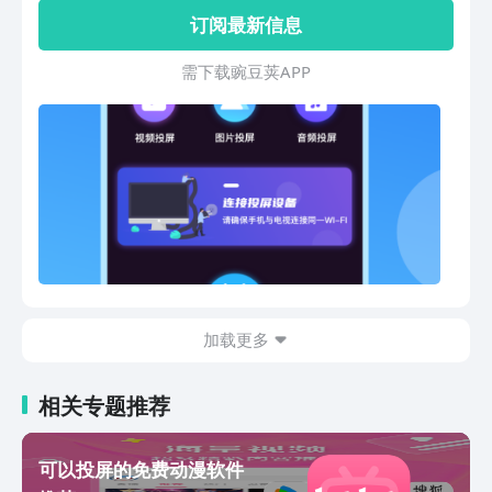
无线传输到智能电视，大屏播放，享受家
订阅最新信息
庭影院式的观影体验 - 电子相册投屏：将
手机照片镜像到电视，与家人朋友共享精
需 下 载 豌 豆 荚 A P P
彩瞬间 - 音乐投屏：连接电视，播放手机
音频文件，将喜欢的音乐加入播放列表 -
操作简单便捷，随时连接播放。手机变成
遥控器，可远程进行多种操作：音量调
节，暂停，后退，快进视频。 - 可在任何
地方使用，将智能手机上的视频，音乐，
照片无线投屏到电视 - 不再局限于手机屏
幕，大屏观影，欣赏照片，保护视力，解
放双手
加载更多
相关专题推荐
可以投屏的免费动漫软件