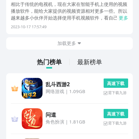
影视软件有哪几款
相比于传统的电视机，现在大家在智能手机上使用的视频
播放软件，能给大家提供的视频资源相对更多一些。所以
越来越多小伙伴开始选择使用手机视频软件，看自己喜欢
更多
的视频。那么免费影视可以投屏的软件推荐有哪些呢？现
2023-10-17 17:57:49
在大家在手机上下载使用的视频软件，不仅能够在手机端
随时随地观看，而且还可以将丰富的影视资源通过投屏
加载更多
的...
热门榜单
最新榜单
高 速 下 载
乱斗西游2
网络游戏
|
1.09GB
需下载九游
高 速 下 载
问道
角色扮演
|
1.81GB
需下载九游