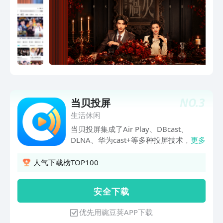
劈叉被拖走，林一王玉雯竟是母子？《一
饭封神 第2季》回归！风云再起，原班人
马全新赛制，残酷比拼下谁能晋级？剧毒
石头鱼下锅，见手青登场，爆浆烤羊眼惊
呆谢霆锋！不看头衔只看厨艺，世界名厨
为晋级拼了！《心动的信号 第9季》恋综
天花板浪漫回归！明艳美女晚宴惊艳全
场，4个男人争着跟我说话怎么办～《脱
口秀和Ta的朋友们 第3季》脱口秀就看腾
NO.
3
当贝投屏
讯视频！何广智回归，瞿颖舌战小四爷全
场爆笑。《开始推理吧 第4季》动物塑副
生活休闲
本上线！推团秉烛夜话恐怖怪谈，下一秒
当贝投屏集成了Air Play、DBcast、
天降“残肢”，刘宇宁大惊失色嗷嗷叫，章
DLNA、华为cast+等多种投屏技术，为移
更多
若楠吓得跳进金靖怀里！张凌赫、丁程
动设备和大屏电视提供投屏服务，目前已
鑫、周柯宇表情包大赏可爱值超标！《寒
支持爱奇艺、优酷、等数十款主流视频软
人气下载榜TOP100
战1994》郭富城、周润发、梁家辉再
件，也支持苹果、安卓、华为等不同的设
掀“寒战”狂潮，吴彦祖、刘俊谦正邪对
备型号，打造多屏互动的完美影音体验。
安 全 下 载
决，权斗天花板再升级！《10间敢死
队》喜剧人绝境笑对人生，绝症患者组队
优先用豌豆荚APP下载
实现遗愿清单《今晚正好》马思纯、陈昊