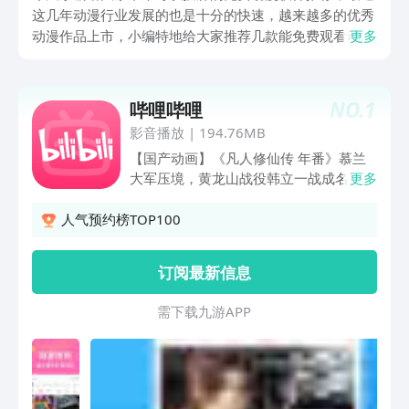
这几年动漫行业发展的也是十分的快速，越来越多的优秀
动漫作品上市，小编特地给大家推荐几款能免费观看动漫
更多
的软件让喜欢观看动漫的小伙伴们能尽情地观看动漫，感
受动漫作品给大家带来的快乐，下面就跟随小编来了解一
下吧。
NO.
1
哔哩哔哩
影音播放
|
194.76MB
【国产动画】《凡人修仙传 年番》慕兰
大军压境，黄龙山战役韩立一战成名。
更多
《牧神记》霸体少年初入世，掀起延康浩
荡风云。《将夜》永夜将至，拔刀向天。
人气预约榜TOP100
《百日成王》100天，就让我俩一起加冕
称王吧！《记忆管理局》消除BUG管理
订阅最新信息
记忆，去创造你想要的结局吧！《成也萧
河》学霸游戏恋爱两不误。【番剧动画】
需 下 载 九 游 A P P
成为勇者拯救世界，才是惩罚真正的开
始，《判处勇者刑》正在热播！轻松快乐
又隐有酸涩，像极了青春！《正相反的你
与我》甜蜜上映中！变身骑士拯救世界，
《假面骑士ZZZ》任务继续！还有海量精