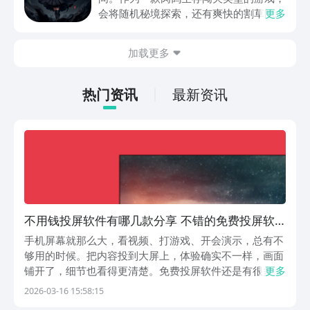
动内容等相关信息。
会将随机秘境探索，还有爽快的割草闯关
更多
全部都放在一起。秘境勇者传下载地址是
在什么地方呢？玩家只需要通过以下的链
加载更多
接就可以下载。游戏的上手门槛还是比较
低的，一只手就可以操控，很适合用来去
打发无聊的时间，可玩性真的比较高。
热门资讯
最新资讯
不用钱投屏软件有哪几款分享 不错的免费投屏软
件榜单
手机屏幕就那么大，看视频、打游戏、开会演示，总有不
够用的时候。把内容投到大屏上，体验确实不一样，画面
铺开了，细节也看得更清楚。免费投屏软件还是有很多选
更多
择的，但真正用起来顺手的软件并不多，选对了能省不少
2026-03-16 15:58:15
麻烦，选错了反而添堵。下面这几款值得了解一下，看看