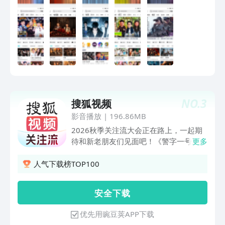
热播中！乡村兽医治愈生灵，沉浸式感受
劈叉被拖走，林一王玉雯竟是母子？《一
温馨田园时光！《神秘博士》全系列B站
饭封神 第2季》回归！风云再起，原班人
持续热播中！看博士携手克拉拉迎接全新
马全新赛制，残酷比拼下谁能晋级？剧毒
时空冒险！【纪录片】搜“暑假纪录片推
石头鱼下锅，见手青登场，爆浆烤羊眼惊
荐”获取100部小学生必看片单～《闪闪
呆谢霆锋！不看头衔只看厨艺，世界名厨
的儿科医生4》全网独播，山城英豪守护
为晋级拼了！《心动的信号 第9季》恋综
童年！《地球·劫后重生》聚焦多次灾难
天花板浪漫回归！明艳美女晚宴惊艳全
后生命的演化历程！《荷马史诗：从神话
场，4个男人争着跟我说话怎么办～《脱
到科学》来看奥德赛背后的历史故事《一
口秀和Ta的朋友们 第3季》脱口秀就看腾
NO.
3
线》《天网》系列看各种刑事案件侦破过
搜狐视频
讯视频！何广智回归，瞿颖舌战小四爷全
程！《荒野独居》系列全网独播！单挑荒
场爆笑。《开始推理吧 第4季》动物塑副
影音播放
|
196.86MB
野赢大奖！【综艺】《国乐无双》每周六
本上线！推团秉烛夜话恐怖怪谈，下一秒
2026秋季关注流大会正在路上，一起期
20:05，经典歌曲全新改编，唱将集结，
天降“残肢”，刘宇宁大惊失色嗷嗷叫，章
待和新老朋友们见面吧！《警字一号》：
更多
共赴国乐佳约！《天赐的声音 第七季》
若楠吓得跳进金靖怀里！张凌赫、丁程
落魄刑警带队硬核追凶；《九个弹孔》：
震撼开播！每周五20：30 B站同步播
鑫、周柯宇表情包大赏可爱值超标！《寒
草根战士逆袭封神；《战火英雄》：凌潇
人气下载榜TOP100
出，实力歌手组队竞演！《探宝说创团》
战1994》郭富城、周润发、梁家辉再
肃戴娇倩书写红色青春；《欢迎回我的频
全国首档文博合创竞演，看文物代言人如
掀“寒战”狂潮，吴彦祖、刘俊谦正邪对
道》：李纯万茜职场交锋破局生长；《谁
何用说唱歌舞让国宝活起来！
安 全 下 载
决，权斗天花板再升级！《10间敢死
动了我的隐私》独播：三桩奇案直入人性
队》喜剧人绝境笑对人生，绝症患者组队
隐秘；《谁动了我的隐私》独播：复仇女
优先用豌豆荚APP下载
实现遗愿清单《今晚正好》马思纯、陈昊
携恨归来！揭开恶魔医生背后黑幕；《护