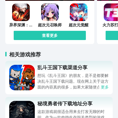
异界深渊：觉
超次元召唤师
超次元觉醒
火力苏打
醒
查看更多
相关游戏推荐
乱斗王国下载渠道分享
想玩《乱斗王国》的朋友，是不是都要解
决乱斗王国下载问题。现在网上关于这方
面的内容真的很多，如果大家随便点击陌
更多
生链接，就很容易遇到安装包信息不完整
的情况。想省去这些麻烦，直接通过九游
秘境勇者传下载地址分享
app进行下载会更加方便，九游是手游福
利最多的游戏平台，在这里不仅能够看到
这款游戏就很适合用来去打发无聊的时
游戏资源，还能及时查看后续的消息、活
间。作为一款肉鸽生存闯关类型的游戏，