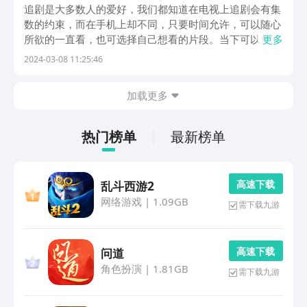
屏的影视app分享
追剧是大多数人的爱好，我们都知道在电视上追剧会有集
数的约束，而在手机上却不同，只要时间允许，可以随心
所欲的一直看，也可选择自己想看的片段。当下可以免费
更多
投屏的影视软件有哪些?如果认为手机追剧屏幕比较小，
2024-03-08 11:25:46
容易出现眼睛疲劳，那么就可投屏到电视上来看也是非常
不错的。1、《乐播投屏》目前这款软件已经获得了5亿...
加载更多
热门榜单
最新榜单
高 速 下 载
乱斗西游2
网络游戏
|
1.09GB
需下载九游
高 速 下 载
问道
角色扮演
|
1.81GB
需下载九游