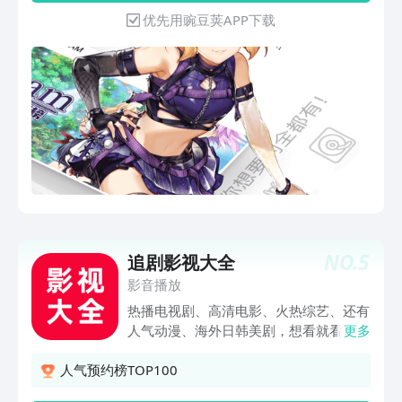
逆光中告白、无心法师、法医秦明、罪案
VUP直播！我们都有！有趣的UP主，友
优先用豌豆荚APP下载
心理小组X；狐小狐强推综艺：星同事、
好的直播氛围，才华横溢的虚拟偶像，精
送一百位女孩回家、狐厂大明星；搜狐视
彩不断！-友好的社区氛围：这里的弹幕
频播主精彩纷呈：谭凯、汪峰、于文文、
文化那是出了名的好，一边看剧一边刷弹
李子柒、四月晨晨、祝晓晗、医路向前巍
幕，其乐无穷！-还有更精彩的内容：---
子；频道热播电视剧：风雨上海滩、男人
热门动画番剧 ：《冰上的尤里》、《佐
的战争、楚乔传、战狼.战狼；正版美剧
贺偶像是传奇》等等国漫日漫美漫版权动
抢先看：熊家餐馆、绝命毒师、风骚律
画！---前沿科技新鲜实事：科技制造、国
师、权力的游戏；在家惬意看电影：无
防军事、汽车资讯、手办模玩，都是硬核
名、流浪地球、莫斯科行动、抓娃娃；热
技术宅们的聚集区；更有鱼塘包罗万象，
门动漫看不停：猫和老鼠、猪猪侠、小猪
带你了解新鲜事正能量！---有趣实用的生
佩奇、小马宝莉；播遍精彩韩剧：花样排
活体验：有带你领取全球美景，还有手把
球、评价女王、高品格单恋；
手教你做美食！生活如此美妙~还有更多
NO.
5
追剧影视大全
好看的舞蹈区小姐姐、好听的音乐歌曲等
你发现~ 如果您有功能建议或者遇到使用
影音播放
问题，可以通过以下方式联系我们：官方
热播电视剧、高清电影、火热综艺、还有
邮箱：ac-support@kuaishou.com；官
人气动漫、海外日韩美剧，想看就看。免
更多
方微博：AcFun弹幕视频网
费影视资源实时更新，更有海量电影、电
视剧、综艺、动漫、八卦等丰富的高清视
人气预约榜TOP100
频内容。海量高清视频随心看，热门影视