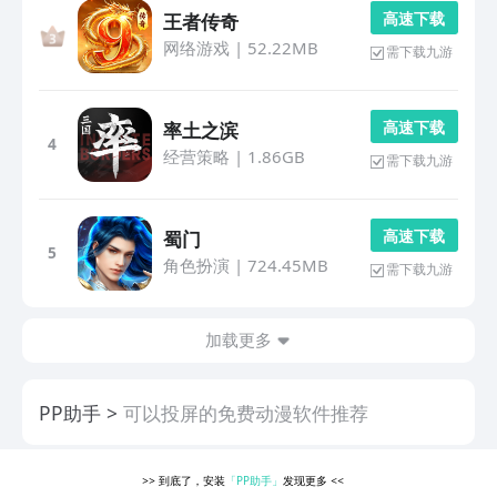
高 速 下 载
王者传奇
网络游戏
|
52.22MB
需下载九游
高 速 下 载
率土之滨
4
经营策略
|
1.86GB
需下载九游
高 速 下 载
蜀门
5
角色扮演
|
724.45MB
需下载九游
加载更多
PP助手
可以投屏的免费动漫软件推荐
>>
到底了，安装
「PP助手」
发现更多
<<