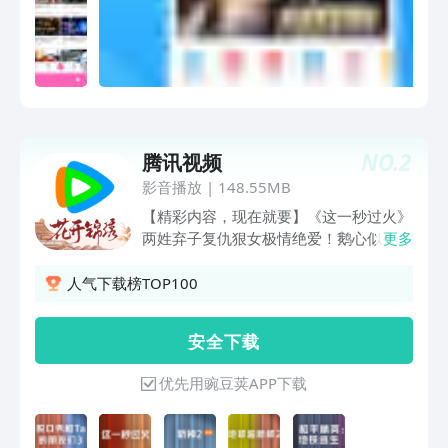
彩番剧内容等着你，快来与小伙伴们一同
观看吧！！【电影】《消失的人》热播
中，居民楼离奇案件谁才是幕后真凶！
《寒战1994》热播中，顶配港星阵容，
97前夜上演四方权斗！《超级马力欧银
河大电影》热播中，水管工这回上天了！
《河狸变身计划》热播中，大火蜥蜴表情
NO.
2
腾讯视频
包出处，一起尖叫吧！《猪猪侠大电影之
影音播放
|
148.55MB
竞速小英雄》热播中，猪猪侠开飞车啦！
【电视剧】《昭阳公主》独播中！寒门学
【精彩内容，现在就要】《这一秒过火》
子李宏毅意外与公主孔雪儿一夜春风后却
两姓弃子复仇狠女极情绝爱！鹅心似火，
更多
被抛弃？看状元面首与执政公主相爱相
一秒开嗑！《兵自风中来》热血军旅！欧
杀！《屌丝女士》系列B站持续热播中！
豪蓝盈莹临危受命，硬核演习燃爆逆袭
人气下载榜TOP100
精神状态遥遥领先的屌丝女士来袭，名场
《人鱼》暗黑奇遇！野草少女下水道逃
面一波接一波笑到停不下来！《心间错》
生，揭秘失踪真相《蝉》法内狂徒极致博
安 全 下 载
朱正廷怀揣半心，意外邂逅千年灵柳哈妮
弈！钟楚曦吴镇宇郑云龙烧脑狼人杀《地
克孜，奇案迭起，精怪横行！全网独播
球超新鲜 第2季》地球厨王大赛！刘宇宁
优先用豌豆荚APP下载
中！《小谢尔顿》全系列B站精彩上线！
宋茜堵上尊严一战，孙红雷郭京飞藏锅偷
走进谢尔顿的童年时光，天才的童年究竟
油都不省心；地球团全员cos法国宫廷装
是什么模样？《万物生灵》系列B站持续
扮，继承者之战打响！舞蹈比拼李乃文大