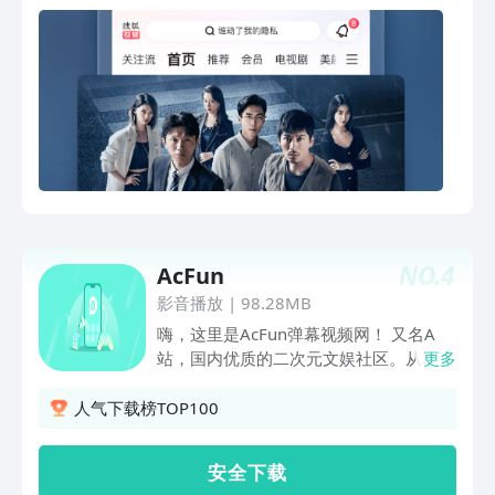
森直球野性恋，姐狗CP互撩撒糖《斩神
花》独播：演绎战乱年代家国情仇；《夙
2》国漫神番回归，暑期必看！《完美世
夜集》独播：女将军复活揭开灭门真相；
界·剧场版》黑暗大劫降下，仙古终章，
《大玉儿传奇》：景甜从天真格格到铁血
悲壮奏响！《谷雨街后巷》穿过现实的迷
太后；《假面迷情》独播：重生千金与豪
宫，欢迎光临“谷雨街后巷”。《南戏》民
门总裁三日定情；《不思异：志怪》独
国乱世迷局，一尊玉佛头牵出兄弟相杀的
播：江湖捉妖师破解妖祟谜案；《我的宠
宿命。《盲盒》人性盲盒善恶两面！五段
物少将军》独播：田曦薇演绎跨物种的奇
人生，每次开启都是隐藏款 《吾凰在上
妙爱情；《胭脂似火》独播：许佳琪李卓
之凤御四方》现代少女误入玄机界，觉醒
扬深陷权爱斗争；《洛基》：惊心动魄的
凤凰神力逆天改命。《狂徒》绝境狂徒杀
时空历险即将来临；《楚乔传》：赵丽颖
疯了！草根少年逆袭真大佬《前浪2》一
乱世混战逆转命运；《那年花开月正
生未婚，500万遗产谁来继承？相伴18年
NO.
4
AcFun
圆》：孙俪演绎陕西女首富的精彩一生;
未领证的老伴病危《大唐少年天行传》猫
《权力的游戏》：铁王座之争落下帷幕；
影音播放
|
98.28MB
女夜行琵琶自燃，长安城怪事一件接一
《风月变》：蝶变少女唯爱霸道将军；
嗨，这里是AcFun弹幕视频网！ 又名A
件，四个少年侦探这就开查！【意见反
《他在逆光中告白》独播，都市悬爱甜爽
站，国内优质的二次元文娱社区。从
更多
馈】如遇问题或者有好的建议，欢迎加入
剧掀浪漫风暴；《小猪佩奇》第十季：佩
2007年成立至今，每一位用户都是我们
QQ体验群反馈，将会有萌哒哒的视频妹
奇的新朋友闪亮登场；《男人的战争》独
往前冲的动力，未来我们会更加努力！我
人气下载榜TOP100
为大家解答，并有持续好礼相送！官方
播：于和伟应采儿情定商海；《无心法
们这里有：-无会员：在A站看任何内容都
QQ群：527288510。
师》独播：无心岳绮罗生死决战；【搜狐
无会员！让你来了还想来，时时刻刻心系
安 全 下 载
视频，正在热播】搜狐出品必精品：他在
AcFun！-丰富有趣的直播： 慢直播！