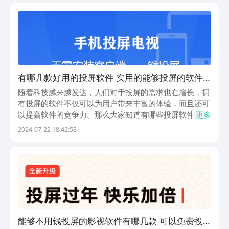
哪款符合自己的使用场景。1、《乐播投屏》零广告是
它...
有哪几款好用的投屏软件 实用的能够投屏的软件
分享
随着科技越来越发达，人们对于投屏的需求也在增长，拥
有投屏的软件不仅可以为用户带来丰富的体验，而且还可
以提高软件的竞争力。那么大家知道有哪些投屏软件吗？
更多
投屏软件不仅可以对影视投屏，而且还可以对游戏投屏，
2024-07-22 18:42:58
让大家收获不一样的体验，那么接下来就让小编带大家逛
一逛吧。1、《乐播投屏》大家在看电视剧或者电影的
时...
能够不用钱投屏的影视软件有哪几款 可以免费投