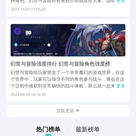
种角色。幻世与冒险所有角色介绍就送给大家。游戏中有
更多
四个主要的角色，分别是：艾莉亚、卡尔、莉莉和雷恩。
2023-10-01 17:05:25
这四个角色都有非常特殊的特点和技能机制，我们则需要
参照战斗场景和敌人来搭配使用。下面就为大家它们的
基...
幻世与冒险强度排行 幻世与冒险角色强度榜
幻世与冒险给玩家营造了一个非常魔幻的游戏世界，在这
个世界中，玩家可以领导不同的角色参与战斗，将会在这
个过程中收获到非常畅快的战斗体验，那么就一起来看一
更多
下幻世与冒险强度排行，只有在了解这些强度之后，才能
2023-09-20 16:16:39
更好的进行人物的选择。在游戏中战斗力最强的就是战士
这个角色，不但血量高，近战的攻击力也很强，这种也
加载更多
是...
热门榜单
最新榜单