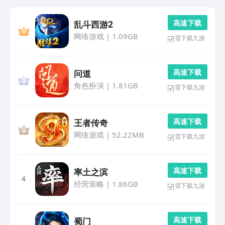
高 速 下 载
乱斗西游2
网络游戏
|
1.09GB
需下载九游
高 速 下 载
问道
角色扮演
|
1.81GB
需下载九游
高 速 下 载
王者传奇
网络游戏
|
52.22MB
需下载九游
高 速 下 载
率土之滨
4
经营策略
|
1.86GB
需下载九游
高 速 下 载
蜀门