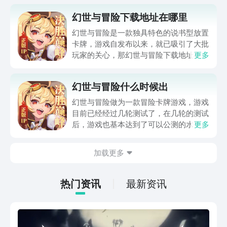
幻世与冒险下载地址在哪里
幻世与冒险是一款独具特色的说书型放置
卡牌，游戏自发布以来，就已吸引了大批
玩家的关心，那幻世与冒险下载地址在哪
更多
里？相当令人遗憾的是，游戏还没有正式
上线，不过这里小编给大家带来一个好消
幻世与冒险什么时候出
息，目前游戏正常进行测试，大家可以提
前体验游戏，那下面就给大家带来幻世与
幻世与冒险做为一款冒险卡牌游戏，游戏
冒险正版测试地址分享。
目前已经经过几轮测试了，在几轮的测试
后，游戏也基本达到了可以公测的水平
更多
了，但是问题来了，游戏在达到了公测的
水平后却迟迟没有公测，因此就有人在问
加载更多
幻世与冒险什么时候出，那么今天就来大
家看看游戏的上线时间，来带大家看看什
么时候才能玩上该游戏吧。
热门资讯
最新资讯