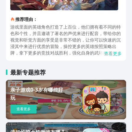
推荐理由：
游戏里面的英雄角色打造了上百位，他们拥有着不同的特
色和个性，并且邀请了著名的声优来进行配音，带给你的
视觉和听觉方面的享受是非常不错的，让你可以快速的沉
浸其中来进行优质的冒险，操控更多的英雄按照策略出
牌，拿下更多的竞技对战胜利，强化自身的武将能力。尤
查看更多
其打造了非常轻松的放置挂机玩法，让你可以腾出更多的
时间来干别的事情，这个系统让你轻轻松松的就能完成打
最新专题推荐
副本收取经验值养成人物操作，玩起来一点都没有负担。
打造了非常豪华炫酷的技能动画展示场面，让你享受极其
酣畅淋漓的战斗快感，同时辅助适宜的策略来进行敌人的
亲子游戏0-3岁有哪些好
入侵对抗，让你的每一次战斗都是史诗般的战役享受。提
玩
供了非常热血好玩的跨服战斗体验，在上面进行更加优质
的高手对决操作，和真实的玩家进行竞技，释放更多的招
查看更多
式技能，与其进行肆意畅快的打斗，获取更多的快乐游戏
体验。此外还设计了非常符合游戏主题的原创音乐，让你
的冒险对战玩起来更加的具有趣味性。还配置了十分经典
多样化的地图场景，可以在任何地图之中进行自由的驰
流行的挖土机游戏有哪几