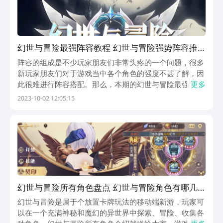
幻世与冒险最强阵容教程 幻世与冒险强势阵容推
荐
阵容的组成是不少玩家朋友们非常头疼的一个问题，很多
新玩家朋友们对于游戏当中各个角色的强度不甚了解，因
此很难进行阵容搭配。那么，本期的幻世与冒险最强阵容
更多
攻略将给大家带来一期新手玩家也能组建的超强阵容组
2023-10-02 12:05:15
合，帮助大家能够快速的度过游戏的前中期阶段，取得非
常好的过关体验。1、阵容搭配本期的阵容推荐由伊童、
艾...
幻世与冒险所有角色盘点 幻世与冒险角色有哪几
款
幻世与冒险是属于个放置卡牌玩法的移动端新游，玩家可
以在一个充满神秘和魔幻的异世界中探索、冒险、收集各