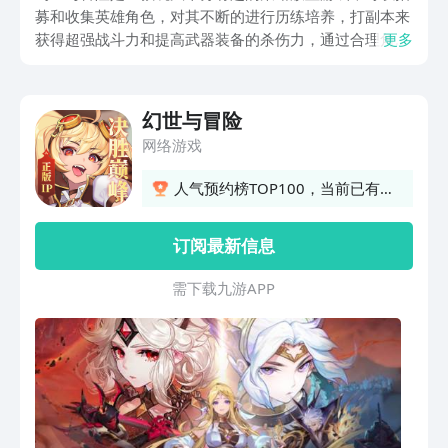
募和收集英雄角色，对其不断的进行历练培养，打副本来
获得超强战斗力和提高武器装备的杀伤力，通过合理角色
更多
搭配来赢得更多胜利，那么，幻世与冒险下载安装方式教
程是怎样的呢？想要感受这款游戏特色的朋友们就来看看
吧。
幻世与冒险
网络游戏
人气预约榜TOP100，当前已有
150人预约
订阅最新信息
需 下 载 九 游 A P P