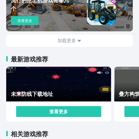
骋，开启快速的暴击操作，享受极其畅快的打击感。以上
个
就是幻世与冒险下载安装方式内容介绍了，你可以加入其
中，随时的来开启随心所欲的作战操作，面对更多的麻烦
查看更多
和考验，使用你的能力来进行解决，不断的在实战之中觉
醒你的强大能力，使用更多的连招，搭配上相应的策略布
局，就可以快速的斩杀敌人。
加载更多
最新游戏推荐
未来防线下载地址
叠方构
查看更多
相关游戏推荐