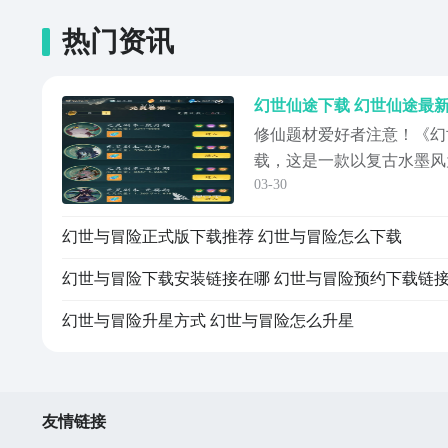
热门资讯
修仙题材爱好者注意！《幻
载，这是一款以复古水墨风
03-30
仙手游。游戏主打“躺平修
即可持续提升修为，新手也
幻世与冒险正式版下载推荐 幻世与冒险怎么下载
积累与境界突破。《幻世仙
址》》》》》#幻世仙途#
幻世与冒险下载安装链接在哪 幻世与冒险预约下载链
将置身于一个可
幻世与冒险升星方式 幻世与冒险怎么升星
友情链接