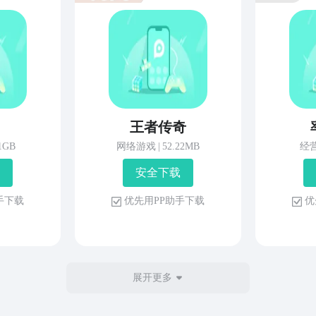
王者传奇
81GB
网络游戏
|
52.22MB
经
安 全 下 载
 手 下 载
优 先 用 P P 助 手 下 载
优 
展开更多