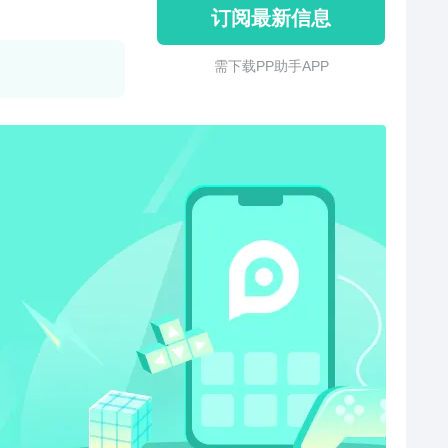
订阅最新信息
需 下 载 P P 助 手 A P P