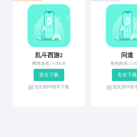
乱斗西游2
问道
网络游戏
|
1.09GB
角色扮演
|
1.
安 全 下 载
安 全 下 载
优 先 用 P P 助 手 下 载
优 先 用 P P 助