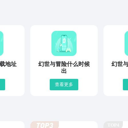
载地址
幻世与冒险什么时候
幻世
出
查看更多
TOP4