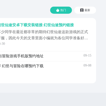
热门
最新
幻世仙途安卓下载安装链接 幻世仙途预约链接
不少同学在最近都非常的期待幻世仙途这款游戏的正式
开服，因此今天的文章里面小编就为各位同学准备好了
3-30
幻世仙途安卓下载预约地址，如果说你在平时对于修仙
这一类游戏比较感兴趣的话，那么小编也相信幻世仙途
09-15
与冒险游戏手机版预约地址​
这款手游的名字，你在最近一定听说。如果你想要提前
完成预约，方便等到开服以后及时的安装和体验的话，
09-08
 幻世与冒险在哪预约​下载
么小编下文...