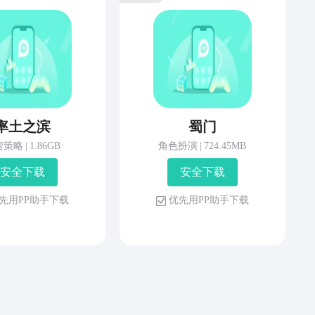
率土之滨
蜀门
营策略
|
1.86GB
角色扮演
|
724.45MB
安 全 下 载
安 全 下 载
先 用 P P 助 手 下 载
优 先 用 P P 助 手 下 载