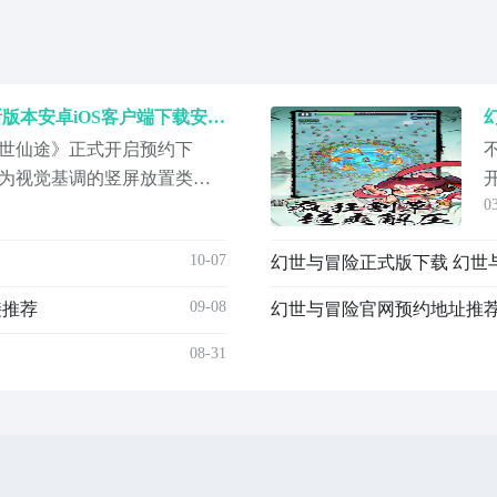
幻世仙途下载 幻世仙途最新版本安卓iOS客户端下载安装链接
世仙途》正式开启预约下
为视觉基调的竖屏放置类修
0
仙”理念，无需高频操作，挂机
能在几分钟内完成首波资源
10-07
幻世与冒险正式版下载 幻世
途》最新预约下载地
《《《《《进入游戏后，玩家
09-08
接推荐
幻世与冒险官网预约地址推荐
那
08-31