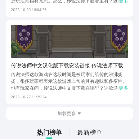
是玩法却很有意思。那么，传说法师下载哪里有？这游戏
更多
现阶段已经开始测试了吗？游戏中有哪些非常有趣的玩
2023-10-30 16:04:36
法？对于这几个问题，下文自然要给大家详细解答一番
了。【传说法师】最新版下载》》》》》#传说法师
#《《《...
传说法师中文汉化版下载安装链接 传说法师下载
预约渠道盘点
传说法师这款游戏在这段时间是被玩家们给传的沸沸扬
扬，很多玩家都表示这款游戏非常的具有趣味和多变性。
也有玩家在问，传说法师中文版下载在哪里？这款游戏在
更多
现在已经可以下载到了吗？游戏的玩法又有哪些？这些都
2023-10-27 11:29:24
是玩家们比较在意的一些问题。那么废话不多说，就让我
们进入下文中为大家解答吧。【传说法师】最新版预约/
加载更多
下...
热门榜单
最新榜单