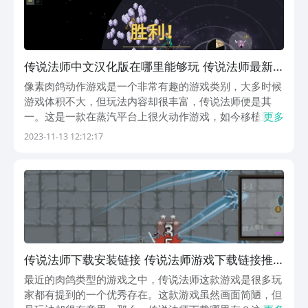
传说法师中文汉化版在哪里能够玩​ 传说法师最新
中文版下载安装链接​
像素肉鸽动作游戏是一个非常有趣的游戏类别，大多时候
游戏体积不大，但玩法内容却很丰富，传说法师便是其
一。这是一款在蒸汽平台上很火动作游戏，如今移植到移
更多
动平台。那么传说法师中文版在哪里可以玩呢？之前的版
2023-11-13 12:12:17
本并不支持中文，如今推出移动版之后中文版会有吗？一
起来看看吧！【传说法师】最新版下载》》》》》#传说
法...
传说法师下载安装链接 传说法师游戏下载链接推
荐
最近的肉鸽类型的游戏之中，传说法师这款游戏是很多玩
家都有提到的一个优秀存在。这款游戏虽然画面简陋，但