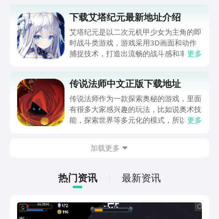
下载艾塔纪元最新地址介绍
艾塔纪元是以二次元机甲少女为主角的即
时战斗类游戏，游戏采用3D画面和动作
捕捉技术，打造出流畅的战斗感和丰富的
更多
角色表情。小编带来了下载艾塔纪元最新
地址介绍。游戏的故事背景是在一个被异
传说法师中文正版下载地址
能力所支配的世界，人类为了抵抗异能力
的威胁，创造出了拥有人格的机甲少女，
传说法师作为一款探索奥秘的游戏，里面
与之签订契约，共同对抗敌人。
有很多大家感兴趣的玩法，比如说奥术技
能，探索世界等多元化的模式，所以这款
更多
游戏还挺吸引人的，很多玩家想要知道传
说法师中文正版下载地址是什么？接下来
加载更多
小编会给大家提供一下游戏的安装地址，
还会详细介绍一下游戏的玩法特色，大家
也可以一起来了解一下。
热门资讯
最新资讯