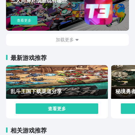
三人同屏对战游戏有哪些
存和输出能力。以上就是传说法师手游的下载方式及玩法
介绍，希望对你有所帮助。传说法师这个移植作品总体感
受下来可以说是非常精致了，不论是操作细腻感，还是技
查看更多
能bd深度，都充分体现了这个肉鸽经典的玩法属性，作为
移植前的经典肉鸽游戏，移动端同样保持了不错的操作手
感，如果你对这款游戏感兴趣，不妨下载试玩一下，体验
加载更多
一下魔法的乐趣。
最新游戏推荐
乱斗王国下载渠道分享
秘境勇
查看更多
相关游戏推荐