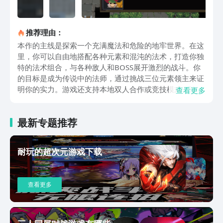
推荐理由：
本作的主线是探索一个充满魔法和危险的地牢世界。在这
里，你可以自由地搭配各种元素和混沌的法术，打造你独
特的法术组合，与各种敌人和BOSS展开激烈的战斗。你
的目标是成为传说中的法师，通过挑战三位元素领主来证
明你的实力。游戏还支持本地双人合作或竞技模式，让你
查看更多
和你的朋友一起享受魔法的乐趣。游戏中有四种类型的法
术，大家可以通过自由搭配技能组合来达到最强的输出效
最新专题推荐
果。基础法术是你最常用的攻击方式，没有冷却时间，可
以无限使用。标准法术是一些有冷却时间的强力攻击，可
以造成大量伤害或者有特殊效果。而圣物是一些可以提升
耐玩的超次元游戏下载
你能力或者改变游戏规则的物品。游戏中有216种不同的
圣物可供选择，每种圣物都有其独特的效果和条件。你可
以在游戏开始时选择一个初始圣物，也可以在地牢中找到
查看更多
或购买新的圣物来增加你的圣物库。有些圣物之间还有互
动或者组合效果，比如“制图师的羽毛笔”和“寻路者的地
图”就可以组合成一个非常强力的道具。大家在进程中需
要自己bd法术和游戏方式来选择合适的圣物来提高你的生