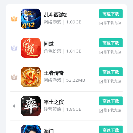
高 速 下 载
乱斗西游2
网络游戏
|
1.09GB
需下载九游
高 速 下 载
问道
角色扮演
|
1.81GB
需下载九游
高 速 下 载
王者传奇
网络游戏
|
52.22MB
需下载九游
高 速 下 载
率土之滨
4
经营策略
|
1.86GB
需下载九游
高 速 下 载
蜀门