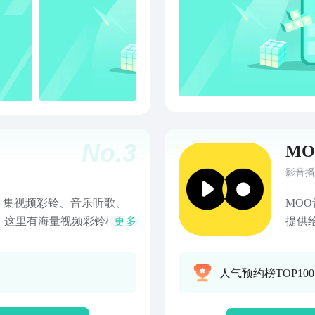
No.
3
M
影音播
，集视频彩铃、音乐听歌、
MO
。这里有海量视频彩铃模版
更多
提供
，让通话等待更有趣。【视
己的
户可定制专属视频彩铃，让
音乐创
人气预约榜TOP10
叫秀、秀丽风景、热门视频
频谱」跟随节奏
”见精彩。【彩铃DIY，彰显
区」打破音乐界限
视频彩铃。更有海量制作模
展现音乐品味 MOO Music,