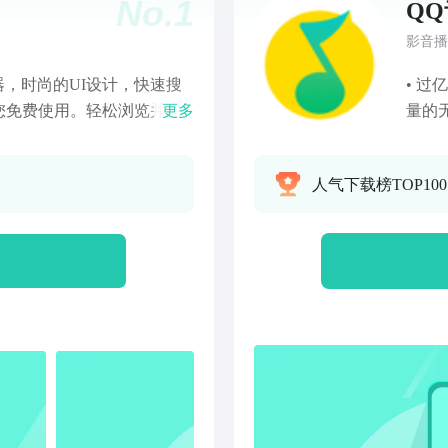
No.
1
Q
影音播
器，时尚的UI设计，快速搜
• 
您免费使用。轻松浏览并通
更多
量的
播放音乐歌曲。音乐播放器
播客
件更容易。该音频播放器，
听歌
人气下载榜TOP100
亲切的音频格式。产品特
词，
态变化的背景风格- 播放，下一
荐，
曲- 摇一摇手机切换歌曲- 睡
马、
。- 通知栏播放状态支持。-
单、
歌曲文件)。天天听音乐，动