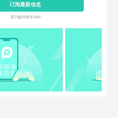
订阅最新信息
「音乐互动社区」：每日分享最新音乐动态，与你喜欢的
OO编辑部和音乐人推出，每日
需 下 载 P P 助 手 A P P
单、专辑、新歌推荐 「主题电台」：“个性电台+6
台”推荐符合你口味的歌曲 「互动歌单」：可以分享
乐歌单，让你听歌不孤单 「MOO专栏」：各种关于
，编辑强力推荐 「流派搜索页」：除了音乐搜索
有音乐人和热门流派歌单推荐 「个人中心」：这里
都与你有关，管理自己的个人信息 「个人主页」：关
她）的个人资料、新歌和演出信息都在这里 「音乐播
：可以看到的音乐节奏+独特的流派标签让你探索更多同
满15分钟，就可以获得1
每天只能参与一次） 有任何问题反馈请通过以下联
联系！ MOO音乐官方Q群：（1）
73684（2）210496062 官方微博：
//weibo.com/u/6844453244