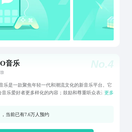
No.
4
OO音乐
放
O音乐是一款聚焦年轻一代和潮流文化的新音乐平台。它
给音乐爱好者更多样化的内容；鼓励和尊重听众表达自
更多
态度和观点、开放探索；同时，也为本土富有创造力的
作者群体提供支持，帮助他们找到更多受众。 「音乐
0 ，当前已有7.6万人预约
律动 「发现音乐」回到音乐本质 「音乐社
 「热门搜索」关注时下热门 「个人中心」
 Back To Music! MOO音乐核心功