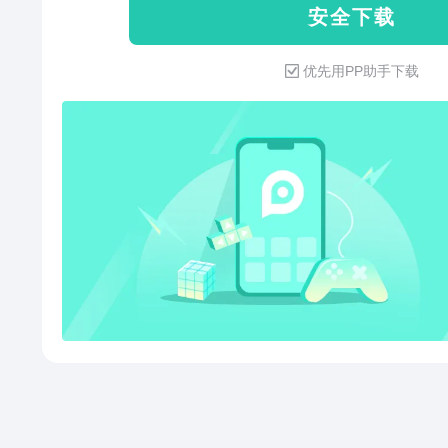
安 全 下 载
版、热门好听的BGM等你来选择
你做主。【音频彩铃，塑造独特
优先用PP助手下载
众不同的手机响铃体验。这里提
选择喜欢的歌曲作为音频彩铃，
喜。【场景音乐，随时畅听】工
身等全场景音乐歌单，轻松营造
质无损音乐、各种听书频道随意
产品反馈QQ群（398326060
善、解决问题！官网网站：http://ww
营者：天翼爱音乐文化科技有限
4008308100（时间08:30-22:00）