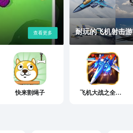
耐玩的飞机射击游
查看更多
快来割绳子
飞机大战之全民雷电