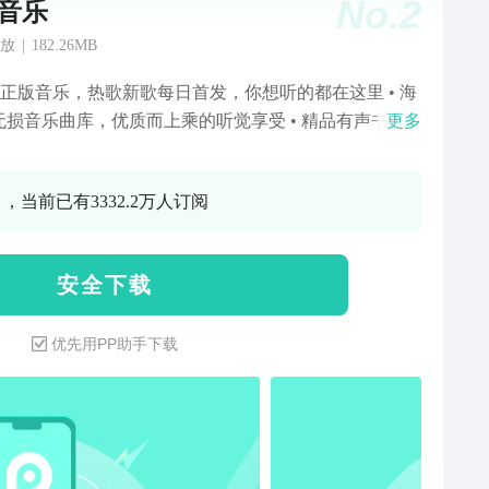
No.
2
Q音乐
放
|
182.26MB
过亿正版音乐，热歌新歌每日首发，你想听的都在这里 • 海
无损音乐曲库，优质而上乘的听觉享受 • 精品有声书、
更多
、儿童故事、助眠节目…沉浸式陪伴，度过闲暇时光 •
识曲、哼唱识别，识别此刻播放或哼唱的歌曲 • 翻译歌
 ，当前已有3332.2万人订阅
支持数十万首热门英日韩泰歌曲的汉译音译 • 个性化推
全站依你的口味定制专属音乐内容 • 车载互联，支持宝
福特等车型的车载应用 • 强大的搜索，歌手、专辑、歌
安 全 下 载
MV、类型、歌词、拼音、语音多种搜索方式均支持
优先用PP助手下载