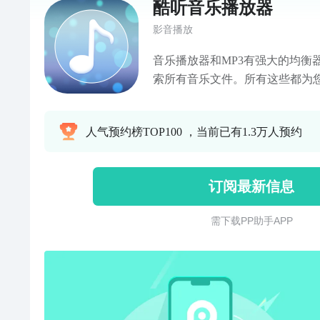
酷听音乐播放器
影音播放
音乐播放器和MP3有强大的均衡
索所有音乐文件。所有这些都为
过专辑，艺术家，歌曲和文件夹
和MP3让您管理您所有的音乐文
人气预约榜TOP100 ，当前已有1.3万人预约
支持几乎所有类型的MP3和其他
点：- 播放所有的音频文件- 动
首或上播放由摇- 按文件夹播放歌
订阅最新信息
眠定时器- 耳机支持。- 歌词支持
本地音乐库搜索(仅支持扫描本地
需 下 载 P P 助 手 A P P
听世界，静听未来，享受生活~