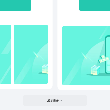
！让你与众不同，你的彩铃
能 
】个性化音频彩铃，打造与
音乐人互动 「音乐发现」：M
供海量音乐资源，让你自由
都有新的歌
让每个来电都充满乐趣与惊
个流派电
作学习、疗愈放松、运动健
交流的音
音乐氛围。百万曲库、高品
音乐的故事
畅听。有任何问题，可通过
之外，还
）加入我们，帮助我们一起改
的所有
w.imusic.cnAPP开发及运
于他（
公司客服联系方式：
放」
类型音乐 「听歌送福利」：只要听歌
天VIP（
系方式与我们
6774
https:
展示更多