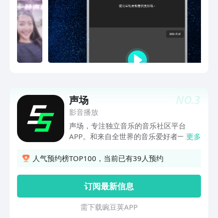
全国各地不同的声音。（个性匹配、听不
同声音）个性匹配，匹配爱好相符的人语
音，在里面你可以指定选择、唱歌、
beatbox、萝莉音、御姐音、说唱、播音
腔各个地方的方言等一起语音。（支持原
创、作不同作品）有创造力、有想象力、
有动听或搞笑的声音，在这里给你想要的
舞台。
NO.
3
声场
影音播放
声场，专注独立音乐的音乐社区平台
APP。和来自全世界的音乐爱好者一起分
更多
享、发现、收听、讨论独立音乐和演出。
你可以在这里打造专属于你的音乐歌单、
人气预约榜TOP100，当前已有39人预约
作品专题、上传自己的音乐作品与朋友分
享。你会喜欢用声场的3个原因：【艺术
订阅最新信息
无界，本该如此】你可以收听音乐爱好者
们分享、推荐的音乐，各类平台音乐一站
需 下 载 豌 豆 荚 A P P
式收听，不用再为听音乐奔波，同时你也