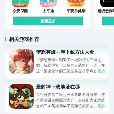
众安保险
太平通
平安乐健康
超级悬浮
查看更多
相关游戏推荐
梦想英雄手游下载方法大全
《梦想英雄》制造了一场独特的三国之
旅，玩家也将与众多佳人武将们一道，在
这一架空设计的三国世界里尽享奇妙冒
更多
险，并在刺激的战斗中体验与敌人厮杀的
激情。梦想英雄手游下载方法大全马上就
最封神下载地址在哪
为玩家们带来，通过它就可以体验到超级
畅快的三国冒险，想入坑这一作品的玩家
最封神作为二次元三国策略卡牌游戏，整
还请不要错过。
个游戏设定的脑洞大开，直接把大家所熟
悉的三国英雄变成了高颜值的美女。整体
更多
的新鲜感比较足，所以玩家在体验的时候