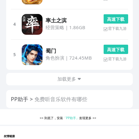
高 速 下 载
率土之滨
4
经营策略
|
1.86GB
需下载九游
高 速 下 载
蜀门
5
角色扮演
|
724.45MB
需下载九游
加载更多
PP助手
免费听音乐软件有哪些
>>
到底了，安装
「PP助手」
发现更多
<<
友情链接