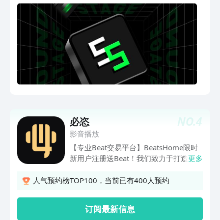
可以无限量的上传音乐和大家一起分享。
【话题圈子，找到同好】各类趣味话题、
多样风格的音乐圈子，你可以轻而易举的
找到你感兴趣的音乐和内容；同时我们提
供了社交的产品功能，你可尽情在聊天室
和单人私聊中畅所欲言，与朋友交流想
法、分享音乐。【远离烦嚣，回归本质】
返璞归真，我们很大程度的降低了机器推
荐，让我们回归“感受真实“的社交关系
中。来看看老朋友们近期都推荐了什么音
乐，发表了什么新想法吧！声场核心功能
NO.
4
必恣
【听音乐 发现品味宝藏音乐】各类平台
影音播放
音乐一站听，不再为听音乐奔波！你可以
尽情发现，收听所有的音乐，并打造属于
【专业Beat交易平台】BeatsHome限时
你自己的音乐歌单，无限容量耳朵听到
新用户注册送Beat！我们致力于打造一个
更多
爽！【看演出 本地化演出信息一站式获
为音乐人和制作人提供优质服务以及完善
取】看演出，来声场。你可以在声场看到
法律保障的Beat交易平台，为你的音乐版
人气预约榜TOP100，当前已有400人预约
本地所有的演出信息，同时我们提供了购
权保驾护航。【知名制作人和优质的
票链接。大好时光，当然要和朋友一起感
Beat】平台上有大量知名制作人的作品，
订阅最新信息
受现场!【多元圈子 音乐品类全覆盖】数
如老道、王朝、顺德、恩德、ATYANG、