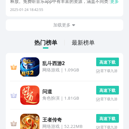
释放。免费听音乐app中有丰富的资源，涵盖不同类型，
更多
加入智能技术进行个性化推荐，根据用户的听歌喜好及搜
2025-01-24 18:42:55
索偏好，推送出适合的歌单。今天总结了几款没有广告干
扰具有独特社交功能的音乐app，共同看看有哪些特...
加载更多
热门榜单
最新榜单
高 速 下 载
乱斗西游2
网络游戏
|
1.09GB
需下载九游
高 速 下 载
问道
角色扮演
|
1.81GB
需下载九游
高 速 下 载
王者传奇
网络游戏
|
52.22MB
需下载九游