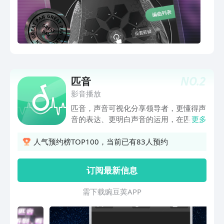
可满足听歌、弹唱、演奏、编曲创作、炫
酷分享等多场景需求， 听歌：领先的
DSP声音处理技术，360度环绕立体声
场，带给你声临其境的体验； 弹唱：简
单好上手，5分钟轻松学会一首歌，随心
所欲弹唱，秒变音乐达人； 演奏：多台
龟鼓使用不同乐器音色组队演奏，还能无
NO.
2
匹音
缝搭配传统乐器实现合奏； 编曲：多种
影音播放
乐器、音高、伴奏随心编曲创作，时刻记
录你的美好音乐灵感； 炫酷：聚会表
匹音，声音可视化分享领导者，更懂得声
演、弹唱自拍，只需1台龟鼓，即可满足
音的表达、更明白声音的运用，在匹音你
更多
你的所有炫酷需求。
可以听到和看到每一种声音。（炫酷音
频、看不同动效）古风的、流行的、悲伤
人气预约榜TOP100，当前已有83人预约
的、欢快的音频动效，都在这里。（一键
录音、录不同风格）诗歌朗诵、深情独
订阅最新信息
白、音乐录制、电台播音，轻松一键录制
发布。（快速匹配、说不同人生）匹配不
需 下 载 豌 豆 荚 A P P
同的人说你们两个不同的人生，在匹配中
你会匹配到、男的、女的、会唱歌的、会
beatbox的、会声音模仿的和匹配到来自