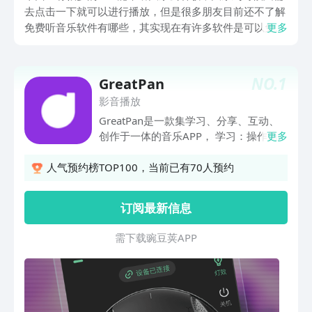
去点击一下就可以进行播放，但是很多朋友目前还不了解
免费听音乐软件有哪些，其实现在有许多软件是可以免费
更多
听歌的，今天小编就为大家分享一些，让用户能随时随地
畅游在音乐的海洋中，感兴趣就来看下吧。
NO.
1
GreatPan
影音播放
GreatPan是一款集学习、分享、互动、
创作于一体的音乐APP， 学习：操作简
更多
洁，海量曲谱跟随视频轻松学习； 分
享：一键分享，让朋友圈感受你的唱弹魅
人气预约榜TOP100，当前已有70人预约
力； 互动：多人演奏，大胆展现自己的
风格与才华； 创作：随心编曲，时刻记
订阅最新信息
录你的美好音乐灵感； 龟鼓一款集合
238种乐器音色的新型电子乐器，是演奏
需 下 载 豌 豆 荚 A P P
乐器更是音乐伴侣， 作为演奏乐器，Ta
简单易学，让音乐小白5分钟轻松上手，
秒变音乐达人； 作为音乐伴侣，Ta独具
匠心，是亲子、聚会、减压、炫酷的时尚
音乐潮品； 龟鼓结合GreatPan APP使用