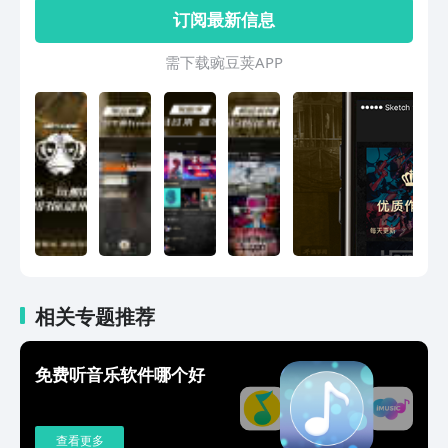
首个泛嘻哈潮流文化的内容应用。集泛嘻
订阅最新信息
助。BeatsHome提供了音乐人和制作人
哈内容(原创说唱)，地理位置交友、圈子
建立合作关系的机会，助力中国原创音乐
社交及票务等功能，为年轻潮人提供了丰
需 下 载 豌 豆 荚 A P P
蓬勃发展。
富的交互。覆盖国内外音乐、舞蹈、涂
鸦、DJ电音、街头极限、派对文化、服饰
潮流等泛嘻哈原创内容，还拥有1000+嘻
哈厂牌艺人资源。【嘿吼内容简介】嘿
吼-原创说唱集中营各大分区如下：嘻哈
MV（潮人推荐）：热点、原唱、饶舌、
B-box、伴奏MV电音台（百大现场）：
现场、MV 动感街舞：Jazz、Popping、
Breaking、Hiphop等其他潮拍：潮人
汇、人气音乐、附近潮人、新人新潮圈
子：专题、资讯【联系嘿吼途径】嘿吼的
改进，离不开您的建议，嘿吼君在这一如
相关专题推荐
既往地等你哦！官方微信：嘿吼BOOM
客服邮箱：sales@heyhou.com#嘿吼，
免费听音乐软件哪个好
因嘻哈而坚持#
查看更多