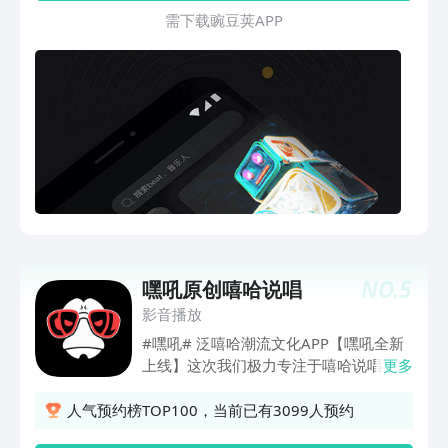
十个音乐品类圈子，覆盖说唱、摇滚、爵
李宗驰等知名制作人的作品均可以在
需 下 载 豌 豆 荚 A P P
士、电子、民谣等，无论你的音乐喜好多
BeatsHome上找到~同时也有一大批优秀
小众，在这里总会找到志同道合的伙伴。
制作人Beat，风格多样，相信你一定可以
【公共聊天室 音乐随时随地聊】圈子开
挑选到喜欢的Beat。【在线便捷的交易体
设公共聊天室，独乐乐不如众乐乐。好想
验】BeatsHome的整个交易环节便捷且
法要交流，好音乐要分享，好现场要一起
完善。平台会以多种方式给您推荐Beat，
看，聊天室等你！【发现广场 精彩内容
您可在线随意试听、透明化自主选择方式
刷不停】广场拥有丰富的音乐频道，打造
及范围、购买后自动发送Beat文件和相应
独立音乐内容聚集地，同时独特的内容分
的合同，部分Beat支持不可商用的试用
发机制，让你的作品快速曝光，让你喜欢
版。【BeatsHome的初衷】由于中国音
的好内容找到你。【6种载体 作品创作当
乐市场中Beats交易的需求仍然缺乏规范
然灵感不断】图文、音乐、视频、纯文
的平台服务与完整的体系，BeatsHome
字、歌单、演出六种类型内容载体以及便
希望能带给万千音乐制作人一个专业合规
NO.
5
捷的创作工具，满足你不同的创作需求和
嘿吼原创嘻哈说唱
且有保障的平台。制作人们可以在这里展
灵感，快速的完成创作。【音乐歌单 宝
影音播放
示自己的作品并进行交易，而音乐人们可
藏歌曲听不停 】你可以创建、发现、收
以在这里找到不同风格的制作人以及他们
#嘿吼# 泛嘻哈潮流文化APP【嘿吼全新
藏歌单，创作、上传、分享歌曲，无限容
的优质作品。BeatsHome在交易过程中
上线】这次我们极力专注于嘻哈说唱，打
更多
量！------------------------------------------------
将会全程提供高质量的监管保障、专业的
造年轻人寻求潮流文化的聚集地。嘿吼，
------有任何问题，欢迎通过邮件与我们联
合同、严格的资金安全管理等全链路服
有你意想不到的酷炫！只要够叼，你就
人气预约榜TOP100，当前已有3099人预约
系，我们十分乐意倾听你的声音。声场官
务；并且如果在交易过程出现侵权现象，
来！【关于嘿吼应用】嘿吼APP，是中国
方邮箱：soundstage@golimitless.cn
BeatsHome也将提供最专业的法律援