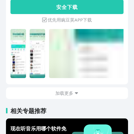
伴奏播放、下载等服务，更有专门的伴奏
安 全 下 载
搜索分类，让用户快速找到想要的伴奏。
乐器伴奏：拥有海量葫芦丝、唢呐、电子
优先用豌豆荚APP下载
琴、萨克斯等乐器伴奏升降调伴奏：拥有
海量G调、E调、降A调、降B调等各类调
式伴奏热门伴奏：拥有海量热门歌曲的伴
奏原创歌曲：拥有海量古风、流行、民
谣、摇滚、动漫/等歌曲
加载更多
相关专题推荐
现在听音乐用哪个软件免