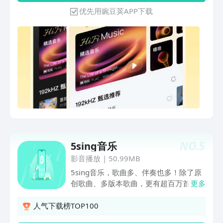
氛围 【海量音乐资源】正版曲库，热门
优先用豌豆荚APP下载
金曲与新锐单曲一网打尽 【稀有母带品
质】独家母带资源，极致还原声音细节
【专业HiFi专区】汇集Hi-Res、黑胶、母
带等高清音频资源，打造专属聆听殿堂
【独家音乐内容】艺人独家专访、专场
Live，只为酷我用户珍藏 【精品有声内
容】有声读物、小说连载、相声曲艺、儿
童故事，听你所爱 【跨平台同步听】“我
的收藏”多端同步，随时随地继续聆听
【智能个性推荐】基于你的听歌习惯，每
日定制专属歌单 【新歌每日首发】热门
单曲、重磅新作，第一时间更新上架
NO.
5
5sing音乐
【简洁美观界面】界面清爽直观，操作流
畅易用 平台更集成强大搜索、歌手专
影音播放
|
50.99MB
辑、视频MV、听歌识曲与哼唱识别等功
5sing音乐，歌曲多、伴奏也多！除了原
能，助你随心发现、畅享好音乐
创歌曲、多版本歌曲，更有超百万首伴
更多
奏。乐器伴奏、升降调伴奏、热门伴奏
等，这里都有。伴奏曲风丰富，覆盖古
人气下载榜TOP100
风、流行、民族、民谣、纯音乐等，提供