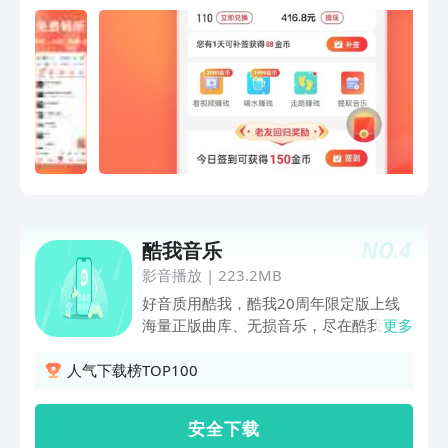
受“签到领会员”、“1元首开会员”等新人重
让您开车不犯困 ！听歌无需买U盘，用这
磅福利。 快来体验吧~我们Viper HiFi
一个就够了！ 【至臻音质】 超清音源，
见！~
一键下载，离线不耗流量不花钱！随时还
原高透声音质感，带您感受最真实的现
场！ 【精彩视频】 时光荏苒，岁月依
旧，美好生活，不许活得无趣。真实的生
活趣事、超新的网络热梗、丰富的知识攻
略、大自然的旅行风光，总有你想看的！
【有声剧场】 精品小说、免费短剧，都
市爽文、言情穿越、悬疑惊悚、高甜短
剧、逆袭新剧，你想听的想看的全在这
NO.
4
酷我音乐
里！ 【AI创作】 你只需输入一段文字即
可生成原创音乐，AI帮你实现音乐创作自
影音播放
|
223.2MB
由，随时满足你表白、自媒体创作、影视
好音质用酷我，酷我20周年限定版上线
剪辑配乐等多种应用场景。 快音客服微
海量正版曲库、无损音乐，尽在酷我，随
更多
信：Kuaiyin-C 问题和建议，欢迎添加微
时随地畅听无忧 全新人性化界面，集成
信联系我们啦～
超清音质、HiFi专区、新歌速递、权威榜
人气下载榜TOP100
单与精选歌单，你喜爱的音乐，一站尽享
更提供多样炫酷音效、播放器皮肤与个性
安 全 下 载
挂件，自由装扮，让每一首歌都拥有专属