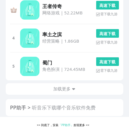
高 速 下 载
王者传奇
网络游戏
|
52.22MB
需下载九游
高 速 下 载
率土之滨
4
经营策略
|
1.86GB
需下载九游
高 速 下 载
蜀门
5
角色扮演
|
724.45MB
需下载九游
加载更多
PP助手
听音乐下载哪个音乐软件免费
>>
到底了，安装
「PP助手」
发现更多
<<