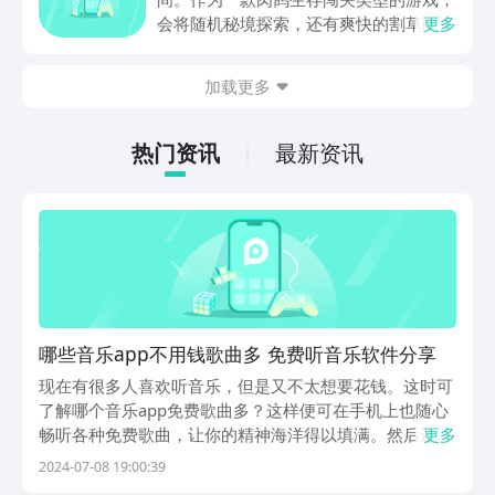
动内容等相关信息。
会将随机秘境探索，还有爽快的割草闯关
更多
全部都放在一起。秘境勇者传下载地址是
在什么地方呢？玩家只需要通过以下的链
加载更多
接就可以下载。游戏的上手门槛还是比较
低的，一只手就可以操控，很适合用来去
打发无聊的时间，可玩性真的比较高。
热门资讯
最新资讯
哪些音乐app不用钱歌曲多 免费听音乐软件分享
现在有很多人喜欢听音乐，但是又不太想要花钱。这时可
了解哪个音乐app免费歌曲多？这样便可在手机上也随心
畅听各种免费歌曲，让你的精神海洋得以填满。然后还能
更多
学习歌曲中的内容，若是每天都能聆听这些好听又免费的
2024-07-08 19:00:39
歌曲的话。就可以令你的生活变得更美好，告别苦闷！