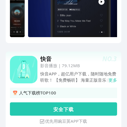
曲任你听，经典/发烧名盘/各种流派专辑
等你探索~ 【超大音乐云盘】1T大容量，
存你所爱！更可绑定百度网盘，一键转存
音乐资产。 【内容专业多样】每日臻选
专业/热门/发烧领域的音乐内容，多维度
收获更多好歌，彻底告别歌荒！更有HiFi
干货资讯，和发烧圈零距离接触~ 【专业
播放】USB独占源码输出、支持多种格式
播放、EQ均衡均衡器......便携又好用，专
NO.
3
快音
业不含糊！ 【更多玩法】一键Hi-Res煲
机、DLNA投播、NAS云储存、听歌识
影音播放
|
79.12MB
曲、烧er社区，多种超“哇塞”硬核功能供
快音APP，超亿用户下载，随时随地免费
你玩转HiFi。 【福利满满】不定期福利大
听歌！ 【免费畅听】 海量正版音乐资
更多
放送，会员领不停。 专业特性介绍： 1.
源，超多免费的经典歌曲，句句入心。经
支持多格式播放：dff、dsf、dst、iso、
典老歌、Dj热歌、铃声、广场舞等歌曲全
人气下载榜TOP100
wav、ape、flac、flac、m4a、wma、
音乐种类，快音分类合集更懂你，免费听
ogg、aac、amr、aiff、mp3等。 2.支持
个够！ 【福利多多】 超多红包，快乐赚
安 全 下 载
32位输出，解码精度高。 3.支持CUE文
钱，无需复杂任务，只需正常听歌，自动
件。 4.支持外接USB声卡，支持DXD，
累积金币，轻松提现到账！ 【车载专
优先用豌豆荚APP下载
Dop，DSD源码输出。 现在下载更可享
享】 开车必听车载DJ、专属车载电台，