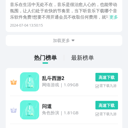
载
音乐在生活中无处不在，音乐是很治愈人心的，也能带动
氛围，让人们处于欢快的节奏里，当下听音乐下载哪个音
乐软件免费?想要不用开通会员不收取任何费用，就可以
更多
听各种各样的音乐软件，可按照以下小编介绍的这几款来
2024-07-04 13:50:15
下载。每天早上通勤时间比较长，插上耳机听一些欢快的
歌曲，也能让心情愉悦，所以说音乐的好处是非常多
加载更多
的。...
热门榜单
最新榜单
高 速 下 载
乱斗西游2
网络游戏
|
1.09GB
需下载九游
高 速 下 载
问道
角色扮演
|
1.81GB
需下载九游