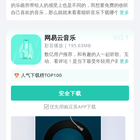
的乐曲所带给人的感受上也是不同的，而想要免费的收听
自己喜欢的音乐，那么就就来看看能听音乐下载哪个音乐
更多
软件免费吧，毕竟市面上的音乐软件很多，但是能让用户
去免费听歌的就得好好筛选一下了，感兴趣就一起看看哪
些不错吧。
NO.
1
网易云音乐
影音播放
|
195.63MB
数亿用户推荐，和有趣的人一起听歌、互
动、看评论！是当下最受年轻用户喜爱的
更多
音乐平台之一，同也是业内领先的音乐社
区。在云村，不仅可以听到海量正版音
人气下载榜TOP100
乐，还能遇见和你同样热爱音乐的伙伴。
用音乐连接彼此，用音乐传递美好力量。
安 全 下 载
【海量曲库】收录华语/欧美/日韩等众多
语种歌曲，涵盖电音/说唱/摇滚/ACG/古
优先用豌豆荚APP下载
风/古典等超全音乐种类。【个性推荐】
超准智能算法比你更懂你，根据日常听歌
喜好，精准推荐你感兴趣的歌曲。【有声
剧场】快速充电的人生书库、精彩纷呈的
推理悬疑故事、脑洞大开的热门小说、甜