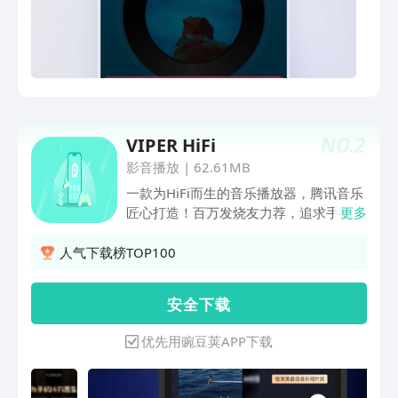
到停不下来的热门广播剧、超级还原的原
著都在云村。【精品播客】音乐推荐、热
门翻唱、情感树洞、真实故事……你想听
的这里都有；解压、充电、助眠……满足
你的所有需求；超千万声音库，给你
7*24小时的耳边陪伴。【品质歌单】超
31亿歌单库，邀你一起定制跑步、学
NO.
2
VIPER HiFi
习、工作、聚会等全场景歌单。【精彩乐
评】全网最热闹歌曲评论区。真实情感故
影音播放
|
62.61MB
事、连载小说、硬核科普、趣味段子、文
一款为HiFi而生的音乐播放器，腾讯音乐
学金句、流行玩梗，你想得到想不到的乐
匠心打造！百万发烧友力荐，追求手机
更多
评都在这了。【趣味社区】在云村，你不
+HiFi的便携听音新方式，是优质爱好者
仅可以听音乐，还可以看音乐、聊音乐、
的线上聚集地。 更专业的解码，还原无
人气下载榜TOP100
玩音乐。Mlog/一起听/动态/歌房等众多
损音质。千万级HiFi曲库伴你免费畅游音
创新功能全方位满足你的使用体验。
乐海洋，是你开启HiFi之旅的不二选择。
安 全 下 载
产品特性介绍： 【简洁无广】播放体验
焕然一新，界面纯净无广告 【臻享发烧
优先用豌豆荚APP下载
音质】1000W+ Hi-Res曲库、DSD、蝰
蛇原声母带级音源，纵享细致入微的音乐
细节。 【千万级免费曲库】无损音质金