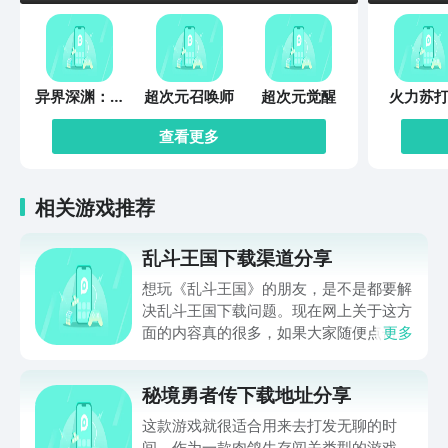
异界深渊：觉
超次元召唤师
超次元觉醒
火力苏打
醒
查看更多
相关游戏推荐
乱斗王国下载渠道分享
想玩《乱斗王国》的朋友，是不是都要解
决乱斗王国下载问题。现在网上关于这方
面的内容真的很多，如果大家随便点击陌
更多
生链接，就很容易遇到安装包信息不完整
的情况。想省去这些麻烦，直接通过九游
秘境勇者传下载地址分享
app进行下载会更加方便，九游是手游福
利最多的游戏平台，在这里不仅能够看到
这款游戏就很适合用来去打发无聊的时
游戏资源，还能及时查看后续的消息、活
间。作为一款肉鸽生存闯关类型的游戏，