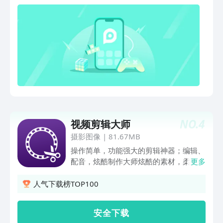
板，港风、古风、证件照、形象照等风格
千万选择，轻松体验不同妆造魅力，实现
写真自由！ 「视频拜年」只需一张图图
片，告别繁琐妆搭，轻松打造吸睛拜年视
频 。 「智能抠图」一键自动抠出人物换
背景，精美原创背景模板在线换 「AI快
字幕」视频自动加字幕，再也不用手敲字
幕了！ 「画中画」玩转双重曝光，把平
淡无奇的视频变成吸引眼球的佳作 「素
材库」特效、贴纸、音乐每周持续更新，
助你上热门 【全能剪辑】 -支持视频拆
NO.
4
视频剪辑大师
分、拼接、修剪、编辑、旋转、转场、变
速、倒放、定格、变焦、音频分离等多种
摄影图像
|
81.67MB
视频剪辑操作 -支持画质调节、光效、滤
操作简单，功能强大的剪辑神器；编辑、
镜、特效、音乐提取、音效、变声、字
配音，炫酷制作大师炫酷的素材，柔美or
更多
体、贴纸、动画动效、背景替换、自定义
震撼的背景音乐就是我们的额外特色海量
水印等 【视频导出】 -自定义分辨率和码
炫酷片头+海量背景音乐素材+搞笑的表
人气下载榜TOP100
率，保证质量和效率 -快速分享到主流社
情插入几步就将你的变成炫酷吊炸天的神
交平台
作，让你成为你圈子里的逼王炫酷片头片
安 全 下 载
尾素材，特效，搞笑的表情，这些我们都