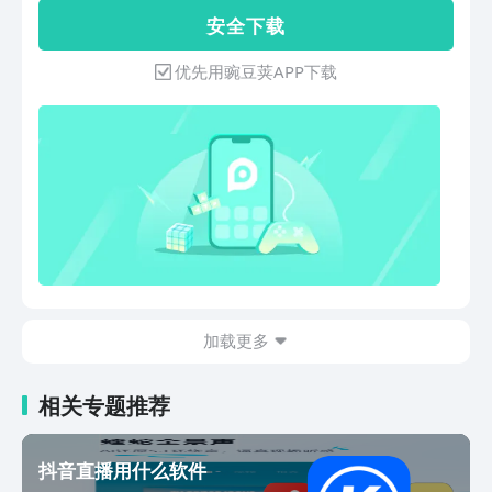
业视频编辑软件核心功能，而且完全免
安 全 下 载
费！ 视频合并&视频拼接 合并拼接多个
视频片段，制作一个完整视频。合并压缩
优先用豌豆荚APP下载
视频，不损坏视频质量。 视频剪辑&视频
剪切 剪辑剪切视频到所需要的长度，导
出高清视频。 视频拆分&视频分割 拆分&
分割视频为小片段，方便制作拼接视频。
视频调速 全新快慢放功能，添加视频滤
镜效果的同时，调整视频速度。 调快视
频速度，让视频更有趣。 减慢视频速
度，记录特别时刻。
加载更多
相关专题推荐
抖音直播用什么软件