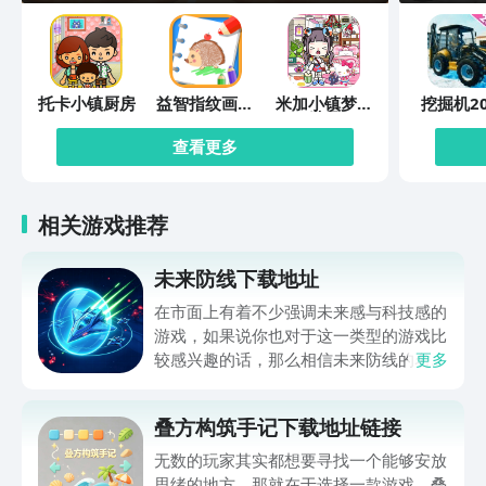
托卡小镇厨房
益智指纹画画
米加小镇梦幻
挖掘机20
板
世界
查看更多
相关游戏推荐
未来防线下载地址
在市面上有着不少强调未来感与科技感的
游戏，如果说你也对于这一类型的游戏比
较感兴趣的话，那么相信未来防线的名字
更多
你一定是听说过的，小编今天的内容中为
你准备的就是未来防线下载预约的。的相
叠方构筑手记下载地址链接
关链接，在最近这款游戏的热度非常之
高，无论是先进前卫的背景设定，还是紧
无数的玩家其实都想要寻找一个能够安放
张有趣的战斗玩法，都吸引着不少同学的
思绪的地方，那就在于选择一款游戏。叠