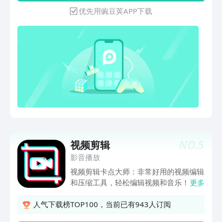
给你准备好，并且经常更新，你也可以提
优先用豌豆荚APP下载
出想要什么样的效果，我们都能满足【功
能介绍】——超给力的剪辑强大的编辑功
能，能让您随心剪切到0.1S，剪辑拼接，
字幕编辑，更贴心——电影级的片头素材
炫酷素材，特效，经常更新，随意挑——
BGM背景音乐的大杂烩音质清晰，流畅
不卡顿，完美呈现电影级后期配音——简
便却又高效的字幕添加搞笑表情，神字
幕，神解说，配上文字让您的更加趣味
——封面可以自己随意选自己的配上一张
更吸引人的封面，让您的曝光率飙升——
贴心的一键分享一键分享，云端保存，不
NO.
5
视频剪辑
在占用本地空间并将快乐分享出趣
影音播放
视频剪辑卡点大师：非常好用的视频编辑
和压缩工具，轻松编辑视频和音乐！ 剪
更多
切，修剪，转码，添加音乐，应用效果，
抓取视频帧，高品质分享您的视频！ 主
人气下载榜TOP100，当前已有943人订阅
要功能： 免费编辑视频 不仅涵盖所有专