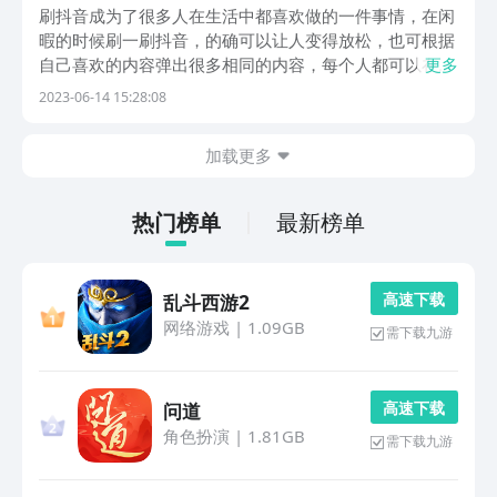
视频好
刷抖音成为了很多人在生活中都喜欢做的一件事情，在闲
暇的时候刷一刷抖音，的确可以让人变得放松，也可根据
自己喜欢的内容弹出很多相同的内容，每个人都可以在抖
更多
音拍摄视频。那么抖音用什么软件剪辑视频比较好呢？今
2023-06-14 15:28:08
天小编就和大家详细介绍一下，如果喜欢拍抖音，想要拍
出好看的视频，都可利用这些剪辑软件对内容进行制
加载更多
作。...
热门榜单
最新榜单
高 速 下 载
乱斗西游2
网络游戏
|
1.09GB
需下载九游
高 速 下 载
问道
角色扮演
|
1.81GB
需下载九游