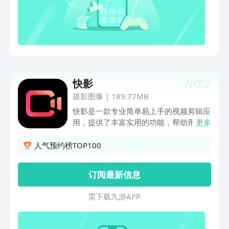
键帧」为文字、贴纸设置关键帧动作，呈
现动画效果 「文字」花字、标题、跳动
字幕、缤纷气泡...还支持多种中、英字体
和文字样式 「贴纸」emoji、阳光、花朵
等可爱动态贴纸，趣味装点视频 「滤
镜」美食滤镜、黑白滤镜、怀旧经典滤
镜.... ——海量热门模板—— 「节日专
NO.
2
快影
属」生活就要有仪式感，不错过任何一个
节日 更有漫画、古风、爱情、萌宠萌
摄影图像
|
189.77MB
娃、搞笑视频、纪念日主题等你体验，一
快影是一款专业简单易上手的视频剪辑应
键制作大片！ 【视频剪辑教程】 即使0
用，提供了丰富实用的功能，帮助用户轻
更多
基础，首次做视频也没关系，小影APP操
松制作出高质量的视频作品。亮点介绍：
作界面简单易学，还提供新手教程录屏，
【AI文案成片】：DeepSeek R1满血版免
人气预约榜TOP100
一步一步跟着学，轻松编辑视频！
费用！提供视频文案撰写，文案改写润色
功能；支持从文案直接生成视频，快速打
订阅最新信息
造爆款内容【AI视频动漫】上传人物视
频，智能生成动漫效果；打造专属虚拟形
需 下 载 九 游 A P P
象【AI文生图】：输入描述词，选择图片
风格，AI即可生成想要的图片【AI绘
画】：上传初始图片，选择风格玩法，AI