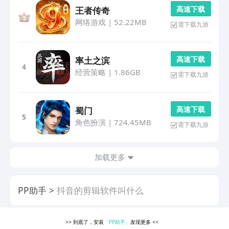
高 速 下 载
王者传奇
网络游戏
|
52.22MB
需下载九游
高 速 下 载
率土之滨
4
经营策略
|
1.86GB
需下载九游
高 速 下 载
蜀门
5
角色扮演
|
724.45MB
需下载九游
加载更多
PP助手
抖音的剪辑软件叫什么
>>
到底了，安装
「PP助手」
发现更多
<<