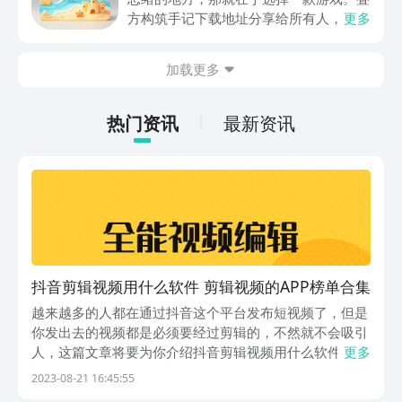
关注，你是否也想要提前进行预约，方便
方构筑手记下载地址分享给所有人，这一
更多
在开服之后立即下载呢？那么千万别错过
款游戏玩起来还是比较简单的，主要是以
今天文章中的这些内容。
休闲体验为主，可以满足大家的体验心
加载更多
情。如果大家想要下载这款游戏，其实方
法很简单，通过以下的链接即可先来看一
下游戏的主要乐趣吧。
热门资讯
最新资讯
抖音剪辑视频用什么软件 剪辑视频的APP榜单合集
越来越多的人都在通过抖音这个平台发布短视频了，但是
你发出去的视频都是必须要经过剪辑的，不然就不会吸引
人，这篇文章将要为你介绍抖音剪辑视频用什么软件，帮
更多
助大家使用这些软件来剪辑视频制作视频，各种辅助功能
2023-08-21 16:45:55
都可以让你制作的视频更加精美更吸引人，这样你就可以