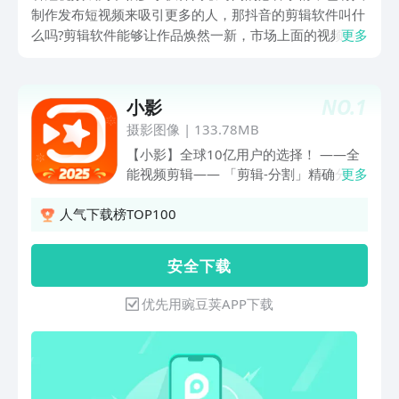
制作发布短视频来吸引更多的人，那抖音的剪辑软件叫什
么吗?剪辑软件能够让作品焕然一新，市场上面的视频剪
更多
辑软件数量非常多，小伙伴们没有办法去了解每一个软
件，所以想要制作视频与编辑视频的小伙伴们可以从以下
的十个软件中进行挑选，然后去下载体验。
NO.
1
小影
摄影图像
|
133.78MB
【小影】全球10亿用户的选择！ ——全
能视频剪辑—— 「剪辑-分割」精确分割
更多
视频，准确修剪片段，添加不一样的效果
「智能抠像」一键完成抠像需求，多种背
人气下载榜TOP100
景随心换 「画中画」轻轻松松让多个视
频一起展示 「蒙版」让视频以更多形状
安 全 下 载
出现，更柔和更唯美； 「参数调节」视
频画面不好看？调几个参数分分钟搞定~
优先用豌豆荚APP下载
「马赛克」视频轻松打码，多种形式可选
「配乐」超多视频流行音效免费用，海量
背景音乐随意选 「字幕」声音自动识别
生成字幕，字体样式动画随意选 「时间
轴」对齐画面，定位清晰，不错位 「关