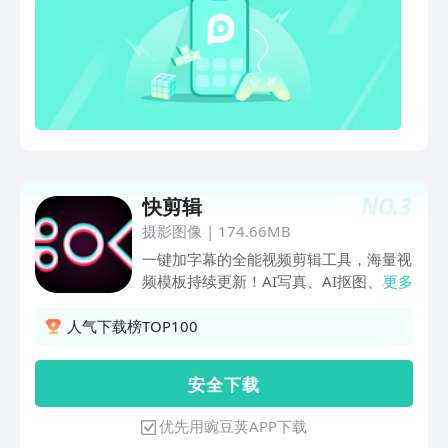
即可生成新的效果图，支持为效果图增加
关键词描述【创作中心】协助解决运营账
号痛点，为创作者推荐源源不断的创作灵
感，破解粉丝偏好，助推实现账号涨粉
【强大素材库】贴纸、滤镜、画面特效、
热梗… 海量素材紧跟流行趋势，网感素材
一键UP功能说明：多种视频剪辑功能，
包括视频分割、裁剪、拼接、倒放、添加
常规/曲线/自定义变速、转场、添加封面
NO.
3
快剪辑
和片尾等，帮助用户快速完成视频剪辑。
摄影图像
|
174.66MB
丰富的音效和音乐库，包括文字智能配
音、语音加字幕、提取音频、降噪模式、
一键加字幕的全能视频剪辑工具，海量视
音乐卡点等，让用户轻松添加各种音效和
频模板持续更新！AI写真、AI抠图、AI擦
更多
音乐，让视频更加生动有趣。多种字幕选
除等AI能力助力创作，剪辑视频又快又专
择和滤镜、美颜、视频背景、画中画、智
业！ 快剪辑是抖音、快手、小红书、B站
人气下载榜TOP100
能抠像等功能，让用户可以轻松制作出更
等平台用户强烈推荐的一款视频剪辑软
加精美的视频作品。海量模板涵盖多用户
件，功能强大操作简单，博主up主零基
安 全 下 载
群体的风格选择，一键剪出同款火爆网络
础剪辑视频必备~ 【快剪辑特色功能】
的短视频，助推作品上热门。
「AI写真」简单操作，一键生成写真大
优先用豌豆荚APP下载
片，无需等待。AI写真馆有多种写真模