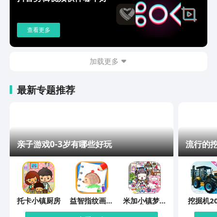
查看更多
加载更多
最新专题推荐
亲子游戏0-3岁有哪些好玩
流行的
托卡小镇厨房
益智指纹画画
米加小镇梦幻
挖掘机20
板
世界