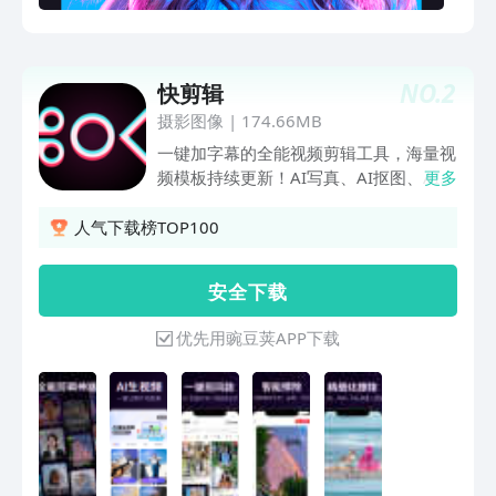
剪辑器可快剪辑与制作个性热门Vlog。裁
剪与制作功能： 剪辑：精彩修剪，操作
编辑，一秒剪辑出精彩拼接：支持多段拼
NO.
2
快剪辑
接,模板，跳跃拍摄与制作功能：支持录
制，完成后可直接编辑制作小影片与短；
摄影图像
|
174.66MB
乐秀编辑器兼具工具倒放：时光倒流，反
一键加字幕的全能视频剪辑工具，海量视
向播放全超清导出字幕：缤纷加字幕，控
频模板持续更新！AI写真、AI抠图、AI擦
更多
制字幕时间，支持字幕描边/滚动字幕，
除等AI能力助力创作，剪辑视频又快又专
新增智能识别的字幕可整体调整位置，让
业！ 快剪辑是抖音、快手、小红书、B站
人气下载榜TOP100
你的文字表达更有魅力配音：自己给配
等平台用户强烈推荐的一款视频剪辑软
乐、配音解说，好玩到根本停不下来马赛
件，功能强大操作简单，博主up主零基
安 全 下 载
克：去水印，支持在剪辑任意上涂鸦，画
础剪辑视频必备~ 【快剪辑特色功能】
心，写字，打码各种操作表情贴纸：海量
「AI写真」简单操作，一键生成写真大
优先用豌豆荚APP下载
素材商店提供贴图、涂鸦贴纸、签名贴
片，无需等待。AI写真馆有多种写真模
图、本地相册贴纸、照片贴图、GIF贴
板，港风、古风、证件照、形象照等风格
纸，并贴心保留最近贴图记录，更有国风
千万选择，轻松体验不同妆造魅力，实现
类别贴纸使用GIF制作：模板支持多套个
写真自由！ 「视频拜年」只需一张图图
性化表情,大小,的自由变化,更有gif动态图
片，告别繁琐妆搭，轻松打造吸睛拜年视
可供添加，图片秒变趣味动图画中画：支
频 。 「智能抠图」一键自动抠出人物换
持多屏效果制作，轻松打造爆款短转场:
背景，精美原创背景模板在线换 「AI快