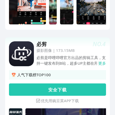
剪辑模板任你选择，通过一键成片，加快
剪輯速度，秒剪出高质量卡点视频。
【视频拼接】在做视频编辑过程中，能轻
松合并、视频剪切片段，让你花费更低时
间成本完成視頻剪輯并分享给家人朋友。
【动态字幕】多种动态字幕，丰富的字体
样式颜色任你选，让你的视频编辑作品更
NO.
4
必剪
加独特。 【曲线变速】曲线调整速度，
随心把握视频速度与节奏。加速的变声趣
摄影图像
|
173.15MB
味，慢速的鬼畜片段，快速进行制作，生
必剪是哔哩哔哩官方出品的剪辑工具，支
成好玩视频。 【快速上手】随意剪辑，
持一键发布到B站，超多UP主都在用哦！
更多
零基础也能快速上手成为视频制作大师，
在这里你可以体验高清、高光识别、神配
简易视频剪切、掌握视频工具。 反馈邮
图、封面智能抠图、视频模板、封面模
人气下载榜TOP100
箱：1501181558@qq.com
板、批量粗剪、录音提词、文本朗读、语
音转字幕、画中画、蒙版等功能，剪辑从
安 全 下 载
此得心应手！还有超燃音乐、素材及专业
画面特效，给视频加点料！支持投稿免流
优先用豌豆荚APP下载
量，账号互通，投稿快人一步！【文字视
频】- B站专栏一键转视频，让文字动起
来- 支持随心添加贴纸，为你的视频锦上