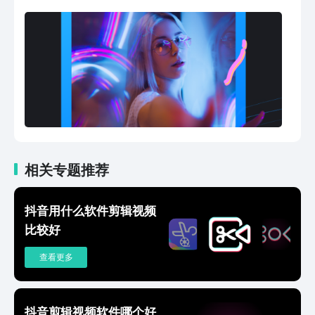
位。-炫酷视频转场特效，多种动态效果
任你选。 -支持视频倒放，变速播放，任
意改变视频节奏。-一键开启美颜，打造
自然美颜效果。【精准音乐卡点】-丰富
的视频配乐，任意选取添加。-视频变
声，男声、女声、怪兽、卡通搞怪有
趣。-音乐一键自动卡点，效果简直爆
炸。【趣味贴纸字幕】-智能自动识别字
幕和歌词，无需打字简单实用。-各类趣
味搞怪动态贴纸，让视频更有趣。【高端
滤镜特效】-多轨道特效添加，操作更加
相关专题推荐
便捷-各种风格滤镜，打造大片视感
抖音用什么软件剪辑视频
比较好
查看更多
抖音剪辑视频软件哪个好