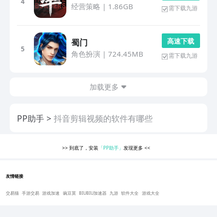
4
经营策略
|
1.86GB
需下载九游
高 速 下 载
蜀门
5
角色扮演
|
724.45MB
需下载九游
加载更多
PP助手
抖音剪辑视频的软件有哪些
>>
到底了，安装
「PP助手」
发现更多
<<
友情链接
交易猫
手游交易
游戏加速
豌豆荚
BIUBIU加速器
九游
软件大全
游戏大全