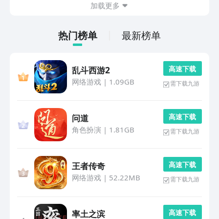
加载更多
作。...
热门榜单
最新榜单
高 速 下 载
乱斗西游2
网络游戏
|
1.09GB
需下载九游
高 速 下 载
问道
角色扮演
|
1.81GB
需下载九游
高 速 下 载
王者传奇
网络游戏
|
52.22MB
需下载九游
高 速 下 载
率土之滨