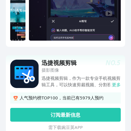
添花！【鬼畜工具】- 鬼畜剧场镜头支持
搜索，快速找到目标镜头- 鬼畜剧场空镜
支持编辑，创作更自由- 支持多角色切
换，轻松玩转鬼畜全明星【高清】一键实
况解说，精彩时刻不错过！【录音提词】
先录音后剪辑，体验全新剪辑工作流！
【全能剪辑】全轨道展示，画中画模式，
剪辑从此得心应手！【语音转字幕】一键
转字幕，批量编辑，效率从此翻倍~【热
NO.
5
迅捷视频剪辑
门素材】宝藏音乐库，丰富素材，给视频
加点料！【画面特效】专业转场，神仙特
摄影图像
效，小白一秒变大神！【一键投稿】 支
迅捷视频剪辑，作为一款专业手机视频剪
持投稿免流量，账号互通，创作快人一
辑工具，可以快速剪裁视频、分割视频，
更多
步！来必剪，让创作更有趣！
还有视频变速、视频倒放、音频添加、动
态贴纸、画中画等功能，软件拥有视频、
人气预约榜TOP100，当前已有5979人预约
音频多轨道组成时间轴，可同时添加视
频、音频、字幕让你的视频制作更丰富出
订阅最新信息
彩，操作简单快上手，让你轻松成为短视
频达人。----特色功能----【专业视频剪
需 下 载 豌 豆 荚 A P P
辑】-精准刻度剪辑，精细到以帧为单