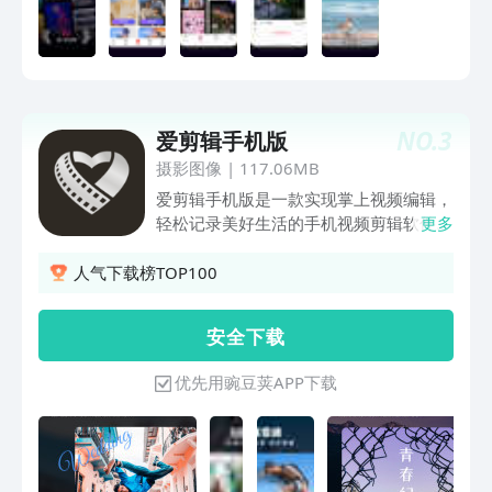
专属美册定制，无限制添加，让你的更独
字幕」视频自动加字幕，再也不用手敲字
特自定义封面:自定义封面，秀出你的专
幕了！ 「画中画」玩转双重曝光，把平
属Vlog剪辑拍摄录像：支持多段拍摄，直
淡无奇的视频变成吸引眼球的佳作 「素
接美化滤镜：提供海量滤镜，记录大众百
材库」特效、贴纸、音乐每周持续更新，
态，方寸间成为微电影达人音乐相册：把
助你上热门 【全能剪辑】 -支持视频拆
你生活中的照片打造成精美的轻颜影片，
NO.
3
爱剪辑手机版
分、拼接、修剪、编辑、旋转、转场、变
在影片、的任何一个场景都可添加手绘图
速、倒放、定格、变焦、音频分离等多种
摄影图像
|
117.06MB
片、精美贴图，进行配乐加工高清导出：
视频剪辑操作 -支持画质调节、光效、滤
爱剪辑手机版是一款实现掌上视频编辑，
4K超清画质输出
镜、特效、音乐提取、音效、变声、字
轻松记录美好生活的手机视频剪辑软件。
更多
体、贴纸、动画动效、背景替换、自定义
通过专业简单易上手的视频制作神器，解
水印等 【视频导出】 -自定义分辨率和码
放你的想象力。快剪辑出你的美好生活记
人气下载榜TOP100
率，保证质量和效率 -快速分享到主流社
录，实现你的无限脑洞和趣味创意！
交平台
【全能剪辑】拥有多轨视频剪辑：视频
安 全 下 载
轨、音频轨及素材轨多轨编辑，轻松实现
视屏剪辑；时间轴拉伸視頻編輯，视频处
优先用豌豆荚APP下载
理不再困难；特色主题、胶片滤镜、缤纷
字幕、趣味贴纸、配音配乐等丰富功能，
能够快速成为剪辑视频制作达人。 【视
频模板】vlog、潮流热门、微电影、旅
游、美食、节日特辑等海量热门题材视频