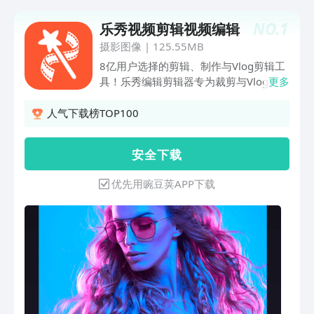
NO.
1
乐秀视频剪辑视频编辑
摄影图像
|
125.55MB
8亿用户选择的剪辑、制作与Vlog剪辑工
具！乐秀编辑剪辑器专为裁剪与Vlog剪辑
更多
用户定制，特别适配用户喜爱的制作、合
并等功能，海量国风主题素材；众多节日
人气下载榜TOP100
风格主题。新增账户系统，一键登录后可
获取更多用户特权；新版增加了中文制作
安 全 下 载
裁剪教程板块，众多国内Vlog大师手把手
教你制作出风格多变的小影片/Vlog！乐
优先用豌豆荚APP下载
秀专注于小影片短的制作与快剪辑拍摄；
支持裁剪映花与添加配乐！支持卡点制
作，裁剪与制作Vlog更加专业与便捷；配
备各类编辑所需：字幕、配乐、动画贴
纸、胶片滤镜、美颜、马赛克、GIF制
作……支持4K高清与合并及导出；国内众
多Vlog剪辑大师的共同选择，热爱小影片
剪辑与 制作的剪辑工具！乐秀剪辑编辑
器适用于众多小影片短平台；全新的乐秀