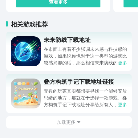
查看更多
相关游戏推荐
未来防线下载地址
在市面上有着不少强调未来感与科技感的
游戏，如果说你也对于这一类型的游戏比
较感兴趣的话，那么相信未来防线的名字
更多
你一定是听说过的，小编今天的内容中为
你准备的就是未来防线下载预约的。的相
叠方构筑手记下载地址链接
关链接，在最近这款游戏的热度非常之
高，无论是先进前卫的背景设定，还是紧
无数的玩家其实都想要寻找一个能够安放
张有趣的战斗玩法，都吸引着不少同学的
思绪的地方，那就在于选择一款游戏。叠
关注，你是否也想要提前进行预约，方便
方构筑手记下载地址分享给所有人，这一
更多
在开服之后立即下载呢？那么千万别错过
款游戏玩起来还是比较简单的，主要是以
今天文章中的这些内容。
休闲体验为主，可以满足大家的体验心
加载更多
情。如果大家想要下载这款游戏，其实方
法很简单，通过以下的链接即可先来看一