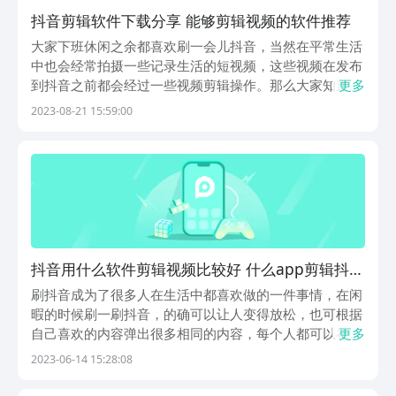
抖音剪辑软件下载分享 能够剪辑视频的软件推荐
大家下班休闲之余都喜欢刷一会儿抖音，当然在平常生活
中也会经常拍摄一些记录生活的短视频，这些视频在发布
到抖音之前都会经过一些视频剪辑操作。那么大家知道抖
更多
音剪辑软件下载推荐有哪些吗？其实抖音上已经自带了一
2023-08-21 15:59:00
些简单的视频剪辑功能，但是想要满足一些特殊的视频制
作要求，还是要找一些专门的视频编辑软件。所以小编
在...
抖音用什么软件剪辑视频比较好 什么app剪辑抖音
视频好
刷抖音成为了很多人在生活中都喜欢做的一件事情，在闲
暇的时候刷一刷抖音，的确可以让人变得放松，也可根据
自己喜欢的内容弹出很多相同的内容，每个人都可以在抖
更多
音拍摄视频。那么抖音用什么软件剪辑视频比较好呢？今
2023-06-14 15:28:08
天小编就和大家详细介绍一下，如果喜欢拍抖音，想要拍
出好看的视频，都可利用这些剪辑软件对内容进行制