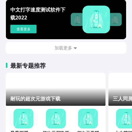
缝切换，打字翻译、说话翻译、复制翻
译、拍照翻译。出国旅游、外语交流，沟
中文打字速度测试软件下
通无障碍。【便捷魔术手势】手势操作革
载2022
命，滑行控制光标移动、批量删除。单指
滑动即可切换到单手模式，长按拖动则变
查看更多
为悬浮模式，操作简单又便捷。快下载使
用搜狗输入法，体验实用、好玩、有趣的
输入技能吧！
加载更多
最新专题推荐
耐玩的超次元游戏下载
三人同