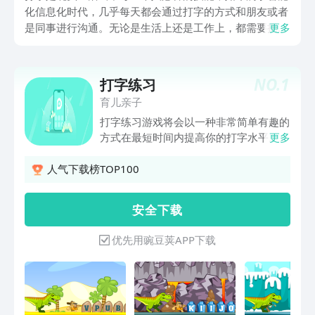
化信息化时代，几乎每天都会通过打字的方式和朋友或者
是同事进行沟通。无论是生活上还是工作上，都需要拥有
更多
较快的打字速度，那么练打字速度的软件有哪些？现在市
面上练习打字速度的软件特别多，这些软件有着更多的优
势，提升打字速度的同时也能提升工作效率，接下来小编
NO.
1
打字练习
为大家推荐几款可以练习打字速度的app。
育儿亲子
打字练习游戏将会以一种非常简单有趣的
方式在最短时间内提高你的打字水平。你
更多
打字有困难吗？或许你的朋友对你因打字
回短信太慢已经表示不满？我们为您找到
人气下载榜TOP100
了好的解决方法－－打字练习游戏！ 游
戏玩法： 键入离原始人最近的字母来帮
安 全 下 载
助他远离恐龙。如果你打的慢了，我们的
主角就会被吃掉！但如果你打的非常快，
优先用豌豆荚APP下载
就可以在屏幕上看到你打字的正确率评
估，加油，祝你好运！ 游戏特色： - 有
趣的主角设定，酷毙了的原始人！ - 卡通
版的史前世界和恐龙 - 学会快速打字，你
的小伙伴都惊呆了！ - 朋友聚会，大家一