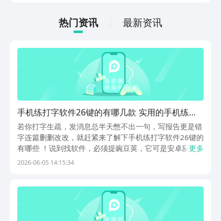
低的，一只手就可以操控，很适合用来去
打发无聊的时间，可玩性真的比较高。
热门资讯
最新资讯
手机练打字软件26键的有哪几款 实用的手机练打
字软件分享
若你打字生疏，发消息总半天憋不出一句，写报告更是错
字连篇删删改改，就赶紧来了解下手机练打字软件26键的
有哪些 ！说到找软件，必须提豌豆荚，它可是安卓应用
更多
商店里的排名第一的，不仅收录了数百万的应用，还有独
2026-06-05 14:15:34
家“洗白白”净化功能，一键就能剔除那些烦人捆绑。1、
《拼音打字通》 完全从可零基础开始教，先带你认...