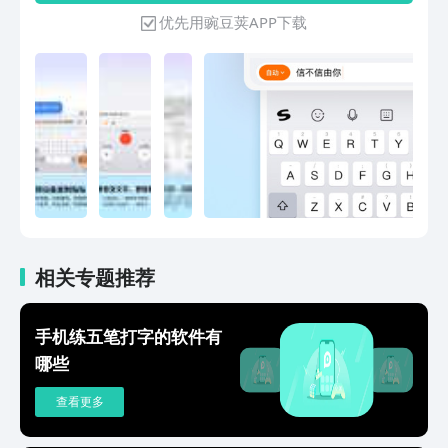
累，拥有庞大丰富的中文系统词库，让输
优先用豌豆荚APP下载
入词汇更精准。【多元输入方式】支持拼
音、手写、语音、笔画、五笔、双拼、拍
照输入、跨屏输入等。【世界各国语种】
110+语种自由切换！日语、韩语、西
语、法语、俄语、德语、意大利语、阿拉
伯语、印尼语，马来语，仓颉，粤语，注
音，藏语，维语等。【快捷输入工具】常
用语、剪贴板、手写找字、拼写检查等功
能，常用语快捷发送，让你的输入更快、
更准。******亮点功能******【趣味聊
天表情】聊天告别单调！搞怪暴漫、可爱
卡通、萌宠动画，Emoji、颜文字，都能
相关专题推荐
准确传达你的情绪。【精美键盘装扮】千
万用户点赞的皮肤、字体等你来Pick！多
手机练五笔打字的软件有
种风格、炫酷动效、自由定制，畅享视觉
哪些
盛宴，让你哇哦不停！【可爱电子宠物】
领养专属AI宠物，提供满满的情绪价值，
查看更多
陪聊、陪玩、陪摸鱼。让你上班也能“带
薪养宠”。【智能翻译专家】多国语言无