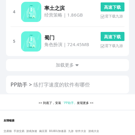
高 速 下 载
率土之滨
4
经营策略
|
1.86GB
需下载九游
高 速 下 载
蜀门
5
角色扮演
|
724.45MB
需下载九游
加载更多
PP助手
练打字速度的软件有哪些
>>
到底了，安装
「PP助手」
发现更多
<<
友情链接
交易猫
手游交易
游戏加速
豌豆荚
BIUBIU加速器
九游
软件大全
游戏大全