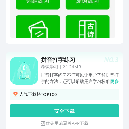
NO.
3
拼音打字练习
考试学习
|
21.24MB
拼音打字练习不但可以让用户了解拼音打
字的方法，还可以帮助用户学习标准的拼
更多
音。拼音输入练习包含了音节练习、词汇
练习、文章练习，可以给初学汉语拼音打
人气下载榜TOP100
字水平不高的用户提供了极大的方便, 有
效提高您的拼音打字速度以及汉字拼音掌
安 全 下 载
握能力。为拼音输入法打下良好的基础。
用户也可在线长时间打字训练，软件内含
优先用豌豆荚APP下载
大量拼音打字训练文章，不但提高打字速