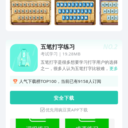
起练打字 - 多种游戏难度，还有无尽模式
和限时模式，等你挑战！
NO.
2
五笔打字练习
考试学习
|
19.28MB
五笔打字是很多想要学习打字用户的选择
之一，很多人认为五笔打字比较难，不好
更多
学，其实五笔学会后比拼音打字要容易，
而一款好用五笔打字练习软件则能够帮助
人气下载榜TOP100，当前已有9158人订阅
你更好的掌握五笔，这软件能够让你轻松
学习五笔打字、记住五笔字根、五笔学
安 全 下 载
习，即使是初学者也可以很快的上手，不
过多久你就是五笔打字的高手，有需要的
优先用豌豆荚APP下载
赶快来看看吧！