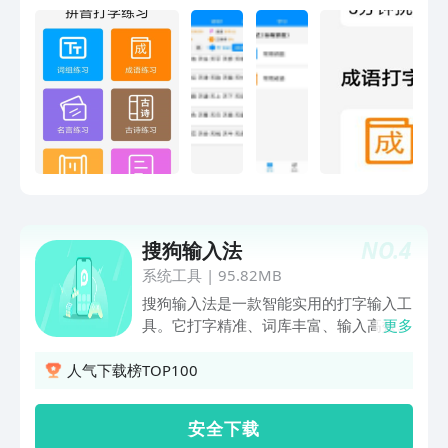
度，还可以认识许多汉字，这软件是很好
的打字通。
NO.
4
搜狗输入法
系统工具
|
95.82MB
搜狗输入法是一款智能实用的打字输入工
具。它打字精准、词库丰富、输入高效，
更多
外观精美，操作流畅，让人爱不释手。其
融合大模型技术，带来更智能、贴心的文
人气下载榜TOP100
字输入体验，是装机必备的打字工具。享
受输入，从搜狗开始！******特色功能
安 全 下 载
******​【专属超大词库】多年沉淀积