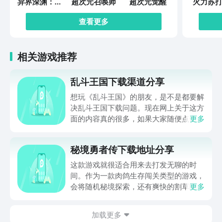
异界深渊：觉
超次元召唤师
超次元觉醒
火力苏打
醒
查看更多
相关游戏推荐
乱斗王国下载渠道分享
想玩《乱斗王国》的朋友，是不是都要解
决乱斗王国下载问题。现在网上关于这方
面的内容真的很多，如果大家随便点击陌
更多
生链接，就很容易遇到安装包信息不完整
的情况。想省去这些麻烦，直接通过九游
秘境勇者传下载地址分享
app进行下载会更加方便，九游是手游福
利最多的游戏平台，在这里不仅能够看到
这款游戏就很适合用来去打发无聊的时
游戏资源，还能及时查看后续的消息、活
间。作为一款肉鸽生存闯关类型的游戏，
动内容等相关信息。
会将随机秘境探索，还有爽快的割草闯关
更多
全部都放在一起。秘境勇者传下载地址是
在什么地方呢？玩家只需要通过以下的链
加载更多
接就可以下载。游戏的上手门槛还是比较