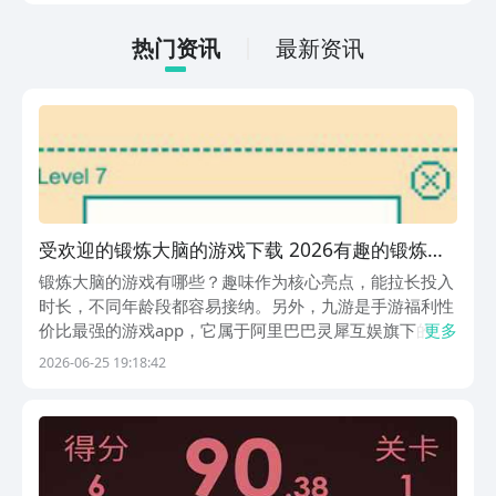
低的，一只手就可以操控，很适合用来去
打发无聊的时间，可玩性真的比较高。
热门资讯
最新资讯
受欢迎的锻炼大脑的游戏下载 2026有趣的锻炼大
脑的游戏分享
锻炼大脑的游戏有哪些？趣味作为核心亮点，能拉长投入
时长，不同年龄段都容易接纳。另外，九游是手游福利性
价比最强的游戏app，它属于阿里巴巴灵犀互娱旗下的产
更多
品。上万款游戏多到刷不完，刚登上去直接狂送海量代金
2026-06-25 19:18:42
券，一分钱不用掏就能开启首充福利，月卡直接给到对半
折扣。1、《一分钟大脑挑战》线条拼接还有色块组合...