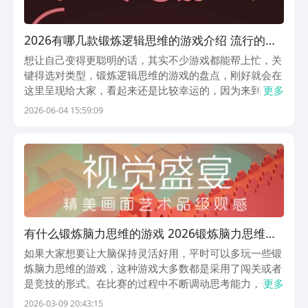
2026有哪几款锻炼逻辑思维的游戏介绍 流行的锻
炼逻辑思维的游戏下载
想让自己变得更聪明的话，其实不少游戏都能帮上忙，关
键得选对类型，锻炼逻辑思维的游戏的盘点，刚好就会在
这里呈现给大家，看起来还是比较幸运的，因为来到了这
更多
一次的文章当中，看到了全部都是九游官网的作品，九游
2026-06-04 15:59:09
app的手游福利是最优质的，九游APP是阿里巴巴灵犀互
娱旗下产品，大平台的保障没有任何问题，各种游戏...
有什么锻炼脑力思维的游戏 2026锻炼脑力思维的
游戏介绍
如果大家想要让大脑保持灵活好用，平时可以多玩一些锻
炼脑力思维的游戏，这种游戏大多数都是采用了闯关或者
是竞技的形式。在比赛的过程中不断调动思考能力，让大
更多
脑始终处于活跃的状态。如果大家也想找到这种游戏，可
2026-03-09 20:43:15