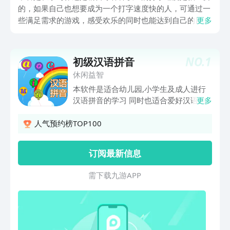
的，如果自己也想要成为一个打字速度快的人，可通过一
些满足需求的游戏，感受欢乐的同时也能达到自己的目
更多
的。今天为大家介绍好玩的锻炼打字速度的游戏盘点，专
业的打字游戏可以模拟打字，这一种玩法还有一些拼音游
戏，希望可以帮助大家提升打字速度。
NO.
1
初级汉语拼音
休闲益智
本软件是适合幼儿园,小学生及成人进行
汉语拼音的学习 同时也适合爱好汉语的
更多
国际友人作为汉语的拼音入门教材 我们
的每个拼音字母均配上栩栩如生的图画,
人气预约榜TOP100
让学生在充满乐趣的游戏中学习, 单韵母,
复韵母,声母,整体认读音节清晰分类。 视
订阅最新信息
觉动画配上音标加深记忆,并穿插相关的
儿歌,绕口令以及古诗词辅助记忆,能让幼
需 下 载 九 游 A P P
儿在短期内掌握标准拼音。 一、学习模
式 针对每个字母单独进行学习记忆,学习
四声调的读法,词语应用示例。 二、练习
模式 1,通过手机的录音功能,录制自己的
真实发音,可以与标准发音进行对比,找出