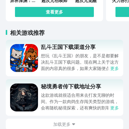
异界深渊：觉
超次元召唤师
超次元觉醒
火力苏打
醒
查看更多
相关游戏推荐
乱斗王国下载渠道分享
想玩《乱斗王国》的朋友，是不是都要解
决乱斗王国下载问题。现在网上关于这方
面的内容真的很多，如果大家随便点击陌
更多
生链接，就很容易遇到安装包信息不完整
的情况。想省去这些麻烦，直接通过九游
秘境勇者传下载地址分享
app进行下载会更加方便，九游是手游福
利最多的游戏平台，在这里不仅能够看到
这款游戏就很适合用来去打发无聊的时
游戏资源，还能及时查看后续的消息、活
间。作为一款肉鸽生存闯关类型的游戏，
动内容等相关信息。
会将随机秘境探索，还有爽快的割草闯关
更多
全部都放在一起。秘境勇者传下载地址是
在什么地方呢？玩家只需要通过以下的链
加载更多
接就可以下载。游戏的上手门槛还是比较