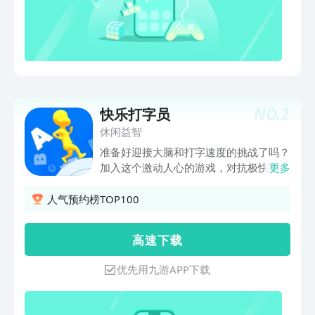
差别 2,书写练习,学习每个字母的书写规
范,在手机屏幕上自由锻炼书写。 三、考
验模式 1,听声音识字母,通过手机播放的
拼音字母发音,从给出的答案中选择听到
的字母,考验对拼音的记忆程度 2,识文字,
填拼音,每轮给出一个问题,按书序点击对
应的拼音字母,考验对拼音的实际应用能
NO.
2
快乐打字员
力,文字覆盖小学1-6年级全部生字 四、要
休闲益智
点整理 总结了拼音学习中的主要知识点,
进行查漏补缺,加强掌握 小学生汉语拼音
准备好迎接大脑和打字速度的挑战了吗？
学习好帮手 经过科学研究半小时比较合
加入这个激动人心的游戏，对抗极快和欺
更多
适，以保护眼睛。
骗性的对手，突破层层障碍，完成各种任
务，成为冠军。从简单的打字游戏到棘手
人气预约榜TOP100
的文字游戏和其他游戏项目-这里有很多
心理锻炼! 快乐打印机包含三个比赛游
高 速 下 载
戏，字谜，隐藏的对象，和各种谜语。这
些项目将测试你的记忆，打字速度和战略
优先用九游APP下载
思维。 最佳功能:--- 具有关卡，有趣任务
和奖励的五合一跑步游戏。你永远不会无
聊!-简单有趣的游戏设置，轻松的导航和