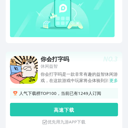
美观的设计。你会喜欢它!-狡猾的对手成
群: 从容易被击败的傻瓜到非常聪明和熟
练的跑步者。把他们都放在你身后!-无尽
的乐趣和益智游戏。不只是玩，而是想!--
- 打发时间的最佳选择。很上瘾! 享受跑
步的乐趣，打字和击败每一个级别与这个
很酷的游戏! 隐私政策: http://
tap2play。me/happyprinter/privacy/
使用条款: http:// tap2play。
NO.
3
你会打字吗
me/happyprinter/条款/
休闲益智
你会打字吗是一款非常有趣的益智休闲游
戏，在这款游戏中玩家将会体验到消除与
更多
打字相结合的玩法，游戏的玩法看上去有
些奇葩，因为角色消除的速度取决于玩家
人气下载榜TOP100，当前已有1249人订阅
打字的速度，你打字的速度越快，你的气
球消除就越快，获胜的概率就更高，玩家
高 速 下 载
可以体验到在线对决的快乐，不仅你可以
获取游戏胜利的喜悦感，还可以锻炼自己
优先用九游APP下载
的打字速度。