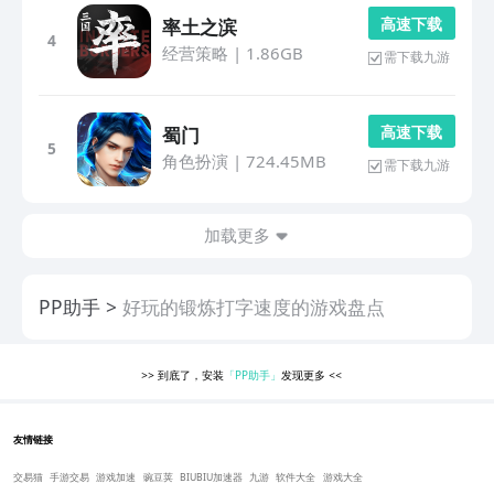
高 速 下 载
率土之滨
4
经营策略
|
1.86GB
需下载九游
高 速 下 载
蜀门
5
角色扮演
|
724.45MB
需下载九游
加载更多
PP助手
好玩的锻炼打字速度的游戏盘点
>>
到底了，安装
「PP助手」
发现更多
<<
友情链接
交易猫
手游交易
游戏加速
豌豆荚
BIUBIU加速器
九游
软件大全
游戏大全