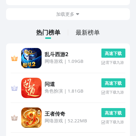
以去九游app里体验，这里有大量优质的手游，还有很多
福利可以领取。九游可是手游福利性价比最高的平台，...
加载更多
热门榜单
最新榜单
高 速 下 载
乱斗西游2
网络游戏
|
1.09GB
需下载九游
高 速 下 载
问道
角色扮演
|
1.81GB
需下载九游
高 速 下 载
王者传奇
网络游戏
|
52.22MB
需下载九游