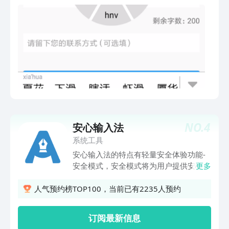
通更快捷【按键音效】支持自定义，打字
传统qwerty键盘外，独创4键键盘，仅用
妙趣横“声”讯飞输入法【有AI键的输入
4键完成传统拼音输入法“字母键+功能
法】，为你量身打造的【专属输入法】，
键”的等效输入功能，手机/平板轻松实现
因为懂你所以好用===期待你的声音===
单手滑行输入操作，遮挡更少，体验更
微信官方公众号：讯飞输入法微博官方账
好。# 速度与体验输入速度上相较传统点
号：@讯飞输入法或者打开讯飞输入法
击式操作将有显著的提升，使用户的输入
APP，点击[我的]-[设置]-[意见反馈]每一
体验更顺畅、更具趣味性！
条消息我们都会认真阅读，真诚期待您的
反馈哦！
NO.
4
安心输入法
系统工具
安心输入法的特点有轻量安全体验功能-
安全模式，安全模式将为用户提供安心的
更多
信息输入与查看方式，无需担心周边窥屏
族的存在，可放心大胆的进行输入与查
人气预约榜TOP100，当前已有2235人预约
看。同时创新性的发明了整拼输入键盘，
相比双拼输入键盘，其优势在于无需记忆
订阅最新信息
按键位置，每输入个拼音字母，即拼音体