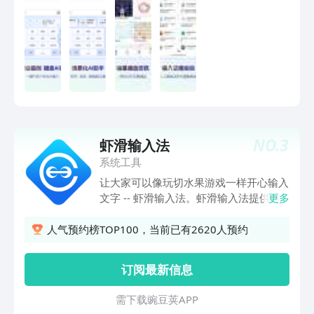
用搜狗输入法，体验实用、好玩、有趣的
景、风格，一键AI 帮写、润色、链接智
输入技能吧！
能服务，输入更懂你【键盘装扮】海量皮
肤、字体随心选，装扮你的专属键盘，输
入有趣更有颜亮点功能【拼音输入】丰富
词库，智能纠错，丝滑联想，AI预测输入
覆盖多种表达场景【手写输入】拼音键盘
直接手写，支持叠写连写，手写出拼音、
无惧生僻字【AI翻译】语音文字实时翻
译，轻松打破语言壁垒【AI助手】高情商
NO.
3
虾滑输入法
沟通、恋爱军师、百变人设、写作达人等
多种助手能力，帮你展现多面魅力【AI剪
系统工具
贴板】手边“智能小助理”，支持智能回
让大家可以像玩切水果游戏一样开心输入
复、仿写、拆词、翻译、搜索等快捷操作
文字 -- 虾滑输入法。虾滑输入法提供传
更多
【Biu星球社区】创作者兴趣社区，与同
统26键和4键键盘输入方式，兼容点击和
频共振的TA互动交流分享有趣好玩的内
滑行混输，完全支持传统点击输入。同时
人气预约榜TOP100，当前已有2620人预约
容【斗图表情】Emoji、颜文字、表情包
适用于VR/AR，智能手表等各种触屏设
等海量表情资源，支持打字出表情、关键
备，完美跨界！特色：# 新型滑行输入颠
订阅最新信息
词搜索，无需收藏、便捷使用【键盘计算
覆swype的滑行输入方式，专为中文滑行
器】数字键盘变身计算器，计算又快又准
输入量身定制，支持中英文混输，兼容滑
需 下 载 豌 豆 荚 A P P
【游戏键盘】匹配游戏场景，定制语音沟
行和点击操作。# 4键独创模式除了支持