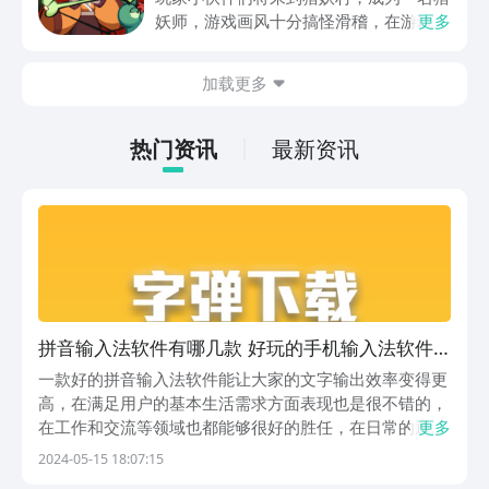
互娱大厂支持，节假日活动来临时刻，还
妖师，游戏画风十分搞怪滑稽，在游玩过
更多
有万元无门槛券能抽，0元畅玩。
程中总是忍俊不禁，冲淡了特别紧张的战
斗感受，游戏整体玩法也比较多样化，肯
加载更多
定有不少朋友感兴趣，但不知道哪里下
载，其实九游现在就能预约，手游福利最
有性价比的APP，身后有阿里巴巴灵犀互
热门资讯
最新资讯
娱大厂支持，玩手游就到九游，海量代金
券，成长礼包等待朋友们领取，感受战力
飙升的感觉。
拼音输入法软件有哪几款 好玩的手机输入法软件
榜单
一款好的拼音输入法软件能让大家的文字输出效率变得更
高，在满足用户的基本生活需求方面表现也是很不错的，
在工作和交流等领域也都能够很好的胜任，在日常的通讯
更多
和文章撰写等领域也都扮演着重要的角色，为此小编也是
2024-05-15 18:07:15
特地罗列了一些，各位若是有想法的话，不如就一起来看