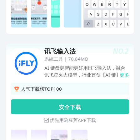
伯语、印尼语，马来语，仓颉，粤语，注
音，藏语，维语等。【快捷输入工具】常
用语、剪贴板、手写找字、拼写检查等功
能，常用语快捷发送，让你的输入更快、
更准。******亮点功能******【趣味聊
天表情】聊天告别单调！搞怪暴漫、可爱
卡通、萌宠动画，Emoji、颜文字，都能
NO.
2
讯飞输入法
准确传达你的情绪。【精美键盘装扮】千
万用户点赞的皮肤、字体等你来Pick！多
系统工具
|
70.84MB
种风格、炫酷动效、自由定制，畅享视觉
AI 键盘更智能更好用讯飞输入法，融合
盛宴，让你哇哦不停！【可爱电子宠物】
讯飞星火大模型，行业首创【AI 键】、
更多
领养专属AI宠物，提供满满的情绪价值，
一键开启个性化AI功能，输入更懂你。语
陪聊、陪玩、陪摸鱼。让你上班也能“带
音输入高效准确，拼音、手写流畅自如，
人气下载榜TOP100
薪养宠”。【智能翻译专家】多国语言无
输入更快更好用。更有键盘皮肤、表情、
缝切换，打字翻译、说话翻译、复制翻
聊天气泡、头像、壁纸，海量装扮有趣有
安 全 下 载
译、拍照翻译。出国旅游、外语交流，沟
颜特色功能【AI语音输入】1 分钟 400
通无障碍。【便捷魔术手势】手势操作革
字高效准确，支持离线语音、无网弱网依
优先用豌豆荚APP下载
命，滑行控制光标移动、批量删除。单指
然准确识别，支持202种方言、30多种外
滑动即可切换到单手模式，长按拖动则变
语随心说，输入更快更好用【键盘AI键】
为悬浮模式，操作简单又便捷。快下载使
行业首创AI 键，活力视界布局下匹配场