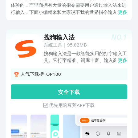
体验的，而里面拥有大量的指令需要用户通过输入法来进
行输入，下面小编就来和大家说下我的世界指令输入法软
更多
件有哪些，其实市面上相关的应用是非常多的，并且大部
分都是用户经常使用的，适用范围也是比较的广，下面就
来看看吧。
NO.
1
搜狗输入法
系统工具
|
95.82MB
搜狗输入法是一款智能实用的打字输入工
具。它打字精准、词库丰富、输入高效，
更多
外观精美，操作流畅，让人爱不释手。其
融合大模型技术，带来更智能、贴心的文
人气下载榜TOP100
字输入体验，是装机必备的打字工具。享
受输入，从搜狗开始！******特色功能
安 全 下 载
******​【专属超大词库】多年沉淀积
累，拥有庞大丰富的中文系统词库，让输
优先用豌豆荚APP下载
入词汇更精准。【多元输入方式】支持拼
音、手写、语音、笔画、五笔、双拼、拍
照输入、跨屏输入等。【世界各国语种】
110+语种自由切换！日语、韩语、西
语、法语、俄语、德语、意大利语、阿拉