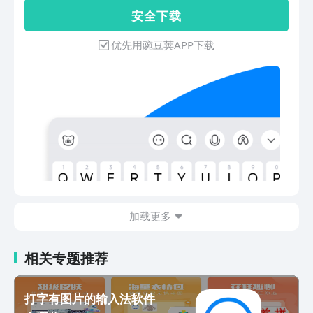
【AI智能输入】自适应输入场景，出词更
安 全 下 载
智能；【AI语音输入】支持中英混合免切
换、方言免切换，更快更精确；【离线语
优先用豌豆荚APP下载
音】断网弱网语音输入一样准；【AR表
情】通过人脸识别技术制作多种逗趣表
情；【超大系统词库】50万系统词库，
输入流畅，选词准确；【人工智能引擎】
智能整句输入算法加纠错算法，提高准确
率；【快捷搜索】边聊边搜，一步直达；
【游戏键盘】游戏短语、悬浮语音、和谐
转换三大神器，助力上分、超神必备；
【懒人短语】内置多个短语分类，并支持
添加个人常用语；【自动同步】用户网络
词、设置项、个性短语云端备份自动同
加载更多
步；【超强中英混输】中文、英文、数
字、符号自由混输；【智能手写】支持叠
写；边写边出字，识别速度快；毛笔字效
相关专题推荐
果；【超多输入方式】支持拼音、英文、
笔画、五笔、语音等多种输入方式；【语
音速记】声纹区分角色技术首次在输入法
打字有图片的输入法软件
登陆；