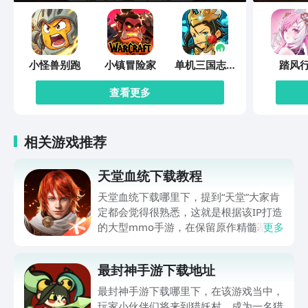
小怪兽别跑
小镇冒险家
单机三国志外
踏风
传
查看更多
相关游戏推荐
天堂血统下载教程
天堂血统下载哪里下，提到“天堂”大家肯
定都会觉得很熟悉，这就是根据该IP打造
的大型mmo手游，在保留原作精髓基础
更多
上，给众多玩家伙伴们打造了全新冒险体
验，世界观得到完整还原，职业体系，战
最封神手游下载地址
斗策略都有深度创新，肯定有不少伙伴都
很想玩，可提前在九游平台预约，手游福
最封神手游下载哪里下，在该游戏当中，
利最有性价比APP，身后有阿里巴巴灵犀
玩家小伙伴们将来到猎妖村，成为一名猎