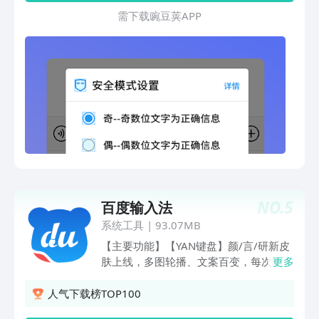
系里的声母，都将提示与之相关的韵母，
需 下 载 豌 豆 荚 A P P
这从根本上解决了双拼入门门槛高，需要
提前进行记忆学习的问题；同时相比其他
拼音输入法，整拼输入键盘将大大提高输
入效率，用整拼键盘输入很长的拼音也只
需要两键即可完成，无需输入所有拼音字
母。安心输入法为用户提供了一种好玩的
安全加密体验和一种好用的中文拼音输入
方式。一旦开始，将爱不释手。
NO.
5
百度输入法
系统工具
|
93.07MB
【主要功能】【YAN键盘】颜/言/研新皮
肤上线，多图轮播、文案百变，每次输入
更多
都有小惊喜；【自定义皮肤】超多素材，
支持多图DIY、百变文案DIY；【智能预
人气下载榜TOP100
测】根据场景猜你想说，智能补全整句；