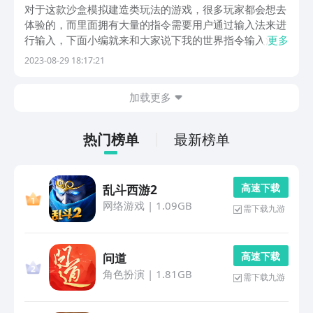
app介绍
对于这款沙盒模拟建造类玩法的游戏，很多玩家都会想去
体验的，而里面拥有大量的指令需要用户通过输入法来进
行输入，下面小编就来和大家说下我的世界指令输入法软
更多
件有哪些，其实市面上相关的应用是非常多的，并且大部
2023-08-29 18:17:21
分都是用户经常使用的，适用范围也是比较的广，下面就
来看看吧。1、《搜狗输入法》最受欢迎的应用工具之
加载更多
一...
热门榜单
最新榜单
高 速 下 载
乱斗西游2
网络游戏
|
1.09GB
需下载九游
高 速 下 载
问道
角色扮演
|
1.81GB
需下载九游