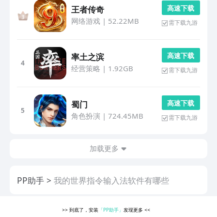
高 速 下 载
王者传奇
网络游戏
|
52.22MB
需下载九游
高 速 下 载
率土之滨
4
经营策略
|
1.92GB
需下载九游
高 速 下 载
蜀门
5
角色扮演
|
724.45MB
需下载九游
加载更多
PP助手
我的世界指令输入法软件有哪些
>>
到底了，安装
「PP助手」
发现更多
<<