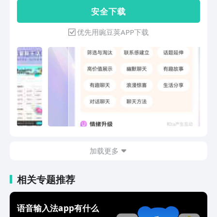
快速脱单，追到心仪的对象 【恋爱话
安 全 下 载
术】： 这是一款经典的智能聊天工具。
用于成千上万的可搜索恋爱话术，套路惯
优先用豌豆荚APP下载
例与聊天模版，持续更新，恋爱话术不用
记，遇到没话题、不知道如何聊天，只需
搜一搜话术就可以复制回答轻松搞定。
【专业解决】： 1、宅男社交圈小，内
向，不知道如何和妹子聊天 2、聊着聊
着，TA开始爱答不理，不知道如何破冰
3、跟女生认识很久，但是不知道如何推
进关心 【功能介绍】： 35万+聊天话
术：搜索对方的话，复制粘贴即可轻松追
到对方 4万+土味情话语录，全智能手把
手教你追到心仪的TA 恋爱聊天表情包，
加载更多
无论恋爱还是聊天，想要关系近，表情包
少不了 【产品特点】： 成千上万的年轻
人通过使用章鱼输入法学会了追女生的套
相关专题推荐
路，成功脱单，提升话术，提升情商，让
你成为一个魅力四射的人，希望你能通过
章鱼输入法收获自己心仪的TA
语音输入法app有什么