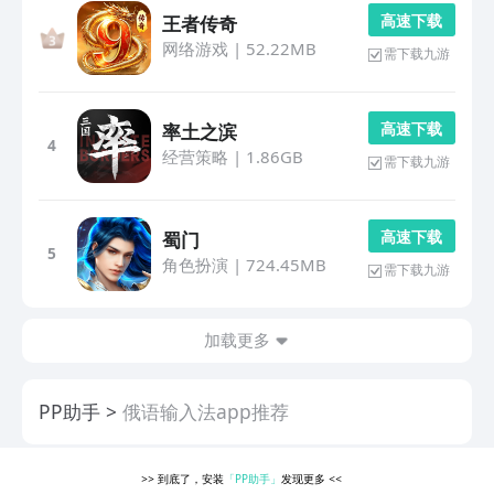
高 速 下 载
王者传奇
网络游戏
|
52.22MB
需下载九游
高 速 下 载
率土之滨
4
经营策略
|
1.86GB
需下载九游
高 速 下 载
蜀门
5
角色扮演
|
724.45MB
需下载九游
加载更多
PP助手
俄语输入法app推荐
>>
到底了，安装
「PP助手」
发现更多
<<