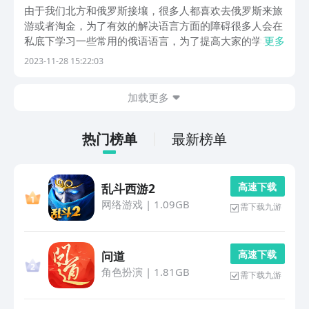
由于我们北方和俄罗斯接壤，很多人都喜欢去俄罗斯来旅
游或者淘金，为了有效的解决语言方面的障碍很多人会在
私底下学习一些常用的俄语语言，为了提高大家的学习效
更多
率，今天小编给大家带来俄语学习app有哪些，为大家分
2023-11-28 15:22:03
享几款好用的能够在手机上实现俄语内容快速学习的App
软件，让大家借助这些软件能够有效地学习比较基础...
加载更多
热门榜单
最新榜单
高 速 下 载
乱斗西游2
网络游戏
|
1.09GB
需下载九游
高 速 下 载
问道
角色扮演
|
1.81GB
需下载九游