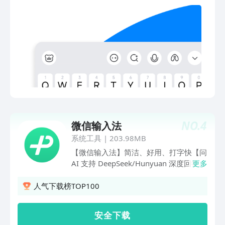
通更快捷【按键音效】支持自定义，打字
情】通过人脸识别技术制作多种逗趣表
妙趣横“声”讯飞输入法【有AI键的输入
情；【超大系统词库】50万系统词库，
法】，为你量身打造的【专属输入法】，
输入流畅，选词准确；【人工智能引擎】
因为懂你所以好用===期待你的声音===
智能整句输入算法加纠错算法，提高准确
微信官方公众号：讯飞输入法微博官方账
率；【快捷搜索】边聊边搜，一步直达；
号：@讯飞输入法或者打开讯飞输入法
【游戏键盘】游戏短语、悬浮语音、和谐
APP，点击[我的]-[设置]-[意见反馈]每一
转换三大神器，助力上分、超神必备；
条消息我们都会认真阅读，真诚期待您的
【懒人短语】内置多个短语分类，并支持
反馈哦！
添加个人常用语；【自动同步】用户网络
词、设置项、个性短语云端备份自动同
步；【超强中英混输】中文、英文、数
NO.
4
微信输入法
字、符号自由混输；【智能手写】支持叠
写；边写边出字，识别速度快；毛笔字效
系统工具
|
203.98MB
果；【超多输入方式】支持拼音、英文、
【微信输入法】简洁、好用、打字快【问
笔画、五笔、语音等多种输入方式；【语
AI 支持 DeepSeek/Hunyuan 深度回答】
更多
音速记】声纹区分角色技术首次在输入法
支持在输入过程中随时获取和分享 AI 回
登陆；
答，生活百科、文案助手、深度回答随手
人气下载榜TOP100
可得。【拼写 Plus 模式】拥有问 AI、表
情推荐、定制表情等功能，在聊天交流
安 全 下 载
中，可以更便捷的分享你想表达的内容或