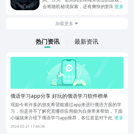
动内容等相关信息。
会将随机秘境探索，还有爽快的割草闯关
更多
全部都放在一起。秘境勇者传下载地址是
在什么地方呢？玩家只需要通过以下的链
加载更多
接就可以下载。游戏的上手门槛还是比较
低的，一只手就可以操控，很适合用来去
打发无聊的时间，可玩性真的比较高。
热门资讯
最新资讯
俄语学习app分享 好玩的俄语学习软件榜单
现如今有许多的朋友希望能通过app来进行俄语方面的学
习，但是并不了解究竟哪些应用能为自身带来帮助，下面
小编就来介绍下俄语学习app推荐，各位若是对于此方面
更多
好奇，希望能快速的掌握各个不同的语法和发音标准，不
2024-05-21 17:46:36
如就和小编来看看以下这几款应用的表现究竟是如何的