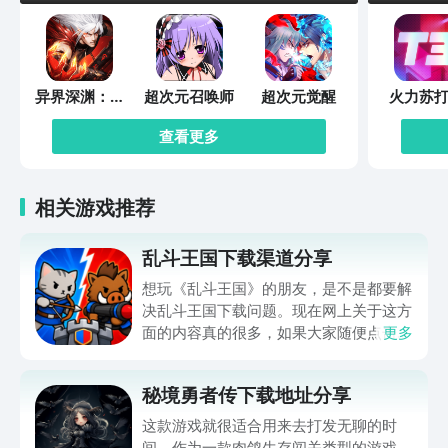
异界深渊：觉
超次元召唤师
超次元觉醒
火力苏打
醒
查看更多
相关游戏推荐
乱斗王国下载渠道分享
想玩《乱斗王国》的朋友，是不是都要解
决乱斗王国下载问题。现在网上关于这方
面的内容真的很多，如果大家随便点击陌
更多
生链接，就很容易遇到安装包信息不完整
的情况。想省去这些麻烦，直接通过九游
秘境勇者传下载地址分享
app进行下载会更加方便，九游是手游福
利最多的游戏平台，在这里不仅能够看到
这款游戏就很适合用来去打发无聊的时
游戏资源，还能及时查看后续的消息、活
间。作为一款肉鸽生存闯关类型的游戏，