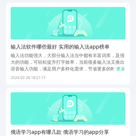
吧。1、《莱特俄语阅读听力》除了能为大家去更新各...
输入法软件哪些最好 实用的输入法app榜单
输入法功能强大，大部分输入法当中都有丰富词库，及强
大的功能，可轻松提升打字效率，当前很多输入法又推出
语音输入功能，满足用户多样化需求，节省更多的时间。
更多
那么输入法软件哪个最好？此类型app支持多种输入方
2024-02-28 18:21:15
式，包括语音、手写、拼音等等，今天为大家推荐几款。
1、《手心输入法》纯净好用的输入法app包含的功能...
俄语学习app有哪几款 俄语学习的app分享