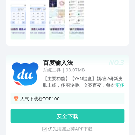
用搜狗输入法，体验实用、好玩、有趣的
景、风格，一键AI 帮写、润色、链接智
输入技能吧！
能服务，输入更懂你【键盘装扮】海量皮
肤、字体随心选，装扮你的专属键盘，输
入有趣更有颜亮点功能【拼音输入】丰富
词库，智能纠错，丝滑联想，AI预测输入
覆盖多种表达场景【手写输入】拼音键盘
直接手写，支持叠写连写，手写出拼音、
无惧生僻字【AI翻译】语音文字实时翻
译，轻松打破语言壁垒【AI助手】高情商
NO.
3
百度输入法
沟通、恋爱军师、百变人设、写作达人等
多种助手能力，帮你展现多面魅力【AI剪
系统工具
|
93.07MB
贴板】手边“智能小助理”，支持智能回
【主要功能】【YAN键盘】颜/言/研新皮
复、仿写、拆词、翻译、搜索等快捷操作
肤上线，多图轮播、文案百变，每次输入
更多
【Biu星球社区】创作者兴趣社区，与同
都有小惊喜；【自定义皮肤】超多素材，
频共振的TA互动交流分享有趣好玩的内
支持多图DIY、百变文案DIY；【智能预
人气下载榜TOP100
容【斗图表情】Emoji、颜文字、表情包
测】根据场景猜你想说，智能补全整句；
等海量表情资源，支持打字出表情、关键
【AI智能输入】自适应输入场景，出词更
安 全 下 载
词搜索，无需收藏、便捷使用【键盘计算
智能；【AI语音输入】支持中英混合免切
器】数字键盘变身计算器，计算又快又准
换、方言免切换，更快更精确；【离线语
优先用豌豆荚APP下载
【游戏键盘】匹配游戏场景，定制语音沟
音】断网弱网语音输入一样准；【AR表