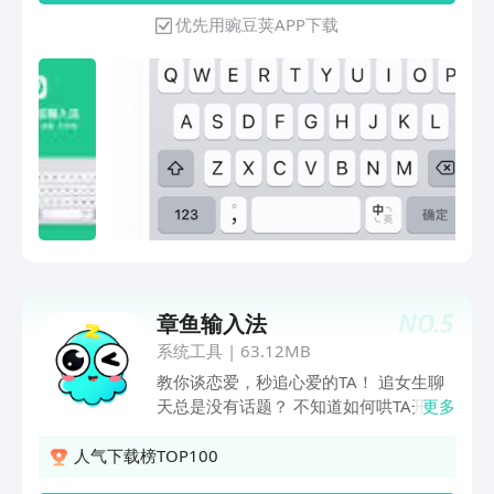
表情。【多种输入模式】支持6种键盘输
优先用豌豆荚APP下载
入模式和语音转文字功能，可以满足你的
个性化输入需求，不用长按即可快捷语音
转文字。【快捷输入工具】常用语、剪贴
板、手写找字、拼写检查等功能，常用语
快捷发送，让你的输入更快、更准。
NO.
5
章鱼输入法
系统工具
|
63.12MB
教你谈恋爱，秒追心爱的TA！ 追女生聊
天总是没有话题？ 不知道如何哄TA开
更多
心？ 不知道TA对你有没有意思？ 好不容
易加上TA的好友，尬聊降低好感？ 章鱼
人气下载榜TOP100
输入法-恋爱聊天话术轻松搞定TA，让你