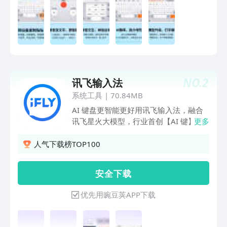
伯语、印尼语，马来语，仓颉，粤语，注
音，藏语，维语等。【快捷输入工具】常
用语、剪贴板、手写找字、拼写检查等功
能，常用语快捷发送，让你的输入更快、
更准。******亮点功能******【趣味聊
天表情】聊天告别单调！搞怪暴漫、可爱
卡通、萌宠动画，Emoji、颜文字，都能
NO.
2
讯飞输入法
准确传达你的情绪。【精美键盘装扮】千
万用户点赞的皮肤、字体等你来Pick！多
系统工具
|
70.84MB
种风格、炫酷动效、自由定制，畅享视觉
AI 键盘更智能更好用讯飞输入法，融合
盛宴，让你哇哦不停！【可爱电子宠物】
讯飞星火大模型，行业首创【AI 键】、
更多
领养专属AI宠物，提供满满的情绪价值，
一键开启个性化AI功能，输入更懂你。语
陪聊、陪玩、陪摸鱼。让你上班也能“带
音输入高效准确，拼音、手写流畅自如，
人气下载榜TOP100
薪养宠”。【智能翻译专家】多国语言无
输入更快更好用。更有键盘皮肤、表情、
缝切换，打字翻译、说话翻译、复制翻
聊天气泡、头像、壁纸，海量装扮有趣有
安 全 下 载
译、拍照翻译。出国旅游、外语交流，沟
颜特色功能【AI语音输入】1 分钟 400
通无障碍。【便捷魔术手势】手势操作革
字高效准确，支持离线语音、无网弱网依
优先用豌豆荚APP下载
命，滑行控制光标移动、批量删除。单指
然准确识别，支持202种方言、30多种外
滑动即可切换到单手模式，长按拖动则变
语随心说，输入更快更好用【键盘AI键】
为悬浮模式，操作简单又便捷。快下载使
行业首创AI 键，活力视界布局下匹配场