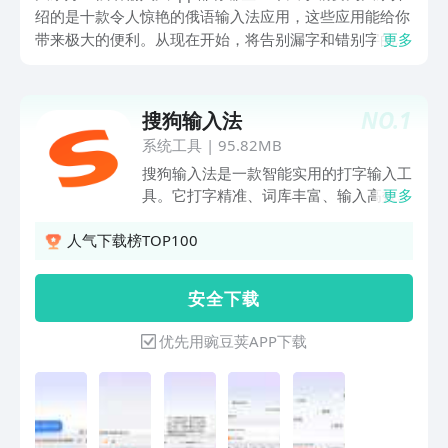
绍的是十款令人惊艳的俄语输入法应用，这些应用能给你
带来极大的便利。从现在开始，将告别漏字和错别字的困
更多
扰，让我们一起探索那些令人惊叹的俄语输入法应用所提
供的令人兴奋的功能吧！摆脱繁琐的纠错过程，享受畅快
的俄语输入体验。接下来，就让小编为大家揭开这些应用
NO.
1
搜狗输入法
的神秘面纱，带来一段极富惊喜的探索之旅吧！
系统工具
|
95.82MB
搜狗输入法是一款智能实用的打字输入工
具。它打字精准、词库丰富、输入高效，
更多
外观精美，操作流畅，让人爱不释手。其
融合大模型技术，带来更智能、贴心的文
人气下载榜TOP100
字输入体验，是装机必备的打字工具。享
受输入，从搜狗开始！******特色功能
安 全 下 载
******​【专属超大词库】多年沉淀积
累，拥有庞大丰富的中文系统词库，让输
优先用豌豆荚APP下载
入词汇更精准。【多元输入方式】支持拼
音、手写、语音、笔画、五笔、双拼、拍
照输入、跨屏输入等。【世界各国语种】
110+语种自由切换！日语、韩语、西
语、法语、俄语、德语、意大利语、阿拉