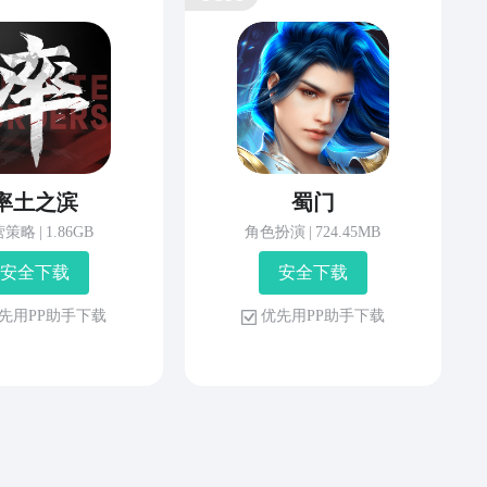
率土之滨
蜀门
营策略
|
1.86GB
角色扮演
|
724.45MB
安 全 下 载
安 全 下 载
先 用 P P 助 手 下 载
优 先 用 P P 助 手 下 载