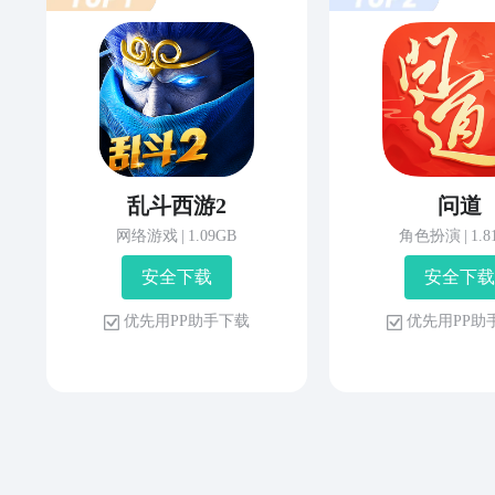
乱斗西游2
问道
网络游戏
|
1.09GB
角色扮演
|
1.
安 全 下 载
安 全 下 载
优 先 用 P P 助 手 下 载
优 先 用 P P 助