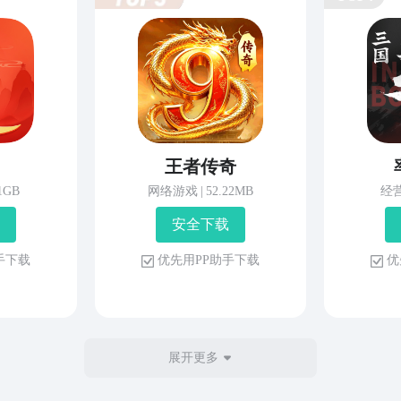
王者传奇
81GB
网络游戏
|
52.22MB
经
安 全 下 载
 手 下 载
优 先 用 P P 助 手 下 载
优 
展开更多