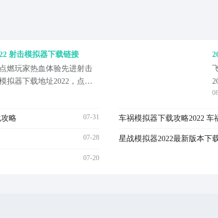
22 射击模拟器下载链接
点燃玩家热血体验先进射击
拟器下载地址2022，点击
0
先进引擎技术渲染的在线模
音效带来的极限输出快感。
07-31
载攻略
车祸模拟器下载攻略2022 
07-28
星战模拟器2022最新版本下
07-20