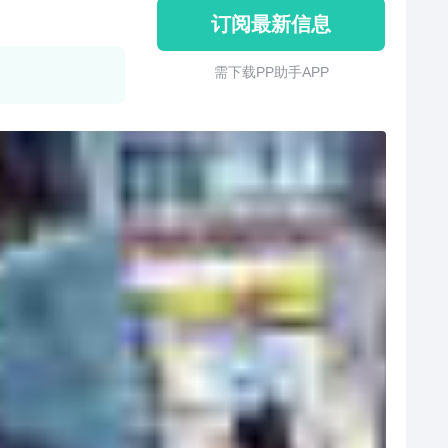
订阅最新信息
需 下 载 P P 助 手 A P P