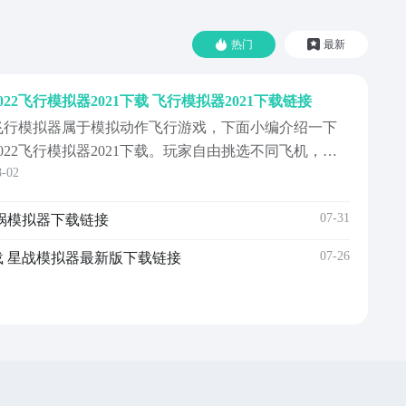
热门
最新
2022飞行模拟器2021下载 飞行模拟器2021下载链接
飞行模拟器属于模拟动作飞行游戏，下面小编介绍一下
2022飞行模拟器2021下载。玩家自由挑选不同飞机，在
8-02
大场景中冒险，体验真实物理模拟飞行，享受超现实主
义之旅。游戏画面精致，营造了3D立体画面。
07-31
车祸模拟器下载链接
07-26
载 星战模拟器最新版下载链接