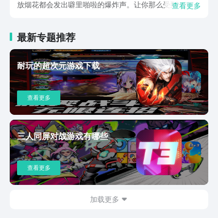
放烟花都会发出噼里啪啦的爆炸声。让你那么受到一次又
查看更多
一次的冲击。最最重要的是这款游戏无需玩家进行登录或
注册，就可以在线快速体验，还不用担心相应广告的骚
最新专题推荐
扰。目前游戏当中的鞭炮种类多达几十种，无论是爆竹炸
弹还是窜天猴，玩家都可以随意在线挑战玩耍。而且还可
以将这些鞭炮进行组合，打造出不一样的燃放效果。最最
耐玩的超次元游戏下载
重要的就是他的傻瓜式操作，玩家只需点击下方的红色按
钮就可以完成鞭炮的引燃，逼真画面依次呈现在玩家面
前。鞭炮库里的所有鞭炮都无需玩家氪金就可以高效解
查看更多
锁，在点燃鞭炮的一瞬间，火星四溅，逼真的烟雾效果让
不少玩家甚至觉得隔着屏都能够闻到火烧的味道，每一次
的画面都足以震撼玩家们的眼球，而且为了更加逼真，他
在鞭炮燃放完毕后还会在地上呈现出一滩黑黢黢的烧焦
三人同屏对战游戏有哪些
物，真实感真的是满满。关于鞭炮模拟器下载地址，小编
已经分享给大家了，其实这款游戏在上手的过程当中应该
会带领不少玩家回到童年时的过年回忆当中，快进入游戏
查看更多
里引燃鞭炮，完成更多美好的童年回忆吧。如果你还有其
他想要了解的方面，可以继续关注豌豆荚APP。
加载更多