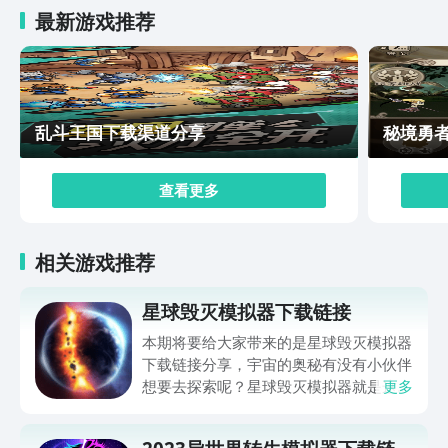
最新游戏推荐
乱斗王国下载渠道分享
秘境勇
查看更多
相关游戏推荐
星球毁灭模拟器下载链接
本期将要给大家带来的是星球毁灭模拟器
下载链接分享，宇宙的奥秘有没有小伙伴
想要去探索呢？星球毁灭模拟器就是这么
更多
一款解压休闲游戏，有着非常多的大小不
同星球，深受喜欢星星的小伙伴，感兴趣