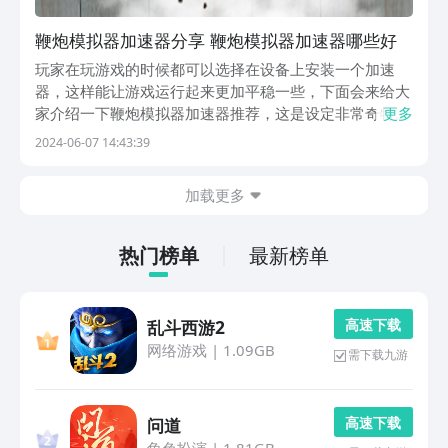
鞭炮模拟器加速器分享 鞭炮模拟器加速器哪些好
玩家在玩游戏的时候都可以选择在设备上安装一个加速
器，这样能让游戏运行起来更加平稳一些，下面会来给大
家介绍一下鞭炮模拟器加速器推荐，这是设定非常奇特的
更多
一个游戏，为了满足很多人喜欢放鞭炮的需求，游戏里会
2024-06-07 14:43:39
用非常真实的质感给玩家呈现出鞭炮以及各种烟花的燃
放，声音画面整体的体验感都会让玩家感觉很有代入感。
加载更多
《b...
热门榜单
最新榜单
高 速 下 载
乱斗西游2
网络游戏
|
1.09GB
需下载九游
高 速 下 载
问道