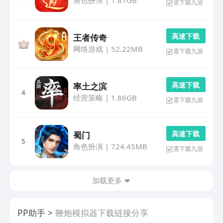
角色扮演
|
1.81GB
需下载九游
高 速 下 载
王者传奇
网络游戏
|
52.22MB
需下载九游
高 速 下 载
率土之滨
4
经营策略
|
1.86GB
需下载九游
高 速 下 载
蜀门
5
角色扮演
|
724.45MB
需下载九游
加载更多
PP助手
鞭炮模拟器下载链接分享