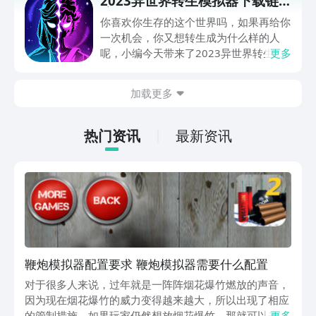
2023异世界转生模拟器下载链
的小伙伴可以与小编一起往下看。
接分享
你喜欢你生存的这个世界吗，如果再给你
一次机会，你又想转生成为什么样的人
呢，小编今天带来了2023异世界转生模
更多
拟器下载链接分享，在这款游戏中你可以
自由选择转生身份，开启一段新的生活，
加载更多
快来尝试一下吧。
热门资讯
最新资讯
鞭炮模拟器配置要求 鞭炮模拟器需要什么配置
对于很多人来说，过年就是一阵阵烟花爆竹燃放的声音，
因为现在烟花爆竹的威力变得越来越大，所以出现了相应
的管制措施，如果玩家仍然想放烟花爆竹，那就可以来尝
更多