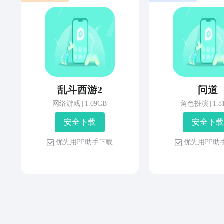
乱斗西游2
问道
网络游戏
|
1.09GB
角色扮演
|
1.
安 全 下 载
安 全 下 载
优 先 用 P P 助 手 下 载
优 先 用 P P 助