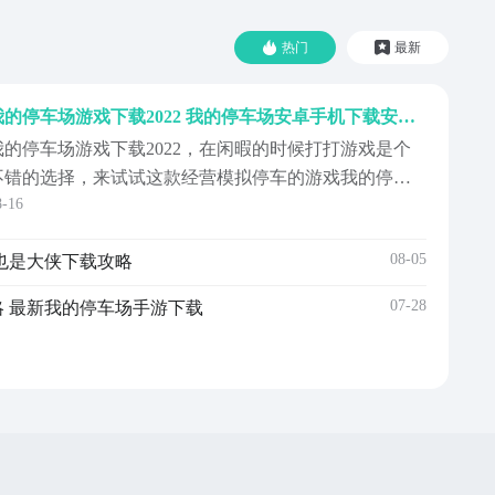
热门
最新
我的停车场游戏下载2022 我的停车场安卓手机下载安装链接
我的停车场游戏下载2022，在闲暇的时候打打游戏是个
不错的选择，来试试这款经营模拟停车的游戏我的停车
8-16
场，在游戏中还能锻炼自己的停车技术，在休闲中还能
学校，可谓是两全其美。那么我的停车场游戏下载正版
08-05
我也是大侠下载攻略
免费下载游戏可以在哪个平台呢，手游版本的我的停车
场安卓下载地址是什么，下面就有小编来给大家分享一
07-28
略 最新我的停车场手游下载
下吧。喜欢的朋友可以去下载体验一下。