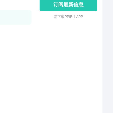
订阅最新信息
需 下 载 P P 助 手 A P P