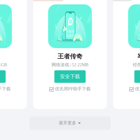
王者传奇
81GB
网络游戏
|
52.22MB
经
安 全 下 载
 手 下 载
优 先 用 P P 助 手 下 载
优 
展开更多