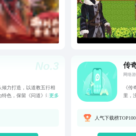
No.
3
传
网络游
队倾力打造，以道教五行相
《传
为特色，保留《问道》端游
更多
里，
宠、超萌坐骑、客栈经营、
斗。
，用朴实的中国风工笔再现
的竖
人气下载榜TOP10
bo
死。
养成