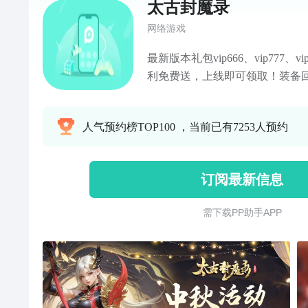
太古封魔录
网络游戏
最新版本礼包vip666、vip777、
利免费送，上线即可领取！装备
仙侠手游《太古封魔录》最新周年
仙侠MMORPG，以最新次世代
人气预约榜TOP100 ，当前已有7253人预约
大世界。
订阅最新信息
需 下 载 P P 助 手 A P P