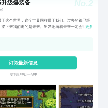
No.
2
怪升级爆装备
戏
属于这个世界，这个世界同样属于我们。过去的都已经
，接下来我们走的是未来。出发吧向着未来一定会找到
更多
要的一切！游戏比较治愈画面温馨游戏为个人开发
订阅最新信息
需 下 载 P P 助 手 A P P