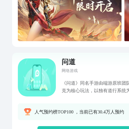
问道
网络游戏
《问道》同名手游由端游原班团
克为核心玩法，以独有道行系统
原汁原味的基础上，更有神兽奇
趣味探案、三界养成等多重玩法
人气预约榜TOP100 ，当前已有30.4万人预约
经典好玩的《问道》手游。