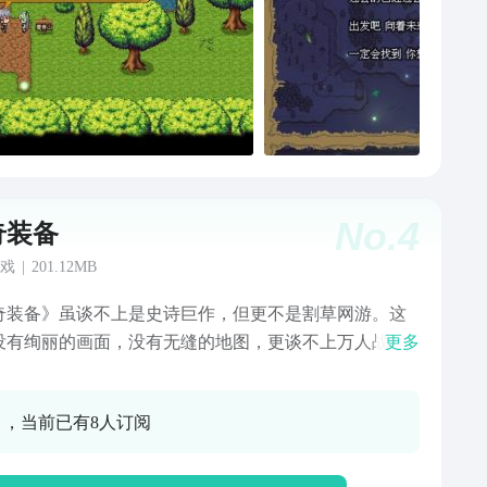
No.
4
奇装备
戏
|
201.12MB
奇装备》虽谈不上是史诗巨作，但更不是割草网游。这
没有绚丽的画面，没有无缝的地图，更谈不上万人战
更多
这是一款专注于装备玩法、多人同屏刷怪、攻略高难boss
屏手游。你可以在这里，结交朋友。和他们一起，攻略
0 ，当前已有8人订阅
ss；也可以在这里，快意恩仇，与对手相约，一决生
。。。选择你的人物，搭配你的装备，研究你的玩法，
你的一切，这就是，你的冒险！这就是传奇装备！这里