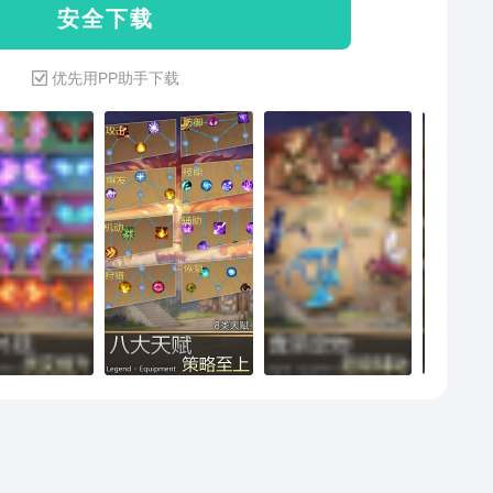
安 全 下 载
----龙神，永恒之眼，死亡之翼，黄金屠夫等等，共计38
图boss，随着地图的递进，逐步出现，等待着你的挑战。
优先用PP助手下载
种种，纵然千言万语，也说之不尽，感兴趣的话，请各
载游戏，自行体验吧。更多内容，敬请期待后续更新计
]世界聊天系统[2]拍卖行[3]栖息谷[4]神符之语