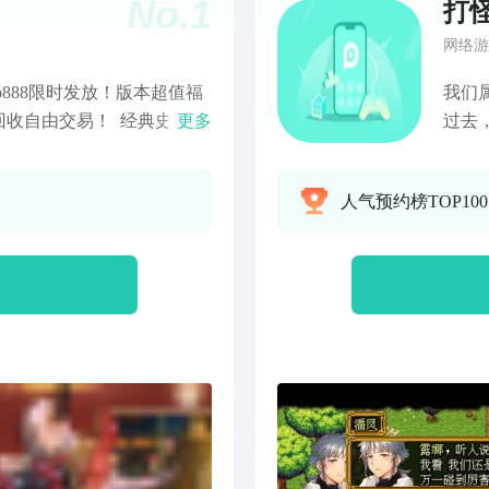
No.
1
打
网络游
vip888限时发放！版本超值福
我们
回收自由交易！ 经典史诗级
更多
过去
版本已上线，强档3D神话
你想
技术打造真实的玄幻修仙开放
人气预约榜TOP100