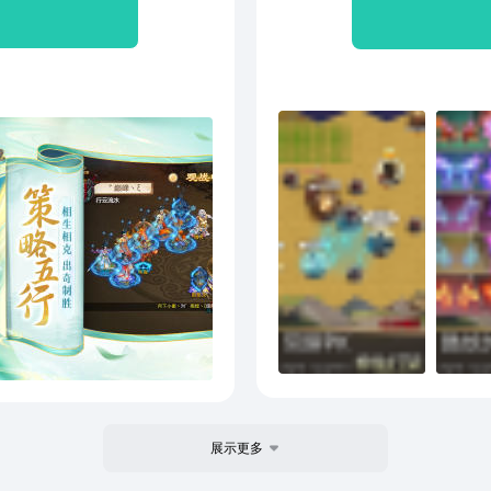
有--
种地
凡此
位下
划[1
展示更多