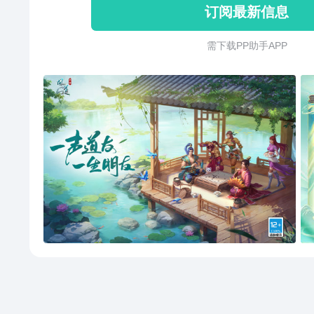
订阅最新信息
需 下 载 P P 助 手 A P P