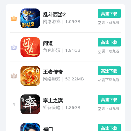
高 速 下 载
乱斗西游2
网络游戏
|
1.09GB
需下载九游
高 速 下 载
问道
角色扮演
|
1.81GB
需下载九游
高 速 下 载
王者传奇
网络游戏
|
52.22MB
需下载九游
高 速 下 载
率土之滨
4
经营策略
|
1.86GB
需下载九游
高 速 下 载
蜀门