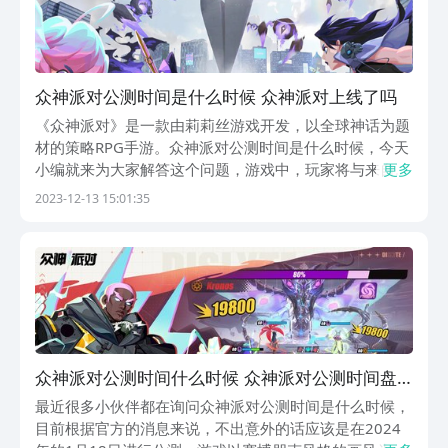
众神派对公测时间是什么时候 众神派对上线了吗
《众神派对》是一款由莉莉丝游戏开发，以全球神话为题
材的策略RPG手游。众神派对公测时间是什么时候，今天
小编就来为大家解答这个问题，游戏中，玩家将与来自不
更多
同文化和神话的众神一起，在神话朋克风格的都市世界中
2023-12-13 15:01:35
展开冒险，揭露隐藏在黑暗中的秘密，拯救即将崩溃的文
明。游戏拥有精美的画面，丰富的剧情，多样的玩法，...
众神派对公测时间什么时候 众神派对公测时间盘
点
最近很多小伙伴都在询问众神派对公测时间是什么时候，
目前根据官方的消息来说，不出意外的话应该是在2024