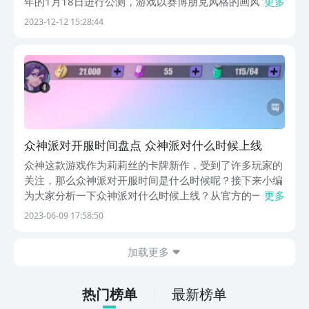
年的1月18日进行公测，游戏以赛博朋克风格的画风为
更多
主，画面精致异常，角色也十分生动形象，给大家打造了
2023-12-12 15:28:44
一个精美的魔幻世界，想要体验这个奇幻空间的美妙之处
的话，可以提前预约下载一下。【众神派对】最新版预...
众神派对开服时间盘点 众神派对什么时候上线
众神这款游戏作为莉莉丝的卡牌新作，受到了许多玩家的
关注，那么众神派对开服时间是什么时候呢？接下来小编
为大家分析一下众神派对什么时候上线？从官方的一些简
更多
介和画面可以看到，这款游戏的制作还是非常引人注目
2023-06-09 17:58:50
的，因此玩家都非常的期待。《众神派对》最新下载预约
地址》》》》》#众神派对#《《《《《国服中还没有明
加载更多
确...
热门榜单
最新榜单