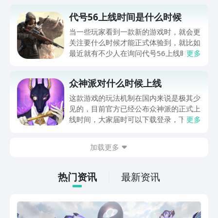
代号56上线时间是什么时候
当一些玩家看到一款新的游戏时，就会更
关注要什么时候才能正式体验到，就比如
最近就有不少人在询问代号56上线时间
更多
是什么时候，这款游戏的题材是末世画风
的，像这种类型通常都会带有较为浓厚的
众神派对什么时候上线
惊险刺激感，所以很多人都会关注对方的
动向，而这里就会为你们说明一下相关的
这款游戏的玩法机制在国内来说是极其少
内容。
见的，目前官方已经公布众神派的正式上
线时间，大家届时可以下载登录，下面小
更多
编来告诉大家众神派对什么时候上线。如
果还不知道该游戏的上线还需要多久的
加载更多
话，那么就一定要紧跟小编的步伐。本次
除了为大家带来该游戏的上线时间和奖励
介绍，大家不要忘记去九游预约游戏哦。
热门资讯
最新资讯