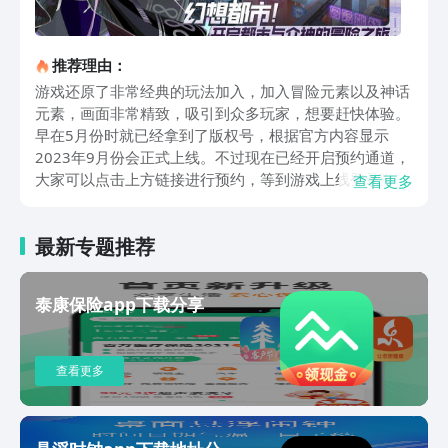
推荐理由：
游戏还原了非常经典的玩法加入，加入冒险元素以及神话
元素，画面非常精致，吸引到众多玩家，想要赶快体验。
早在5月份时就已经拿到了版权号，根据官方内容显示
2023年9月份会正式上线。不过现在已经开启预约通道，
大家可以点击上方链接进行预约，等到游戏上线登录游戏
查看更多
时可获得丰厚奖励。游戏中拥有浓郁的二次元风格，众多
英雄角色等待大家前来挖掘，每个英雄角色都有不同的招
最新专题推荐
数，丰富的玩法，简单的操作让玩家感受淋漓尽致的畅快
体验。作为一款角色扮演类手游，利用策略式战斗，帮助
大家完成各项主线任务以及副本任务。完成任务的过程
泰康保险app下载分享
中，可不断解锁全新的模式，全新的任务，让自己从中获
得成就感及快乐。游戏拥有很高自由度，玩家可在这里选
择合适自己的容，并挑战。以上这些就是关于众神派对上
查看更多
线时间是什么时候的相关介绍，上线时间已经确定为
2023年9月份。玩家可以点击上方链接进行预约，同时还
可以关注九游网站预约，预约之后可获得丰厚奖励和大礼
包。