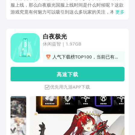
服上线，那么白夜极光国服上线时间是什么时候呢？这款
游戏究竟有何魅力可以吸引到这么多玩家的关注，本期内
更多
容就将重点给大家介绍下白夜极光公测时间，并顺带着聊
一聊这款游戏的特色，感兴趣的小伙伴不妨一起来看看
吧！
白夜极光
休闲益智
|
1.97GB
人气下载榜TOP100，当前已有
1743人订阅
高 速 下 载
优先用九游APP下载