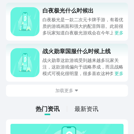
白夜极光什么时候出
白夜极光是一款二次元卡牌手游，有着优
质的游戏画面和强大的配音阵容。此前很
多玩家知道白夜极光游戏会在今年上线，
更多
但是具体白夜极光什么时候出还不知道，
小编今天今天就是来告诉白夜极光的小伙
战火勋章国服什么时候上线
伴们，游戏的上线时间的，白夜极光游戏
将会在2023年的暑期6月13号上线，正
战火勋章这款游戏受到越来越多玩家关
好是处于吃冰镇西瓜的季节。
注，这款游戏偏向于战略养成，而且战略
模式可视化很明显，很多喜欢这种类型的
更多
玩家都想知道战火勋章国服什么时候上
线？小编家来根据自己的了解，为大家把
加载更多
具体的上线时间也为大家推荐一些战火勋
章国服的游戏攻略，大家先来了解一下
吧！
热门资讯
最新资讯