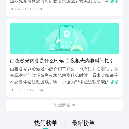
游戏究竟有何魅力可以吸引到这么多玩家的关注，本期内
更多
容就将重点给大家介绍下白夜极光公测时间，并顺带着聊
2023-06-13 15:08:16
一聊这款游戏的特色，感兴趣的小伙伴不妨一起来看看
吧！【白夜极光】最新版下载》》》》》#白夜极光
#《《...
白夜极光内测是什么时候 白夜极光内测时间指引
白夜极光这款游戏小编介绍了好久，也有过几次测试，很
多玩家都问过小编白夜极光内测什么时候，看来大家都等
不及要体验这款游戏了啊，小编为想体验这款游戏的玩家
更多
收集了最新的上线消息，如果你也想参与这款游戏的话，
2023-06-09 12:02:14
本期的介绍不要错过哦。【白夜极光】最新预约下载地
址》》》》》#白夜极光#《《《《《距离上次内测时间
加载更多
已...
热门榜单
最新榜单