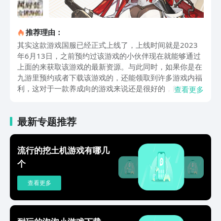
推荐理由：
其实这款游戏国服已经正式上线了，上线时间就是2023
年6月13日，之前预约过该游戏的小伙伴现在就能够通过
上面的来获取该游戏的最新资源。与此同时，如果你是在
九游里预约或者下载该游戏的，还能领取到许多游戏内福
利，这对于一款养成向的游戏来说还是很好的，能节省大
查看更多
家不少初期开荒的时间和资源投入，利用福利中给到的资
源去抽角色没准就能抽到你心仪的呢！白夜极光最初吸引
最新专题推荐
大家的就是它的画质，人物立绘质量相当高，在二游市场
属于第一档的。深入游戏了解之后，它的玩法方面也会有
许多可以挖掘的地方，利用不同属性转色来攻击或者释放
流行的挖土机游戏有哪几
技能，将消消乐和战棋相结合，非常有开创性。游戏还未
个
角色养成建立了一个非常完善的体系，一些老角色通过旧
印任务也可以得到强化，让它在新的体力中再现活力。关
查看更多
于白夜极光国服上线时间就给大家介绍到这里，游戏公测
时间是2023年6月13日，全平台上线，并且有许多伴生福
利，喜欢这款游戏的小伙伴现在入坑是最好的时机哦！点
击上方的链接下载体验吧！