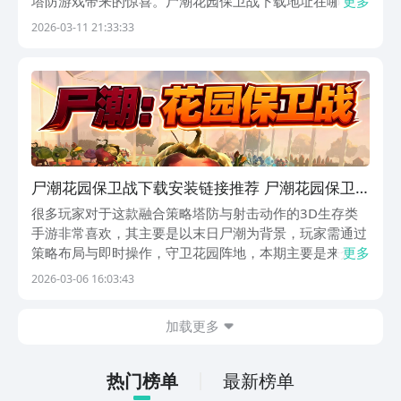
塔防游戏带来的惊喜。尸潮花园保卫战下载地址在哪？很
更多
多玩家都有这样的疑问，小伙伴们想要参与其中探索一
2026-03-11 21:33:33
番，却并不了解到底在哪里才可下载，对此小编为大家详
细介绍，我们一起看看具体的特色内容，并快速参与其...
尸潮花园保卫战下载安装链接推荐 尸潮花园保卫
战下载渠道分享
很多玩家对于这款融合策略塔防与射击动作的3D生存类
手游非常喜欢，其主要是以末日尸潮为背景，玩家需通过
策略布局与即时操作，守卫花园阵地，本期主要是来介绍
更多
尸潮花园保卫战下载，如果想要让自己快速的进入其中，
2026-03-06 16:03:43
记得一定选用九游平台来下载，其手游福利上一直都是最
为全面的，而且作为阿里巴巴灵犀互娱旗下的软件，我
加载更多
们...
热门榜单
最新榜单