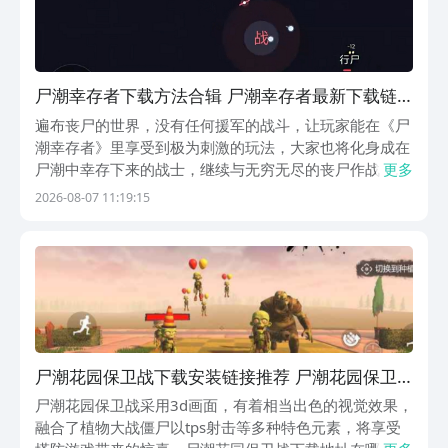
尸潮幸存者下载方法合辑 尸潮幸存者最新下载链
接
遍布丧尸的世界，没有任何援军的战斗，让玩家能在《尸
潮幸存者》里享受到极为刺激的玩法，大家也将化身成在
尸潮中幸存下来的战士，继续与无穷无尽的丧尸作战，避
更多
免自己成为它们的盘中餐。尸潮幸存者下载方法大全早已
2026-08-07 11:19:15
为玩家准备好，快来下载并进入这一残酷世界努力战斗
吧。《尸潮幸存者》最新预约下载地址》》》》》#尸潮
幸...
尸潮花园保卫战下载安装链接推荐 尸潮花园保卫
战不用钱下载链接
尸潮花园保卫战采用3d画面，有着相当出色的视觉效果，
融合了植物大战僵尸以tps射击等多种特色元素，将享受