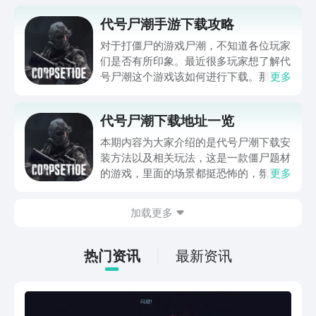
代号尸潮手游下载攻略
对于打僵尸的游戏尸潮，不知道各位玩家
们是否有所印象。最近很多玩家想了解代
号尸潮这个游戏该如何进行下载。那么今
更多
天便给大家带来了一期代号尸潮手游下载
攻略，为大家推荐一个非常不错的预约下
代号尸潮下载地址一览
载址地址，为各位玩家朋友们尽早的体验
这款游戏带来一些帮助。
本期内容为大家介绍的是代号尸潮下载安
装方法以及相关玩法，这是一款僵尸题材
的游戏，里面的场景都挺恐怖的，氛围营
更多
造的很好，完全可以让玩家沉浸在里面，
而且还可以见到很多的僵尸，听起来就很
加载更多
刺激，所以很多玩家就想问代号尸潮下载
地址在哪？想是想要快速进入游戏体验的
玩家，就跟着小编接着往下看看这款游戏
热门资讯
最新资讯
的相关内容吧。