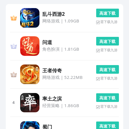
高 速 下 载
乱斗西游2
网络游戏
|
1.09GB
需下载九游
高 速 下 载
问道
角色扮演
|
1.81GB
需下载九游
高 速 下 载
王者传奇
网络游戏
|
52.22MB
需下载九游
高 速 下 载
率土之滨
4
经营策略
|
1.86GB
需下载九游
高 速 下 载
蜀门