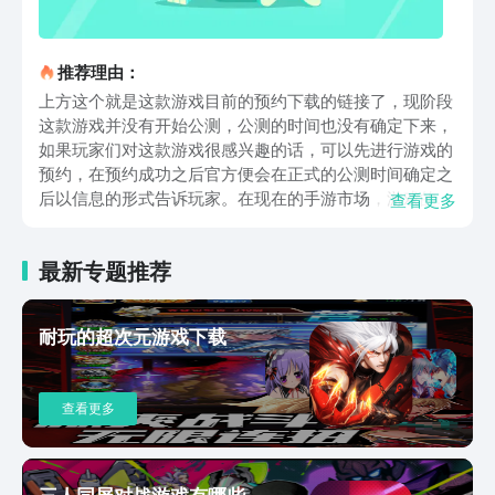
推荐理由：
上方这个就是这款游戏目前的预约下载的链接了，现阶段
这款游戏并没有开始公测，公测的时间也没有确定下来，
如果玩家们对这款游戏很感兴趣的话，可以先进行游戏的
预约，在预约成功之后官方便会在正式的公测时间确定之
后以信息的形式告诉玩家。在现在的手游市场，游戏的种
查看更多
类可以说是五花八门。但是关于ZOMBIE的游戏类型却不
是很多。而这款游戏便是属于这个类型，游戏本身的画质
最新专题推荐
比较精细，游戏的玩法也很有意思，相信大家一定会喜欢
上这款游戏。游戏里玩家们扮演的是一个幸存者，玩家需
要收集到各种生存和战斗用的资源。之后借助各类的建筑
耐玩的超次元游戏下载
以及队友来抵御敌人的来袭。游戏的整体难度不算低，玩
家们需要充分利用好各类的元素才能生存下去。游戏内的
枪械是很多的，玩家们可以根据各种枪械的枪线，手感，
查看更多
准确度来进行评测，之后选择3样最适合自己的武器，一
把主武器，一把副武器和一件近战装备。上面这些便是关
于这款游戏的下载和游戏的简单介绍。目前这款游戏测预
约是有着相当不错的奖励的，玩家们在预约成功之后看到
三人同屏对战游戏有哪些