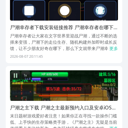
尸潮幸存者下载安装链接推荐 尸潮幸存者在哪下
载
尸潮幸存者让大家在文字世界里迎战尸潮，通过不断的选
择来变强，尸潮下的走位生存、随机构建外加即时成长反
馈，让不少朋友好奇在哪下，那么下文就带来尸潮幸存者
更多
下载地址的分享，让大家都能进入到这个满是僵尸的世界
2026-08-07 20:11:45
努力求生，想玩的可千万别错过，赶快来看一看吧。【尸
潮幸存者】最新版预约/下载》》》》》#尸潮幸存者#...
尸潮之主下载 尸潮之主最新预约入口及安卓iOS安
装指南
末日题材游戏爱好者注意！如果你正在寻找一款操作门槛
低、上手快的生存策略类手游，《尸潮之主》无疑是当前