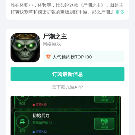
胜在体积小，体验爽，比如说这款《尸潮之主》，就是主
打爽快割草和感染扩张的竖版刷怪手游。那么尸潮之主下
更多
载地址有吗？很遗憾目前该手游还没正式上线，只是放出
了一个小的试玩demo，对它感兴趣想玩正式版，可以先
去九游app里预约。
尸潮之主
网络游戏
人气预约榜TOP100
订阅最新信息
需 下 载 九 游 A P P