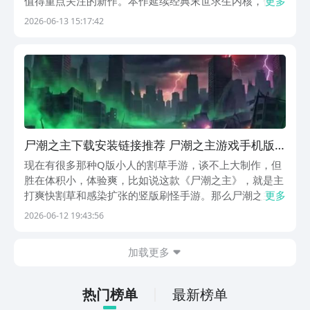
值得重点关注的新作。本作延续经典末世求生内核，但突
更多
破传统“人类对抗僵尸”框架，转而让玩家扮演丧尸阵营核
2026-06-13 15:17:42
心——僵尸之王。操作设计高度简化，新手也能在30秒内
掌握基础指令。目前游戏已开启测试阶段，尸潮之主
尸潮之主下载安装链接推荐 尸潮之主游戏手机版
在哪下​
现在有很多那种Q版小人的割草手游，谈不上大制作，但
胜在体积小，体验爽，比如说这款《尸潮之主》，就是主
打爽快割草和感染扩张的竖版刷怪手游。那么尸潮之主下
更多
载地址有吗？很遗憾目前该手游还没正式上线，只是放出
2026-06-12 19:43:56
了一个小的试玩demo，对它感兴趣想玩正式版，可以先
去九游app里预约。【尸潮之主】最新版预约/下载...
加载更多
热门榜单
最新榜单