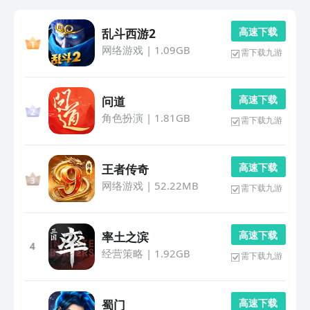
高 速 下 载
乱斗西游2
网络游戏
|
1.09GB
需下载九游
高 速 下 载
问道
角色扮演
|
1.81GB
需下载九游
高 速 下 载
王者传奇
网络游戏
|
52.22MB
需下载九游
高 速 下 载
率土之滨
4
经营策略
|
1.92GB
需下载九游
高 速 下 载
蜀门