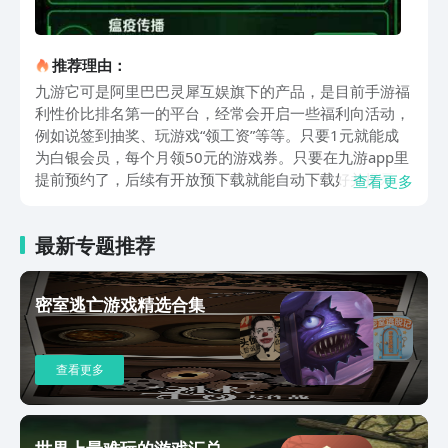
推荐理由：
九游它可是阿里巴巴灵犀互娱旗下的产品，是目前手游福
利性价比排名第一的平台，经常会开启一些福利向活动，
例如说签到抽奖、玩游戏“领工资”等等。只要1元就能成
为白银会员，每个月领50元的游戏券。只要在九游app里
提前预约了，后续有开放预下载就能自动下载好并提示安
查看更多
装，当然要注意自动下载前提得设置好“无线网络自动下
载”，如此一来就不用担心会错过了。不同于有的丧尸题
最新专题推荐
材游戏里玩家扮演救世主，在这里玩家是尸潮领袖，要带
着自己的感染大军不断地去扩张势力。从最初的丧尸狗开
始，不断感染新的目标，逐渐去组建出一个更为庞大的僵
密室逃亡游戏精选合集
尸军团。核心玩法很简单，就是控制尸潮在街道中前进，
看到目标可以去发动感染，不管是普通上班族还是快递
员，又或者是有着强大战力的特警队员，都是能成为你军
查看更多
团的一员。随着感染人数越来越多，队伍规模也是越来越
壮大。尸潮之主下载地址就给大家分享到这里，作为竖版
刷怪手游，单手就能操作移动和战斗，碎片时间也能玩，
不断成长可以显著感受到实力提升，队伍壮大的乐趣。不
世界上最难玩的游戏汇总