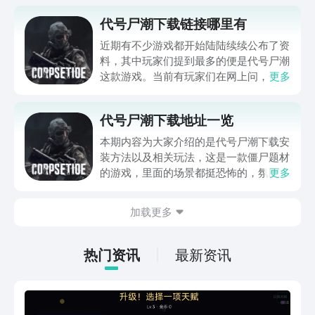
代号尸潮下载链接哪里有
近期有不少游戏都开始陆陆续续公布了资
料，其中玩家们提到最多的便是代号尸潮
这款游戏。当前有玩家们在网上问，代号
更多
尸潮下载链接哪里有？这款游戏目前已经
开始公测了吗？游戏的主要玩法又有哪
代号尸潮下载地址一览
些？对于这几个问题，就让我们一起在下
文中详解介绍一下吧。
本期内容为大家介绍的是代号尸潮下载安
装方法以及相关玩法，这是一款僵尸题材
的游戏，里面的场景都挺恐怖的，氛围营
更多
造的很好，完全可以让玩家沉浸在里面，
而且还可以见到很多的僵尸，听起来就很
加载更多
刺激，所以很多玩家就想问代号尸潮下载
地址在哪？想是想要快速进入游戏体验的
玩家，就跟着小编接着往下看看这款游戏
热门资讯
最新资讯
的相关内容吧。