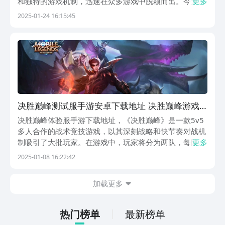
和独特的游戏机制，迅速在众多游戏中脱颖而出。今天就
更多
给大家并分享下载链接，帮助玩家轻松加入这场精彩的竞
2025-01-24 16:15:45
技盛宴。【决胜巅峰】最新预约下载地址：》》》》》#
决胜巅峰#《《《《《为了让更多的玩家能够加入《决
胜...
决胜巅峰测试服手游安卓下载地址 决胜巅峰游戏
手机版最新下载安装链接盘点
决胜巅峰体验服手游下载地址，《决胜巅峰》是一款5v5
多人合作的战术竞技游戏，以其深刻战略和快节奏对战机
制吸引了大批玩家。在游戏中，玩家将分为两队，每队5
更多
人，目标是在战斗中催毁对方基地。游戏不仅玩家的个人
2025-01-08 16:22:42
技巧，更重视团队合作和战术配合。下面就详细介绍《决
胜巅峰》的基本玩法，赶快点击下方链接预约下载吧，...
加载更多
热门榜单
最新榜单