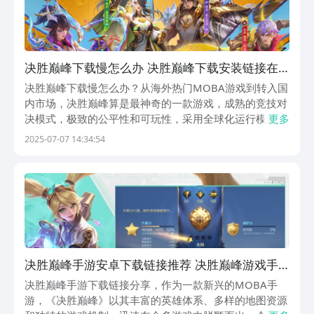
决胜巅峰下载慢怎么办 决胜巅峰下载安装链接在
哪
决胜巅峰下载慢怎么办？从海外热门MOBA游戏到转入国
内市场，决胜巅峰算是最神奇的一款游戏，成熟的竞技对
决模式，极致的公平性和可玩性，采用全球化运行模式，
更多
让这款游戏，在全球获得了非常多的拥趸，近期，这款游
2025-07-07 14:34:54
戏也正式开启了国服旅程，让国内玩家也可以拥有属于自
己的服务器了，不过很奇怪有些玩家发现游戏下载有些...
决胜巅峰手游安卓下载链接推荐 决胜巅峰游戏手
机版最新下载安装链接
决胜巅峰手游下载链接分享，作为一款新兴的MOBA手
游，《决胜巅峰》以其丰富的英雄体系、多样的地图资源