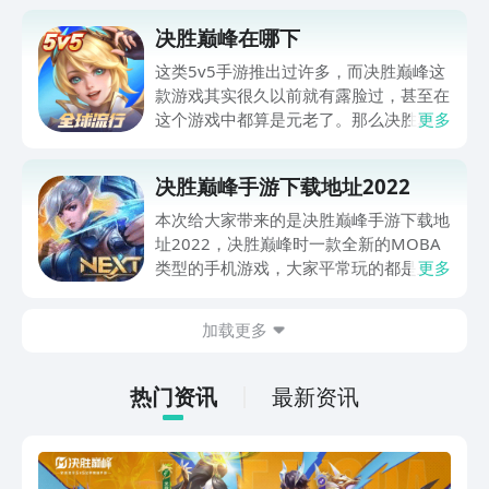
决胜巅峰在哪下
这类5v5手游推出过许多，而决胜巅峰这
款游戏其实很久以前就有露脸过，甚至在
这个游戏中都算是元老了。那么决胜巅峰
更多
在哪下呢？游戏前段时间有短暂上线过，
但随后就下线了，因此很多人现在都在寻
决胜巅峰手游下载地址2022
找这个游戏的安装包，这里便给大家分享
决胜巅峰手游预约地址。
本次给大家带来的是决胜巅峰手游下载地
址2022，决胜巅峰时一款全新的MOBA
类型的手机游戏，大家平常玩的都是王者
更多
荣耀、英雄联盟手游吧，这款游戏是不同
于前面两款的游戏了，这款游戏能够带给
加载更多
玩家不一样的MOBA体验，感兴趣的小伙
伴可以来看看。
热门资讯
最新资讯