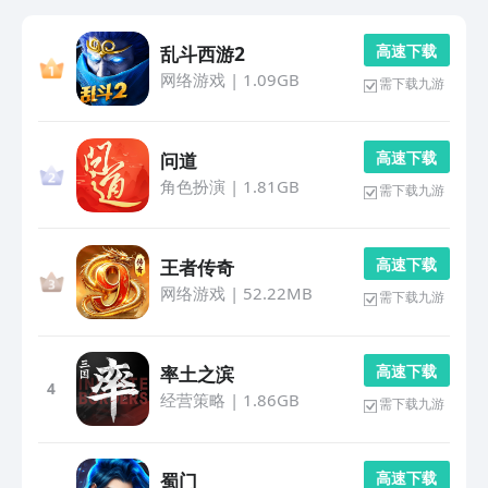
高 速 下 载
乱斗西游2
网络游戏
|
1.09GB
需下载九游
高 速 下 载
问道
角色扮演
|
1.81GB
需下载九游
高 速 下 载
王者传奇
网络游戏
|
52.22MB
需下载九游
高 速 下 载
率土之滨
4
经营策略
|
1.86GB
需下载九游
高 速 下 载
蜀门