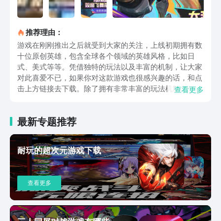
推荐理由：
游戏在刚刚推出之后就受到大家的关注，上线初期拥有数
十位原创英雄，包含全球各个领域的英雄风格，比如日
式、美式等等。凭借独特的玩法以及丰富的机制，让大家
对此喜爱不已，如果你对这款游戏也很感兴趣的话，和点
击上方链接去下载。除了拥有非常丰富的玩法机制之外，
查看更多
还有独特的画面，画质渲染技术值得点赞，无论是其中的
人物模型还是画面层次，都属于顶尖水平。就连地图场景
最新专题推荐
以及英雄的特效各方面做得特别精致，明暗阴影处理的也
极其到位。游戏中的应远富有激情，每次对决时都有激情
高昂的音乐，让整个游戏氛围变得非常紧张，为大家带来
耐玩的超次元游戏下载
独特的魅力。以上这些就是关于决胜巅峰手游下载地址在
哪的相关介绍，大家看到这些之后有所了解了吧，该游戏
受到很多小伙伴的关注，因此在开通预约通道之后，仅仅
查看更多
三天的时间就拥有超高的预约量，多玩家都期待不已。