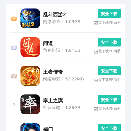
安 全 下 载
乱斗西游2
网络游戏
|
1.09GB
需下载PP助手
安 全 下 载
问道
角色扮演
|
1.81GB
需下载PP助手
安 全 下 载
王者传奇
网络游戏
|
52.22MB
需下载PP助手
安 全 下 载
率土之滨
4
经营策略
|
1.86GB
需下载PP助手
安 全 下 载
蜀门