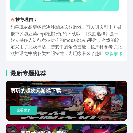
推荐理由：
如果玩家想要畅玩决胜巅峰这款游戏，可以进入到上方链
接中的豌豆荚app内进行预约下载哦~《决胜巅峰》是一
款支持多人进行竞技对抗的moba类5V5手游，游戏的设
定采用了北欧神话，游戏中的角色技能，也严格参考了北
欧神话之中的各类神明特性，为玩家带来了趣味性十足的
查看更多
竞技角逐。游戏的获胜特性要求玩家以最快的速度推翻敌
人的水晶塔以及防御塔，倘若玩家在二十分钟之内并未和
最新专题推荐
敌人有任何的战斗结果，游戏中的兵线强度则会被增加，
防御塔的血量会逐渐降低。游戏中的角色定位总共有四
个，它们分别是法师、射手、战士、坦克，这几类角色都
耐玩的超次元游戏下载
有不同的线路定位，玩家需要对角色进行合理的路线划
分，部分并不适用于线上的角色，可以派遣进入野区，作
为游走型英雄对其他的队友进行支援。游戏内也有符文系
查看更多
统的设定，玩家需要完成赛局任务，从而来获得符文点
数，当玩家的符文点数达到最高时，基础攻击数值也会随
之提升，建议前期的新手玩家，率先提升自己的符文等
级，随后再将自己的英雄池扩大，从而增加自己更多的战