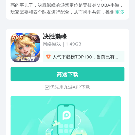
惑的事儿了，决胜巅峰的游戏定位是竞技类MOBA手游，
玩家需要和四个队友进行配合，从而携手共进，推倒敌人
更多
的防御塔和水晶塔，本期小编就给大家带来了决战巅峰的
下载攻略供大家参考，希望这一次的内容可以帮到大家。
决胜巅峰
网络游戏
|
1.49GB
人气下载榜TOP100，当前已有
4707人订阅
高 速 下 载
优先用九游APP下载