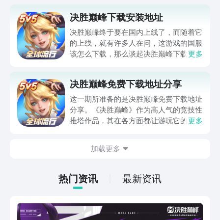
决胜巅峰下载安装地址
决胜巅峰终于要在国内上线了，而随着它
的上线，就有许多人在问，这游戏的国服
该怎么下载，那么谈起决胜巅峰下载安装
更多
的问题，下文中就会帮大家解决这问题，
带来下载地址分享，只需要跟着下面介绍
决胜巅峰免费下载地址分享
的去做，那大家就可以下载玩上这游戏
了。
这一期所准备的是决胜巅峰免费下载地址
分享。《决胜巅峰》作为高人气的竞技性
推塔作品，其在各方面都让游玩它的人得
更多
到很优质的正向反馈，并在享受竞技的同
时泄掉身上的压力，将不良的情绪尽数通
加载更多
过游戏释放出来。相关的下载地址入口已
经在下面放出来了，一起来预约它吧。
热门资讯
最新资讯