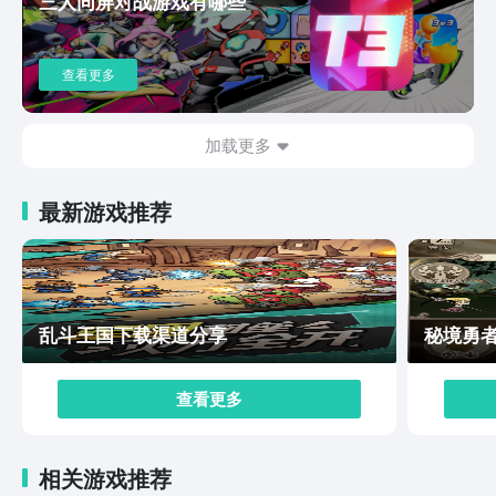
三人同屏对战游戏有哪些
斗选择机会。以上内容就是本次小编给大家带来的下载决
胜巅峰操作攻略的全部咯，在游戏当中，玩家不只需要关
注兵线的推进以及个野怪的刷新时间，更需要在小地图上
查看更多
时刻的关注队友的情况，保证支援及时，希望看完本期内
容的小伙伴们，可以直接进入到游戏内体验一下哦。
加载更多
最新游戏推荐
乱斗王国下载渠道分享
秘境勇
查看更多
相关游戏推荐