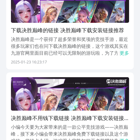
下载决胜巅峰的链接 决胜巅峰下载安装链接推荐
决胜巅峰是一个获得了超多荣誉和奖项的竞技手游，最近
很多玩家们也在问下载决胜巅峰的链接，这个游戏其实在
九游官网里面目前已经可以无限制的游玩啦，为了方便大
更多
家下载游玩，小编把下载决胜巅峰的链接给大家挑出来
2025-01-23 16:23:17
了，并且一块给大家介绍一下决胜巅峰怎么玩、怎么样才
好玩，感兴趣的玩家朋友们就接着往下了解一下吧。《决
胜...
决胜巅峰不用钱下载链接 决胜巅峰下载安装链接
推荐
小编今天要为大家带来的是一款公平竞技游戏——决胜巅
峰，接下来小编会带来决胜巅峰免费下载链接以及这个游