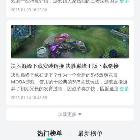
戏的一些特点介绍，游戏跟大家熟知的王者荣耀的竞技玩
更多
法是同一类型，但是这款游戏又有其他游戏没法比拟的优
2025-01-23 16:23:06
点，接下来小编会为大家进行逐一的优点介绍，感兴趣的
玩家们就一起看看关于决胜巅峰免费下载的全部内容
吧。...
决胜巅峰下载安装链接 决胜巅峰正版下载链接
决胜巅峰下载在哪下？作为一个全新的5V5激爽竞技
MOBA游戏，使用的十经典的5V5竞技玩法，游戏直接摒
弃了初期冗长的发育过程，团战节奏加快，匹配速度快，
更多
让大家随时随地可展开紧张刺激的竞技战斗，对该类型游
2025-01-14 18:48:38
戏有兴趣的朋友，不如直接点击下方链接，下载来感受一
下吧。【决胜巅峰】最新版预约/下载》》》》》#决...
加载更多
热门榜单
最新榜单