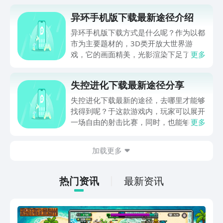
异环手机版下载最新途径介绍
异环手机版下载方式是什么呢？作为以都
市为主要题材的，3D类开放大世界游
戏，它的画面精美，光影渲染下足了功
更多
夫，可以说一经宣发，就被诸多小伙伴们
期待，本期小编专门给大家整理出来了，
失控进化下载最新途径分享
当前异环这款游戏的手机版本下载途径，
希望此次的爆料内容，可以帮助到猎人玩
失控进化下载最新的途径，去哪里才能够
家们哦。
找得到呢？于这款游戏内，玩家可以展开
一场自由的射击比赛，同时，也能够通过
更多
自己的生存经验，来搭建独属于家园的庇
护所，下面小编会针对失控进化的下载途
加载更多
径进行分享，希望这期爆料细节，能够帮
到诸位玩家哦~
热门资讯
最新资讯