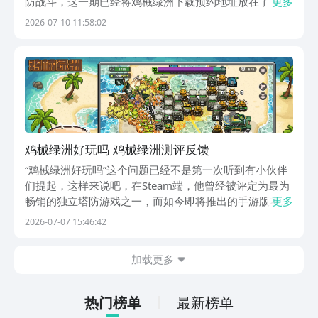
防战斗，这一期已经将鸡械绿洲下载预约地址放在了下
更多
方，大家直接点击豌豆荚上即可轻松领到免费的预约下载
2026-07-10 11:58:02
名额，你可以巧妙build出多种战斗模式，满足每一位玩
家对于深度策略的追求，在接下来的文章当中，小...
鸡械绿洲好玩吗 鸡械绿洲测评反馈
“鸡械绿洲好玩吗”这个问题已经不是第一次听到有小伙伴
们提起，这样来说吧，在Steam端，他曾经被评定为最为
畅销的独立塔防游戏之一，而如今即将推出的手游版本，
更多
也让不少“老吃家”们“闻着味儿”就找来了，虽然移动版本
2026-07-07 15:46:42
未正式上线，但已经开通了预约渠道，小编也将最新的预
约下载链接粘在了下方，大家可以直接点击，...
加载更多
热门榜单
最新榜单