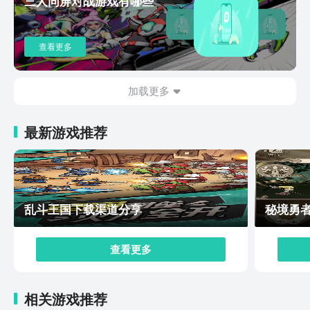
三人同屏对战游戏有哪些
熊猫可以和竹林一起战斗，输出倍率可以暴涨，而蚁后在
升级强化之后，可以直接召唤出诸多工蚁进行战斗，阿尔
法狗可以通过召唤小狗，来叠加战斗力，从而快速的突破
查看更多
敌人防线，同时游戏内各种组合，也可以产生诸多有趣的
化学反应。为了避免重复的玩法模式，游戏支持双人联
机，同时玩家可以和好友一起自由搭建，一同打败僵尸。
加载更多
上面这些内容的介绍就是小编本期给大家带来的，鸡械绿
洲手机版下载最新链接分享的全部了，玩家们在游戏内可
最新游戏推荐
以尝试不同类型的战斗鸡和动物伙伴，在地图模式内，玩
家可以通过释放不同的技能来达到战斗效果，希望看完这
一期内容的玩家们可以进到游戏内实际体验一下哟~
乱斗王国下载渠道分享
秘境勇
查看更多
相关游戏推荐