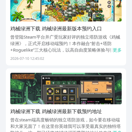
鸡械绿洲下载 鸡械绿洲最新版本预约入口
曾登陆Steam平台并广受玩家好评的独立塔防游戏《鸡械
绿洲》，正式开启移动端预约！本作融合“射击+塔防
+Roguelike”三大核心玩法，以高自由度策略体验与强随
更多
机性构筑系统脱颖而出。游戏现已开放预约通道，玩家可
2026-07-10 12:45:02
前往主流应用商店提前登记，锁定首发下载资格。《鸡械
绿洲》最新预约下载地址》》》》》#鸡械
鸡械绿洲下载 鸡械绿洲最新下载预约地址
曾在steam端高度畅销的独立塔防游戏，如今要在移动端
和大家见面了！在这里你英雄我可以享受最真实的独特塔