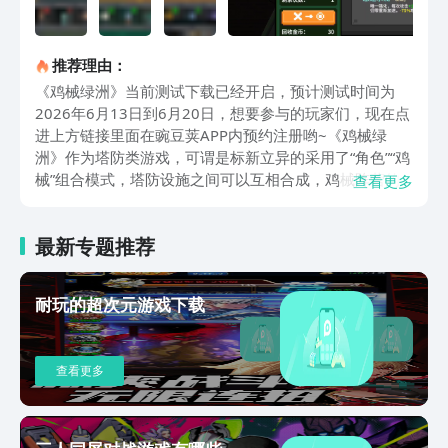
推荐理由：
《鸡械绿洲》当前测试下载已经开启，预计测试时间为
2026年6月13日到6月20日，想要参与的玩家们，现在点
进上方链接里面在豌豆荚APP内预约注册哟~《鸡械绿
洲》作为塔防类游戏，可谓是标新立异的采用了“角色”“鸡
械”组合模式，塔防设施之间可以互相合成，鸡械阵营的
查看更多
变化也可以带来塔防组合的变化。同时，游戏rougelike
的玩法，也为每一次的挑战增加了随机化体验，玩家可以
最新专题推荐
进入到沙漠之中，也可能在海洋、沼泽内战斗，各类战斗
地形的机制都有所不同，同时每次战斗会出现的怪物完全
随机，这就要求玩家有着即时策略能力。在游戏内玩家可
耐玩的超次元游戏下载
以选择多种不同类型的流派来挑战关卡，例如玩家可以使
用的超级强化，让鸡械获得攻击buff的提升，从而保证能
够一枪贯穿boss，同时游戏的高自由度规划，也保证了玩
查看更多
家能够因地制宜的进行防线的搭建。游戏战斗中，玩家可
能会遭遇到战斗、随机事件以及强化时间，同时玩家也可
以进入到关卡商店内，通过购买道具的方式来增加通关的
可能性。鸡械之间的连携效果也是游戏的一大亮点，例如