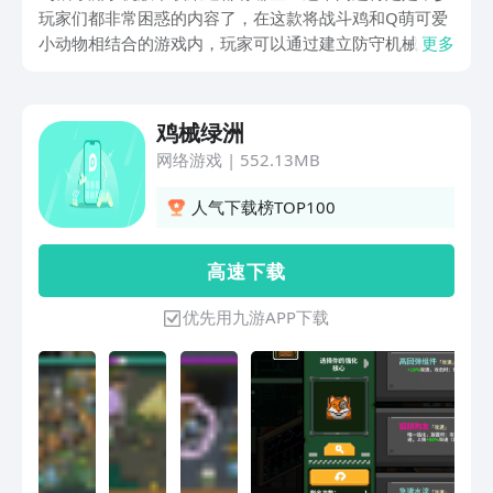
玩家们都非常困惑的内容了，在这款将战斗鸡和Q萌可爱
小动物相结合的游戏内，玩家可以通过建立防守机械，来
更多
捕猎植物敌人，帮助基地车辆返航，小编这一期就给大家
带来了这款游戏的下载渠道分享，希望这一期内容可以帮
到诸位哟~
鸡械绿洲
网络游戏
|
552.13MB
人气下载榜TOP100
高 速 下 载
优先用九游APP下载