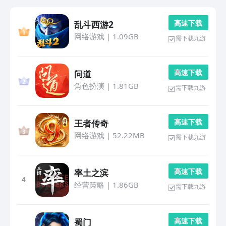
高 速 下 载
乱斗西游2
网络游戏
|
1.09GB
需下载九游
高 速 下 载
问道
角色扮演
|
1.81GB
需下载九游
高 速 下 载
王者传奇
网络游戏
|
52.22MB
需下载九游
高 速 下 载
率土之滨
4
经营策略
|
1.86GB
需下载九游
高 速 下 载
蜀门