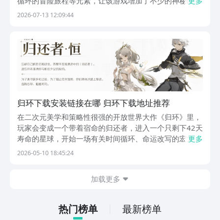
循环的冒险旅程等元素，让该游戏增加了不少的神秘性。
更多
下面就把归环下载安装地址分享给大家，对该作品感兴趣
2026-07-13 12:09:44
的朋友们可以通过小编提供的地址来下载预约该作品。
《归环》最新下载预约地址：》》》》》#归环#《《《...
归环下载安装链接在哪 归环下载地址推荐
在二次元美学和策略性很强的开放世界大作《归环》里，
玩家会变成一个带着宿命的归还者，进入一个只剩下42天
寿命的星球，开始一场有关时间循环、命运改写的宏大冒
更多
险。以下就是归环下载地址在哪，在不断重置的世界里，
2026-05-10 18:45:24
每次轮回开始时的选择都会对之后的剧情走向和战斗体验
造成蝴蝶效应般的改变。为了使各位在充分体验本款带...
加载更多
热门榜单
最新榜单