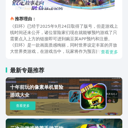
推荐理由：
《归环》已经于2025年9月24日取得了版号，但是游戏上
线时间还未公开，诸位冒险家们现在就能够预约游戏了只
需要点入上方的链接即可进到豌豆荚APP预约和注册。
《归环》是一款画面质感绚丽，同时世界设定丰富的开放
大世界类游戏，在游戏当中，玩家将作为预言的“归还
查看更多
者”，收到神秘人形使灵的邀请，与其缔结契约，同时，
玩家和人形使灵共享时间权能。由于在游戏的世界观内，
最新专题推荐
星球的未来仅剩下42天，如若在42天没有结束死亡的循
环，玩家将一次又一次，带领着诸多伙伴踏上命运的终
点，为了重塑所有的结果，玩家必须踏上旅途，寻找威胁
十年前玩的像素单机冒险
星球生存的致命因子。游戏内置大量角色可供玩家进行选
游戏大全
择，玩家不仅可以使用古老的颂灵术唤醒各类使灵，以生
命为代价缔结伙伴，同时，也可以在主线剧情当中，寻找
查看更多
曾经遗失的伙伴。游戏内的各类使灵，都有独特的战斗技
能效果，他们可以使用近战攻击，强攻敌人，也有幸运加
持的伙伴单位，可以加速时间流动，不断追击敌人，同
时，游戏也内置了治疗师，及游戏当中的灵愈者，在每一
二次元游戏推荐手游开放