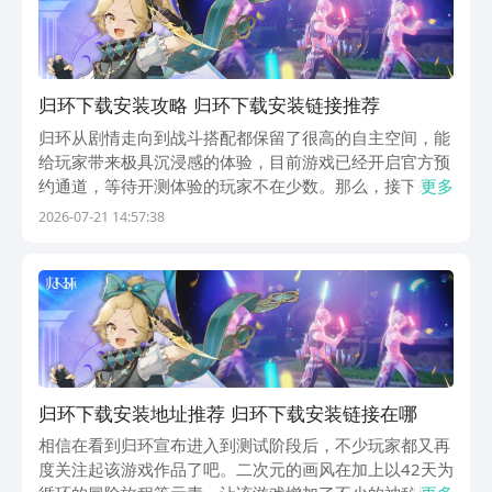
归环下载安装攻略 归环下载安装链接推荐
归环从剧情走向到战斗搭配都保留了很高的自主空间，能
给玩家带来极具沉浸感的体验，目前游戏已经开启官方预
约通道，等待开测体验的玩家不在少数。那么，接下来为
更多
大家分享归环下载安装教程，如果体验，可以前往九游平
2026-07-21 14:57:38
台进行下载，该平台是目前手游福利最多的平台，属于阿
里巴巴灵犀互娱旗下产品，大平台有保障。目前签到就
能...
归环下载安装地址推荐 归环下载安装链接在哪
相信在看到归环宣布进入到测试阶段后，不少玩家都又再
度关注起该游戏作品了吧。二次元的画风在加上以42天为