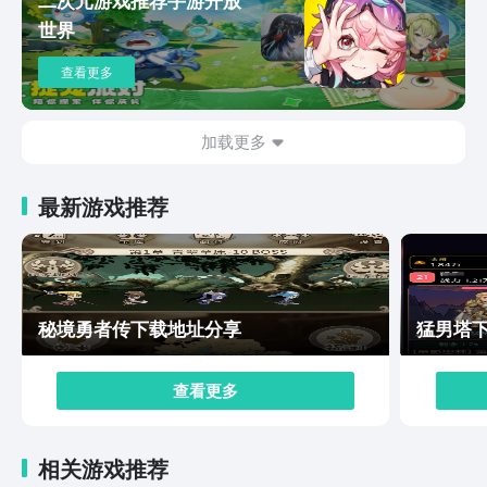
次的归还战斗当中，玩家都可以给队列内，所有的伙伴增
世界
加经验数值。游戏整体战斗内容较为复杂，固然在面对不
同敌人时，玩家的编队也需要做出应急处理。游戏大世界
查看更多
的探索玩法，也是趣味性十足的，由于故事设定来源于星
球毁灭，以及时间倒叙，固然有大量时间的痕迹，会出现
在大世界之中，玩家需要寻找这些痕迹，从而获取探索
加载更多
度，以及基础游戏奖励。上面这些内容的介绍就是本次小
编给大家专门带来的，归环下载最新途径的全部内容了，
最新游戏推荐
游戏的主线剧情内容采用了碎片化的展示，玩家在大世界
探索期间，只有将所有的时间碎片完整收集，才能够真实
地了解到，曾经这片星球上发生的故事，希望看完这次内
容的小伙伴们，能够进入到游戏内体验一下哟~
秘境勇者传下载地址分享
猛男塔
查看更多
相关游戏推荐