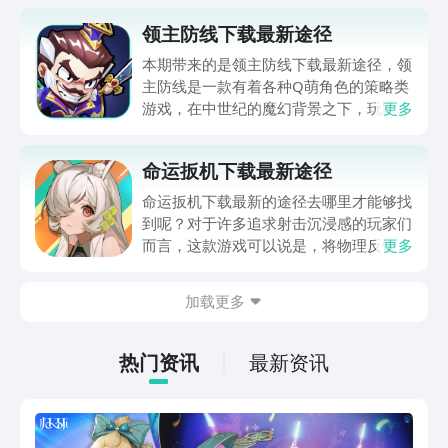
领主防线下载最新途径
本期带来的是领主防线下载最新途径，领
主防线是一款有着各种Q萌角色的策略类
游戏，在中世纪的魔幻背景之下，玩家可
更多
以在这款游戏中与其他玩家进行各种策略
战，不论是士兵的搭配，还是传奇生物的
命运扳机下载最新途径
加入，都让这款游戏充满了魔幻般的色
彩，游戏为了让玩家在游戏中不会感到枯
命运扳机下载最新的途径去哪里才能够找
燥乏味，添加了多种不同的玩法，喜欢这
到呢？对于许多追求射击沉浸感的玩家们
类游戏的朋友，可以接着看看下面的内
而言，这款游戏可以说是，将物理反馈以
更多
容。
及射击体验制作到了极致，本次小编就给
大家专门的介绍一下，命运扳机这款游戏
加载更多
最新的下载途径，希望本次的介绍内容，
可以帮到诸位哦~
热门资讯
最新资讯