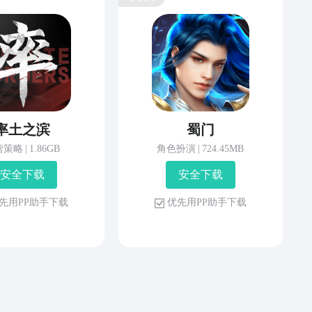
率土之滨
蜀门
营策略
|
1.86GB
角色扮演
|
724.45MB
安 全 下 载
安 全 下 载
先 用 P P 助 手 下 载
优 先 用 P P 助 手 下 载