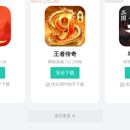
王者传奇
81GB
网络游戏
|
52.22MB
经
安 全 下 载
 手 下 载
优 先 用 P P 助 手 下 载
优 
展开更多