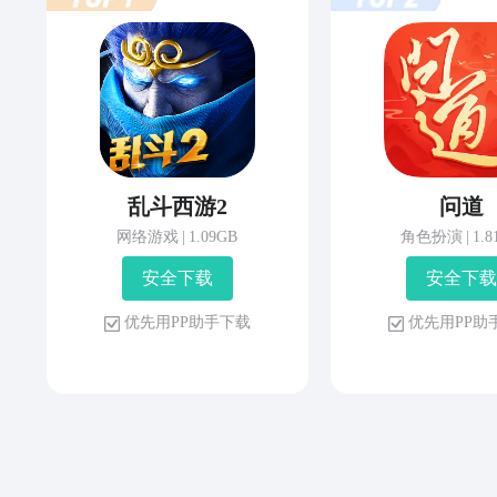
乱斗西游2
问道
网络游戏
|
1.09GB
角色扮演
|
1.
安 全 下 载
安 全 下 载
优 先 用 P P 助 手 下 载
优 先 用 P P 助