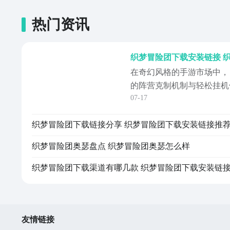
热门资讯
在奇幻风格的手游市场中，
的阵营克制机制与轻松挂机
07-17
注。本作已于2026年7月
开放下载。对于向往异世界
织梦冒险团下载链接分享 织梦冒险团下载安装链接推
玩家而言，这款游戏提供了
双重体验。《织梦冒险团》
织梦冒险团奥瑟盘点 织梦冒险团奥瑟怎么样
梦冒
织梦冒险团下载渠道有哪几款 织梦冒险团下载安装链
友情链接