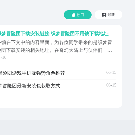
热门
最新
织梦冒险团下载安装链接 织梦冒险团不用钱下载地址
小编在下文中的内容里面，为各位同学带来的是织梦冒
险团下载安装的相关地址。在奇幻大陆上与伙伴们一起
7-16
冒险，是很多玩家理想中的生活，虽然说这样的梦想在
现实生活中无法实现，但织梦冒险团这款游戏可以满足
06-15
冒险团游戏手机版强势角色推荐
你这样的幻想，因此在最近它的关注度还是比较高的，
不少同学都想知道免费的下载安装地址，究竟在哪里能
06-15
梦冒险团最新安装包获取方式
找到？那么...