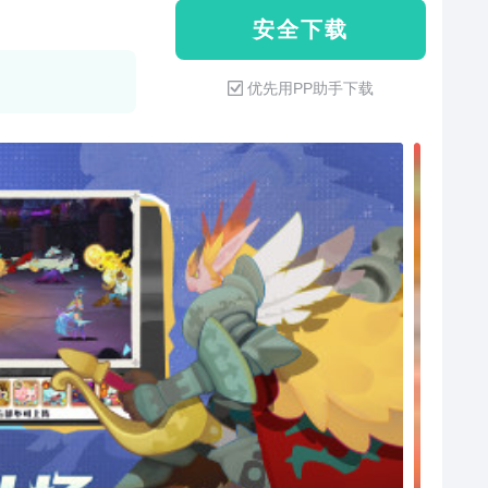
安 全 下 载
优先用PP助手下载