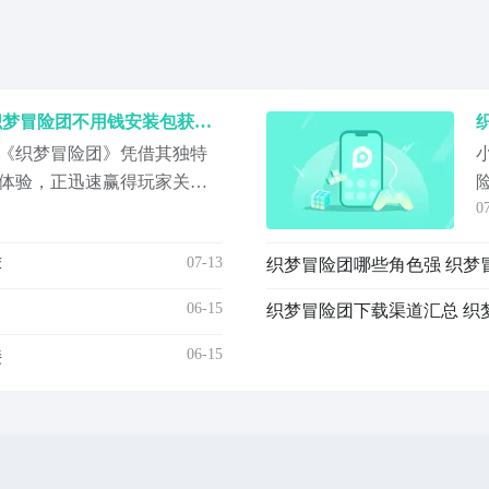
织梦冒险团下载安装链接 织梦冒险团不用钱安装包获取方式
《织梦冒险团》凭借其独特
体验，正迅速赢得玩家关
0
10日正式开服，目前面向全平台
冒险、渴望组建专属团队的
07-13
荐
织梦冒险团哪些角色强 织梦
沉浸式剧情与低门槛操作的
最新下载地址》》》》》#织
06-15
织梦冒险团下载渠道汇总 织
够
06-15
接