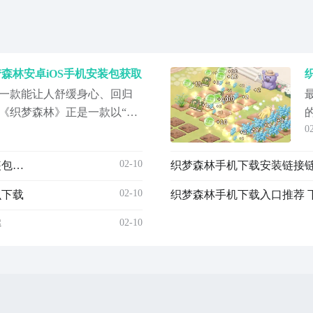
森林安卓iOS手机安装包获取
一款能让人舒缓身心、回归
《织梦森林》正是一款以“慢
0
园模拟经营手游，它为玩家构
包裹的幻想世界。无需紧张
02-10
织梦森林安卓手机版下载 织梦森林游戏手机版最新安装包获取方式
只需轻点屏幕，即可踏入这
自己的土地上开启一段诗意
02-10
么下载
织梦森林手机下载入口推荐 
02-10
解