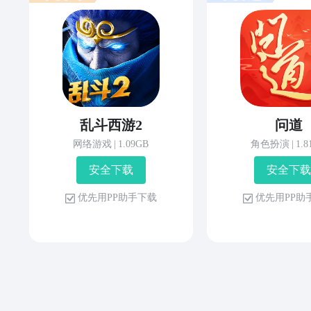
乱斗西游2
问道
网络游戏
|
1.09GB
角色扮演
|
1.
安 全 下 载
安 全 下 载
优 先 用 P P 助 手 下 载
优 先 用 P P 助