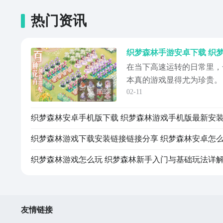
热门资讯
织梦森林手游安卓下载 织梦
在当下高速运转的日常里，
本真的游戏显得尤为珍贵。
02-11
节奏治愈”为核心理念的田
建了一个被自然与魔法温柔
对抗，不必追赶版本更新，
片静谧葱郁的森林，在属于
织梦森林游戏下载安装链接链接分享 织梦森林安卓怎
栖居之旅
织梦森林游戏怎么玩 织梦森林新手入门与基础玩法详
友情链接