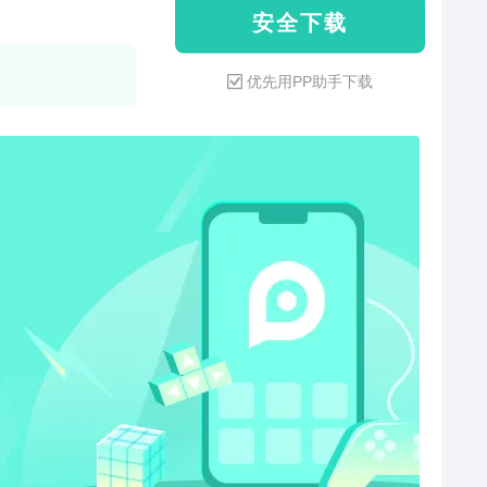
安 全 下 载
优先用PP助手下载