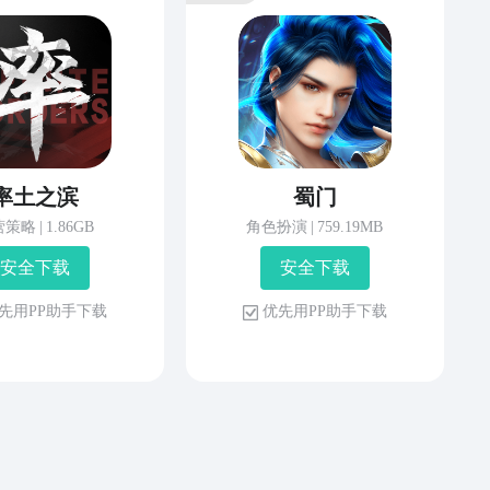
率土之滨
蜀门
营策略
|
1.86GB
角色扮演
|
759.19MB
安 全 下 载
安 全 下 载
先 用 P P 助 手 下 载
优 先 用 P P 助 手 下 载