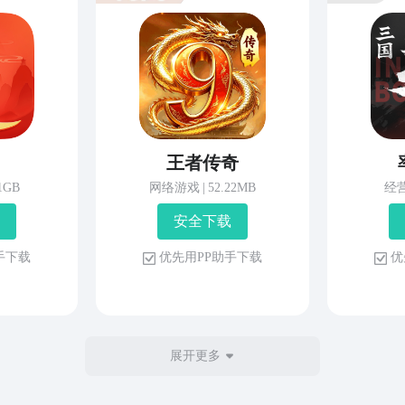
王者传奇
81GB
网络游戏
|
52.22MB
经
安 全 下 载
 手 下 载
优 先 用 P P 助 手 下 载
优 
展开更多