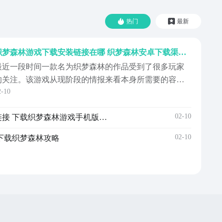
热门
最新
织梦森林游戏下载安装链接在哪 织梦森林安卓下载渠道推荐
最近一段时间一款名为织梦森林的作品受到了很多玩家
的关注。该游戏从现阶段的情报来看本身所需要的容量
2-10
大小和需要的配置都不算高。但是画面十分的可爱，玩
法上手也较为简单。织梦森林游戏下载地址在哪？不少
02-10
织梦森林手机下载安装链接链接 下载织梦森林游戏手机版版地址
玩家在了解之后都对这游戏有了很大的兴趣，但却不清
楚下载地址在哪。【织梦森林】最新版预约/下
02-10
下载织梦森林攻略
载》》》》》#织梦...