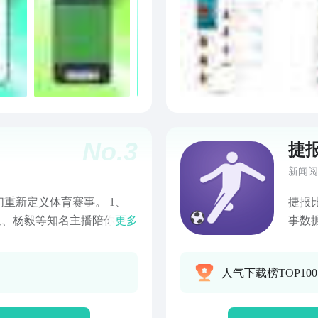
语、粤语多语解说 原版节目
习实
400 890 1300 官方客
等。
体育VIP 客服邮箱：
进行
时间：每日9:30-22:00及每轮比赛
（圈
m 电话：01065959948；8077
大家
佳航
年剧
受J
No.
3
捷
日常
题？
新闻阅
区，
重新定义体育赛事。 1、
捷报
观的
麦迪、杨毅等知名主播陪你一起
更多
事数
百态
【无畏距离，随时战】 鹅赛
赛资
时间
面的比拼体育项目，通过物
分】
个段
人气下载榜TOP10
启鹅赛场模式，便可以随时
推送
刀、
跨地域竞技，看谁才是真正
甲、法
事，
海量高清赛事，24小时直播】
有A
者荣