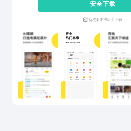
安 全 下 载
热门赛事，NBA篮球、各国足球
网球、斯诺克、健身等50多种运动
优先用PP助手下载
播和视频！ 4、【看比赛玩游戏
赛是一个人的事； 现在，有风趣
特色主播给你解说赛事，是目前超
【NBA头条，7X24小时资讯】
道， 全球体育资讯、高品质原创
态 。 想看NBA直播、台球直播
http://live.qq.com/