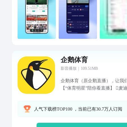
畅无卡顿 多路信号，普通话、英
全媒体独播，高清直播画面 客服电话：
服微信公众号：爱奇艺体育/爱奇艺
kefu@shinaisports.com 客服
时间段 广告：ad@shinaisports.co
商务：bd@shinaisports.com
企鹅体育
影音播放
|
109.51MB
企鹅体育（原企鹅直播），让我们
【“体育明星”陪你看直播】 
看球赛，实时互动零距离！ 2、
场上线，让用户可以在线上面对
人气下载榜TOP100 ，当前已有30.7万人订阅
联网及技术算法的升级，只要开
找寻全国对手来一次”面对面”的
的运动达人，不服来战！ 3、【