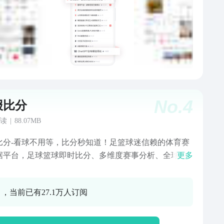
战经验，给心仪的球员来打分，交流正品低价运动装备
还能近距离与库里、阿德托昆博、林书豪、武磊等球星
互动。-[与偶像近距离互动]在虎扑，经常有各领域
、NBA、CBA、游戏主播等等）的艺人&大神会前来与
分享生活点滴。章若楠、宋欣冉、吴克群、徐冬冬、李
、成果、黄渤、张天爱、景甜、陈钰琪、李一桐、庆余
组、库里、林书豪、郭艾伦，数百明星艺人都在虎扑接
Rs的拷问！在虎扑表达不一样的那一面。想要知道他们的
No.
4
报比分
生活，和自己的偶像亲密接触，提出台前幕后的花絮问
「终于轮到我了」满足你的愿望！-[个性化兴趣亮回复社
读
|
88.07MB
共享人生经验，让你成长]在「体育版块」，获取真实客
比分-看球不用等，比分秒知道！足篮球迷信赖的体育赛
新闻资讯，和你的主队一起战斗；在「步行街」观世间
据平台，足球篮球即时比分、多维度赛事分析、全球联
更多
，听肺腑之言，体验精彩的人生，极容易上瘾，请控制
料库，一站式满足你的看球需求！【为什么选择捷报比
；最精彩的还是「亮回复」，打开虎扑亮评区，还你一
实时比分·毫秒推送足球篮球即时比分动画直播，进球秒
子世界，大神网友机智神评论，抖机灵、恶搞梗、神补
0 ，当前已有27.1万人订阅
，数据零延迟！全球赛事·全覆盖英超、西甲、德甲、意
人生经验，好玩有用回复刷到停不下来！- [感受电竞赛
甲、欧冠、亚冠、中超、NBA、CBA...大小联赛全都
学操作攻略]虎扑的足迹遍布电竞圈的每个角落。作为王
I模型·精准分析基本面、走势、伤停、赛前情报多维度分
耀、绝地求生等多个项目的赛事官方合作伙伴，是一个