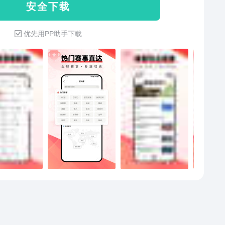
安 全 下 载
大数据模型助力精准判断24H资讯·滚动报道全天候体育
的电竞社区。在这里你可以获取大量的一手游戏资讯，
速递，转会动态、赛前情报、赛后复盘、伤病公告，第
万游戏迷共享自己的竞技态度和游戏人生！在这里，你
优先用PP助手下载
间推送，让你随时掌握足坛篮坛大事资料齐全·查得到各
与众多玩家们讨论游戏心得、分享比赛见解，更有职业
积分榜、历史交锋、球员数据、球队战绩，想查的这里
、主播、天梯大神常驻做客，与大家真诚交流，手把手
关注推送·不错过关注心仪球队/赛事，实时推送比分变
玩转游戏。
红黄牌、进球瞬间【覆盖赛事】五大联赛：英超、西
德甲、意甲、法甲欧洲赛事：欧洲杯、欧冠、欧罗巴、
、德乙、西乙亚洲赛事：亚冠、亚洲杯、中超、日职、
澳超篮球赛事：NBA、WNBA、CBA、 EuroLeague如
PP过程中遇到任何问题，可打开捷报体育APP--我的--
建议，留下你珍贵的意见。