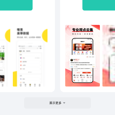
赛事、NFL、拳击、排球、
析，
热闹
项目16000多场热门赛事直
新闻
与百
，好看又好玩】 过去，看球
一时
可以
专业的主播、幽默的妹子等
联赛
战队
好玩的体育直播。 5、
都有
教你
 及时，专业，有深度的赛事报
化、
内容、原汁原味球星生活动
甲、
、足球直播尽在企鹅 官网：
英冠
韩职、
使用A
反馈
展示更多