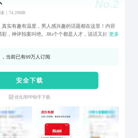
No.
2
扑
读
|
74.29MB
，真实有趣有温度，男人感兴趣的话题都在这里！内容
精彩，神评拍案叫绝。JRs个个都是人才，说话又好听，
更多
控制时间，不要上瘾哦！这里是亿万体育迷游戏迷影视
精神家园，在这里可以了解赛事资讯，看实时数据，分
0 ，当前已有69万人订阅
业观点，打出客观评分。这里是大学男生宿舍，你可以
包袱做真实的自己。这里是女生观察实验室，以不同视
监视”你的男友，也许还能“网络相亲”找到一段良缘。这里
安 全 下 载
轻人的疗伤回血圣地，上班上学一天累了，刷刷虎扑看
评金句，笑到发抖；感情生活工作遇到了挫折，有温暖
优先用PP助手下载
默的JRs给你排忧解难。-[看赛事直播，聊比赛，晒装备]
关于篮球、足球、游戏电竞的海量内容：看NBA、
A、路人王、LPL、KPL、绝地求生、和平精英、中超、
、英超、西甲、德甲、意甲、法甲等赛事的新闻、直
视频、数据，与专业又不失有趣的 JRs 讨论、分享和学