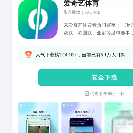
爱奇艺体育
影音播放
|
99.17MB
来爱奇艺体育看热门赛事： 【足
欧联、欧国联、亚冠等足球赛事
爱奇艺体育，尊享足球盛宴！ 【
等网球赛事权益，来爱奇艺体育A
人气下载榜TOP100 ，当前已有5.1万人订阅
这里全都有！ 【高尔夫】聚焦高
育，尊享美国大师赛、英国公开
的产品】 爱体育会员：满足灵活
安 全 下 载
场比赛（非高尔夫），享跳广告、1
说、任性试看、额外购买单点优惠
优先用PP助手下载
为足球迷设计的会员。可观看欧
足球赛事，享跳广告、1080P高
看、非足球赛事单点优惠等特权；
忠粉的喜爱。可观看相应赛事全
网赛事通等。 【无与伦比的观赛体