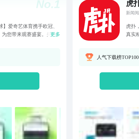
No.
1
虎
新闻阅
球】爱奇艺体育携手欧冠、
虎扑
，为您带来观赛盛宴。关注
更多
真实
网球】爱奇艺体育纵览澳网
注意
PP，你想看的网球赛事，
迷的
人气下载榜TOP10
尔夫在线观赛就在爱奇艺体
享专
赛等高尔夫赛事！ 【个性化
丢掉
观赛的用户需求。每月观看2
角“
080P高清画质、多语解
是年
等特权； 爱足球会员：专
看神
冠、欧联、欧国联、亚冠等
又幽
清画质、多语解说、任性试
获得
 赛事通产品：单个赛事死
CB
部内容，如欧冠赛事通、澳
欧冠
验】 超清画面，1080P流
播、