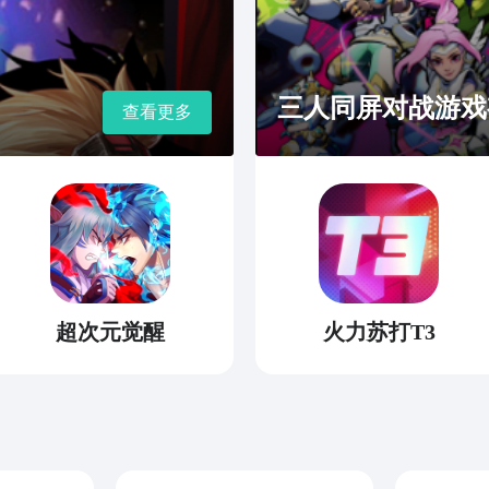
三人同屏对战游戏
查看更多
超次元觉醒
火力苏打T3