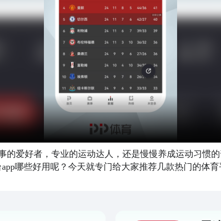
事的爱好者，专业的运动达人，还是慢慢养成运动习惯的普
台app哪些好用呢？今天就专门给大家推荐几款热门的体