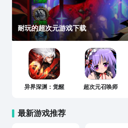
耐玩的超次元游戏下载
异界深渊：觉醒
超次元召唤师
最新游戏推荐