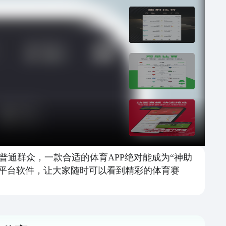
通群众，一款合适的体育APP绝对能成为“神助
育平台软件，让大家随时可以看到精彩的体育赛