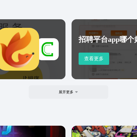
招聘平台app哪个
查看更多
展开更多