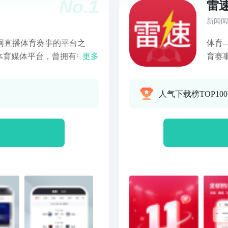
No.
1
雷
新闻阅
网直播体育赛事的平台之
体育-
体育媒体平台，曾拥有中国
更多
育赛
、意甲、欧冠、欧联以及
息、
内国际体育赛事版权，形成了
择我
人气下载榜TOP10
阵，成为大量垂直体育用户
甲、
【足
新式推出垂直化独立体育
事，
富、更全面的体育内容实现
甲、
16年OTT播放平台上线，成
DO
育。并围绕体育赛事周边，
资讯
亚平宁》、《中超零距
突发
足球大有希望》等一系列自
资讯
集锦
生态，服务版权上游，做大
比赛