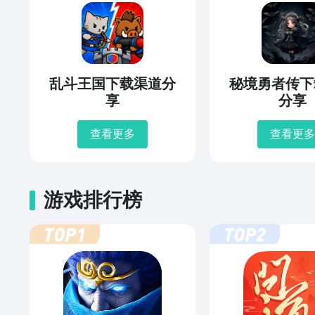
乱斗王国下载渠道分
秘境勇者传下
享
分享
查看更多
查看更多
游戏排行榜