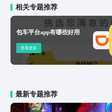
相关专题推荐
包车平台app有哪些好用
查看更多
最新专题推荐