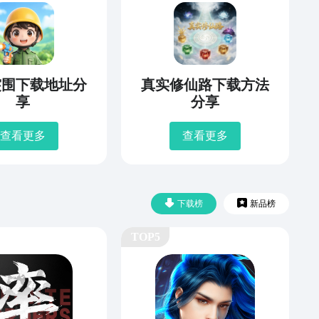
突围下载地址分
真实修仙路下载方法
享
分享
查看更多
查看更多
下载榜
新品榜
TOP5