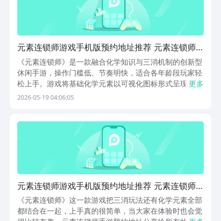
元素连锁师游戏手机版预约地址推荐 元素连锁师
手游预约平台及入口汇总
《元素连锁师》是一款融合化学知识与三消机制的创新型
休闲手游，操作门槛低、节奏明快，适合各年龄段玩家轻
松上手。游戏将基础化学元素以可视化图标形式呈现在
更多
8×8网格棋盘上，玩家通过指尖滑动交换相邻元素，达成
2026-05-19 04:06:05
三个或以上同类型元素直线或L形连接，即可触发消除反
应。消除链越长，连击倍率越高，积分增长显著，并同步
元素连锁师游戏手机版预约地址推荐 元素连锁师
手游在什么地方预约
《元素连锁师》这一款游戏把三消玩法还有化学元素全部
都结合在一起，上手真的很简单，当大家在体验时也会觉