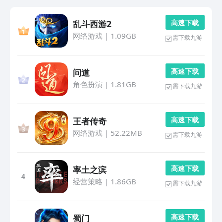
高 速 下 载
乱斗西游2
网络游戏
|
1.09GB
需下载九游
高 速 下 载
问道
角色扮演
|
1.81GB
需下载九游
高 速 下 载
王者传奇
网络游戏
|
52.22MB
需下载九游
高 速 下 载
率土之滨
4
经营策略
|
1.86GB
需下载九游
高 速 下 载
蜀门