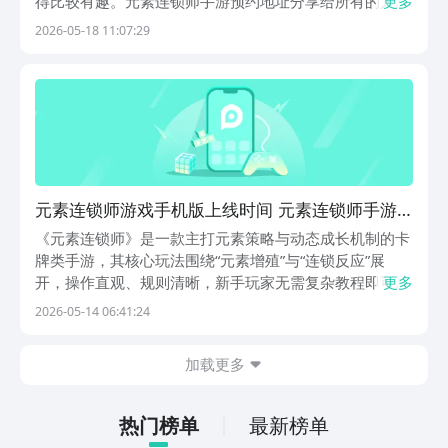
得比较有趣。元素连锁师手游预约地址分享给所有的人，
更多
这款游戏没有什么复杂的套路，就只是用指尖滑动，然后
2026-05-18 11:07:29
去拼接元素，可以让大家感受到消除的爽快，也可以悄悄
的获取一些基础的化学小知识。《元素连锁师》最新下
载...
元素连锁师游戏手机版上线时间 元素连锁师手游
正式发布日期揭晓
《元素连锁师》是一款主打元素策略与动态成长机制的卡
牌类手游，其核心玩法围绕“元素增殖”与“连锁反应”展
开，操作直观、规则清晰，新手玩家无需复杂教程即可快
更多
速投入对局。目前游戏尚未发布正式版本，但已于5月2日
2026-05-14 06:41:24
开放试玩版，供玩家提前体验。若希望第一时间获取正式
上线通知，可前往九游app完成预约。【元素连锁
加载更多
热门榜单
最新榜单