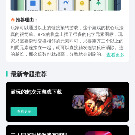
推荐理由：
玩家可以通过以上的链接预约游戏，这个游戏的核心玩法
真的很简单。8×8的棋盘上摆了很多的化学元素图标，玩
家只需要滑动交换相邻的元素即可，只要凑齐三个以上的
相同元素连接在一起，就可以直接触发连锁反应消除。连
的越长，那么倍数也就越高，分数就会刷刷的上涨，与此
查看更多
同时还可以解锁专属的元素特效。例如氧气的气泡炸裂，
还有氢气的闪光爆破等等，视觉效果还是很治愈的。关卡
最新专题推荐
的设计不会重复，每一关都有新鲜的挑战。有时候需要在
限定的步数里面去收集指定的原子，而有时候就需要去消
除缤纷的元素方块。偶尔可能还会有一些现实闯关模式，
耐玩的超次元游戏下载
紧张感确实比较不错，又不会让人觉得有一些焦虑。越是
往后推进，那解锁的元素也会更多，从常见的金属元素到
稀有的气体，每种不一样的元素都有专属的能力。碳元素
查看更多
就可以生成十字消除。画面风格走的就是清新简约的路
线，配色看上去比较柔和，一点都不会刺眼睛。背景音乐
比较轻快舒缓，在消除时音乐效果真的是很清脆解压的，
就算长时间玩也不会觉得很累。这款游戏没有强制性的广
三人同屏对战游戏有哪些