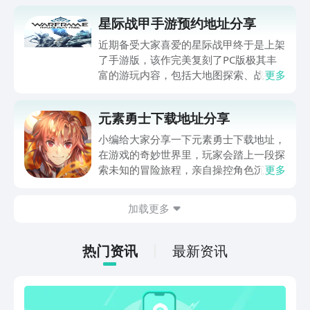
星际战甲手游预约地址分享
近期备受大家喜爱的星际战甲终于是上架
了手游版，该作完美复刻了PC版极其丰
富的游玩内容，包括大地图探索、战甲打
更多
造等等，几乎涵盖了不同玩家的所有需
求，这让不少小伙伴十分激动，想知道星
元素勇士下载地址分享
际战甲手游预约地址在哪，那么下面就来
给大家分享一下预约的链接，有需要的直
小编给大家分享一下元素勇士下载地址，
接点击下方链接，就可以到九游中进行预
在游戏的奇妙世界里，玩家会踏上一段探
约了，等到游戏上线时，大家也能第一时
索未知的冒险旅程，亲自操控角色沉浸于
更多
间拿到下载安装包。
丰富的故事情节，并在广阔的地图中自由
探险。游戏提供了多样的角色选择，涵盖
加载更多
了勇敢的战士以及坚不可摧的坦克等多种
类型。许多新朋友渴望加入这场冒险，选
择初始角色会帮助大家更好的进行游戏。
热门资讯
最新资讯