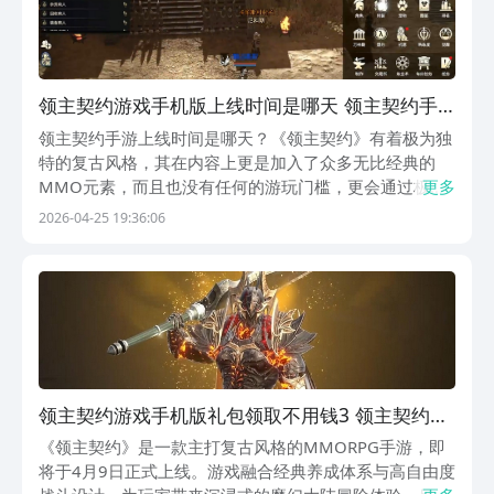
领主契约游戏手机版上线时间是哪天 领主契约手
游上线时间推荐
领主契约手游上线时间是哪天？《领主契约》有着极为独
特的复古风格，其在内容上更是加入了众多无比经典的
MMO元素，而且也没有任何的游玩门槛，更会通过极为
更多
详细的指引，令玩家能快速熟悉游戏，并在体验它的过程
2026-04-25 19:36:06
中轻松获取战斗的激情。如果各位也想来入坑它，可来瞧
瞧怎么去下载。《领主契约》最新下载地址》》》》》#
领...
领主契约游戏手机版礼包领取不用钱3 领主契约手
游最新before_4礼包推荐
《领主契约》是一款主打复古风格的MMORPG手游，即
将于4月9日正式上线。游戏融合经典养成体系与高自由度