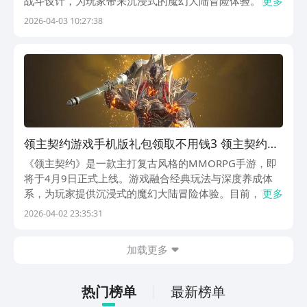
战斗设计，为玩家带来沉浸式的魔幻大陆冒险体验。目
更多
前，官方已同步开放预约通道，并准备了丰厚的首发福利
2026-04-03 10:27:38
资源。【领主契约】最新版预约/下载》》》》》#领主契
约#《《《《《在角色成长路径中，金币、高级成长
领主契约游戏手机版礼包领取不用钱3 领主契约手
游最新before_4礼包推荐
《领主契约》是一款主打复古风格的MMORPG手游，即
将于4月9日正式上线。游戏融合经典玩法与深度养成体
系，为玩家提供沉浸式的魔幻大陆冒险体验。目前，官方
更多
已开放预约通道，并同步推出多档专属福利资源，助力新
2026-04-02 23:35:31
玩家高效起步。玩家可通过九游APP获取首发平台礼包
——该应用由阿里巴巴灵犀互娱运营，与交易猫、bi
加载更多
热门榜单
最新榜单