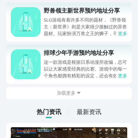
野兽领主新世界预约地址分享
SLG游戏有着许多不同的题材，《野兽领
主：新世界》则是大家很少接触过的异兽
题材。玩家扮演万兽之王的狮子，寻找领
更多
地重启家园。目前游戏已开启预约，下面
就将野兽领主新世界预约地址分享给大
排球少年手游预约地址分享
家，如果你还不知道要在哪里预约这款新
作的话，那么不妨来看一看吧！
这一款游戏是根据日系动漫所改编，总可
以让大家感受经典的比赛。游戏中的每一
个角色都拥有精彩的设定，还会有效符合
更多
原著的画风。很快就得到大家的关注，人
们都想要了解排球少年手游预约地址。想
加载更多
知道这一个内容就可以直接点击以上的链
接，相信玩家都可以喜欢。
热门资讯
最新资讯