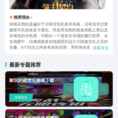
推荐理由：
游戏采用的是偏向于日韩写实的美术风格，没有追求过度
极致写实或者是卡通化，而是用克制的线条搭配土黄以及
灰褐色的冷色调，勾勒出一个很有史诗感的魔幻世界。走
在地图中，仿佛就能真切地感受到这片大陆被洗礼之后的
沧桑。6个职业之间各有各的优势。男性角色看上去比较
查看更多
勇武，女性角色看上去比较飒爽。轻度的捏脸功能就能满
足个性化的需求，又不会脱离战斗本身的硬朗气质。和当
最新专题推荐
下主流的无脑放置玩法并不相同，游戏会一直坚持老派的
核心体验，玩家的参与感就会贯穿始终，任务还需要自行
提交，路线还需要自主去规划。战斗中马上就可以开启自
耐玩的超次元游戏下载
动模式，还需要通过手动的方法去调整走位，然后搭配战
术，才能发挥职业的最大优势。大规模即时团战就是游戏
的核心亮点，一开始主要是以跑图探索为主，后期就可以
查看更多
解锁多元化的玩法。战场环境会实时变化，光影还有地形
都会影响到战斗的走势。让人比较喜欢的，那就是游戏的
公平生态，商城从来都不会售卖装备，所有的材料装备都
需要通过刷怪的方式来获取。30级就可以解锁自由交易系
三人同屏对战游戏有哪些