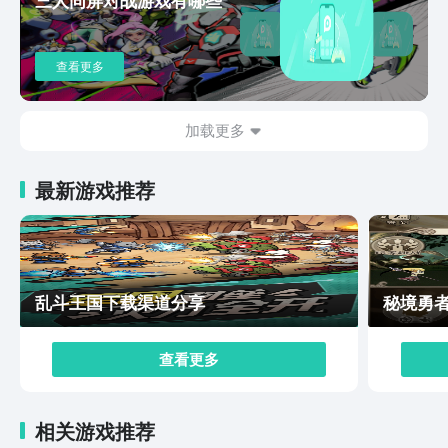
统，对于散人玩家而言，就可以将多余资源直接挂售。平
民玩家不需要过度的氪金，只凭时间还有操作，就可以和
大佬正面抗衡。付费点主要是集中在外观，还有宠物养成
查看更多
上，宠物可以通过日常活动去免费获取，进化还会有一个
保底机制，杜绝无限氪金的风险，让不同类型的玩家都能
找到自己的生存空间。领主契约手游预约地址已经分享给
加载更多
大家，喜欢的话，那就通过以上的链接去预约。在这个游
戏中，早就已经用纯粹的玩法，公平的设定，还原游戏的
最新游戏推荐
本质乐趣。如果大家已经厌倦挂机玩法，那么不如就在这
里找到专属的战场。
乱斗王国下载渠道分享
秘境勇
查看更多
相关游戏推荐