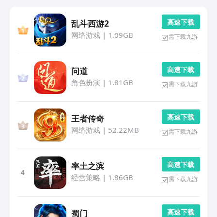
高 速 下 载
乱斗西游2
网络游戏
|
1.09GB
需下载九游
高 速 下 载
问道
角色扮演
|
1.81GB
需下载九游
高 速 下 载
王者传奇
网络游戏
|
52.22MB
需下载九游
高 速 下 载
率土之滨
4
经营策略
|
1.86GB
需下载九游
高 速 下 载
蜀门