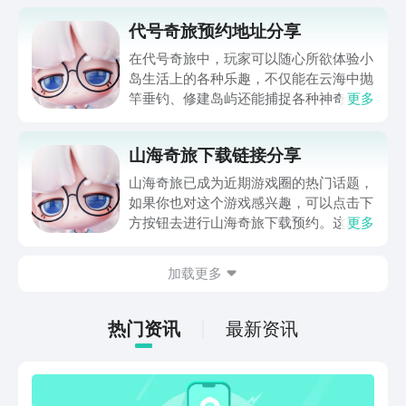
代号奇旅预约地址分享
在代号奇旅中，玩家可以随心所欲体验小
岛生活上的各种乐趣，不仅能在云海中抛
竿垂钓、修建岛屿还能捕捉各种神奇动
更多
物，很多喜欢这类模拟经验游戏的小伙伴
好奇代号奇旅预约地址在哪，那么下面就
山海奇旅下载链接分享
来给大家分享一下，想要预约的小伙伴可
以点击下方的链接到九游里预约，预约成
山海奇旅已成为近期游戏圈的热门话题，
功后不仅会及时提醒大家下载，还有机会
如果你也对这个游戏感兴趣，可以点击下
收到预约礼包。
方按钮去进行山海奇旅下载预约。这款由
更多
网易开发的模拟经营类游戏，凭借独特的
设定和治愈的浮岛经营玩法，收获了很多
加载更多
赞誉。玩家在进入山海奇旅所构造的世界
之后，将欣赏到精妙绝伦的场景以及引人
入胜的故事，还将开启一场温暖而充满哲
热门资讯
最新资讯
思的冒险之旅。