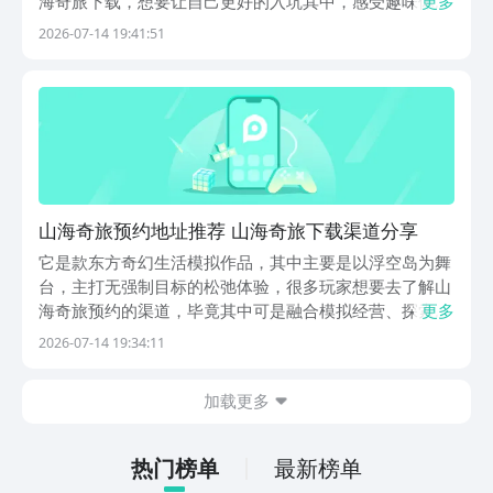
海奇旅下载，想要让自己更好的入坑其中，感受趣味体验
更多
效果的话，那么九游的使用就非常合适了，当我们打算去
2026-07-14 19:41:51
体验这款手游的时候，大家一定要记得去使用九游平台下
载手游，软件带来的手游福利一直都是最多的，而且背
靠...
山海奇旅预约地址推荐 山海奇旅下载渠道分享
它是款东方奇幻生活模拟作品，其中主要是以浮空岛为舞
台，主打无强制目标的松弛体验，很多玩家想要去了解山
海奇旅预约的渠道，毕竟其中可是融合模拟经营、探索建
更多
造与多人社交等多元玩法，想要去快速进入体验，小编的
2026-07-14 19:34:11
建议是去选择九游，该软件带来的手游福利最多，且作为
阿里巴巴灵犀互娱旗下的软件，大家仅需花费一元就可
加载更多
有...
热门榜单
最新榜单