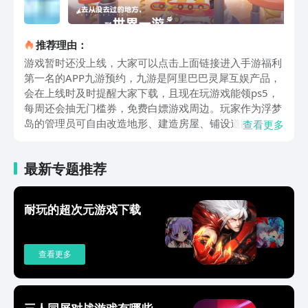
推荐理由：
游戏暂时还没上线，大家可以点击上面链接进入手游福利
第一名的APP九游预约，九游是阿里巴巴灵犀互娱产品，
会在上线时及时提醒大家下载，且现在玩游戏能领ps5，
每周还会抽无门槛券，免费白嫖游戏周边。玩家作为浮梦
岛的管理员可自由改造地形、建造房屋、铺设道路，在建
查看更多
设之余，可以跟随自己的节奏来体验小岛生活的乐趣，到
云海抛竿垂钓、捕捉神奇的动物，或者也可以什么都不
最新专题推荐
干，在天气公司购买好晴天，悠闲度日获得一天的好心
情。游戏突破平面探索的限制，大家可以乘坐飞岛环游世
界，到沙漠、冰原、山城等奇幻场景中探索，这个过程中
耐玩的超次元游戏下载
不仅能看到飞行海洋生物等奇妙景象，还会触发随机事
件、解谜任务等，让冒险之旅充满乐趣。感到寂寞的时
候，大家可以去见一见自己的邻居们，他们的性格迥异，
查看更多
但都非常真诚很高兴和你成为朋友，给他们的朋友圈点
赞，或者发起一个话题，就可以在打闹中开启搞笑治愈的
日常生活。以上是山海奇旅手游下载地址的分享，游戏中
有丰富的探索内容‌、浮空岛经营与建造玩法，以及超多的
三人同屏对战游戏有哪些