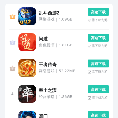
高 速 下 载
乱斗西游2
网络游戏
|
1.09GB
需下载九游
高 速 下 载
问道
角色扮演
|
1.81GB
需下载九游
高 速 下 载
王者传奇
网络游戏
|
52.22MB
需下载九游
高 速 下 载
率土之滨
4
经营策略
|
1.86GB
需下载九游
高 速 下 载
蜀门