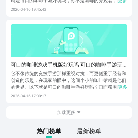
就是可口的咖啡手游好玩吗，你不是咖啡的旁观者，而是
更多
亲自做出每一杯美味的咖啡的咖啡师。游戏以咖啡制作、
2026-04-16 19:45:43
店铺经营、社交结合的形式，在快乐中把经营一家咖啡馆
的喜庆感展现出来。即使第一次玩烹饪类手游的人也会
从...
可口的咖啡游戏手机版好玩吗 可口的咖啡手游玩
法详解
它不像传统的竞技手游那样重视对抗，而更侧重于经营和
创造的乐趣，在玩家的眼中，这间小小的咖啡馆就是他们
的世界。以下就是可口的咖啡手游好玩吗？画面氛围以及
更多
玩法逻辑都有一个轻松而单调的特点，很容易使人一直玩
2026-04-16 17:09:17
下去。九游APP一直被玩家称为手游福利最多的平台，也
是阿里巴巴灵犀互娱旗下的产品，只需要花一元钱就可...
加载更多
热门榜单
最新榜单