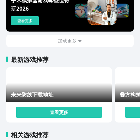
获取顾客的需求，还可以从顾客的生活趣事中获得信息。
玩2026
更重要的是，它们互相影响从而产生新的任务、奖励，让
游戏越发精彩好玩。随着游戏不断的发展，会与其它咖啡
查看更多
馆竞争者进行交流和沟通，游戏本身也随之变得更为丰富
起来。以上就是可口的咖啡手游下载推荐，不管是喜好咖
啡的玩家，还是玩经营模拟游戏的游戏玩家，在虚拟世界
加载更多
里都能够找到自己想要的快乐。游戏操作简单明了、画面
色彩鲜艳、富有童趣、趣味性强，令人上瘾。
最新游戏推荐
未来防线下载地址
叠方构
查看更多
相关游戏推荐