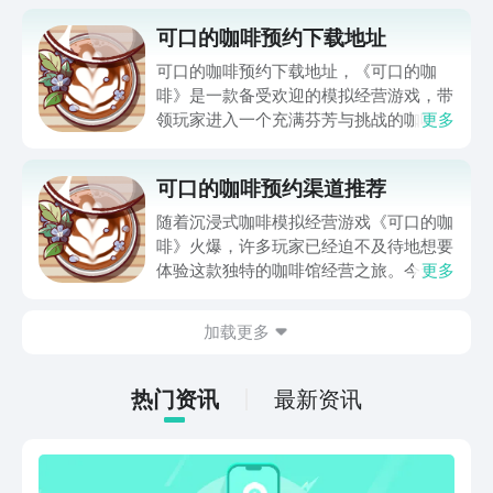
可口的咖啡预约下载地址
可口的咖啡预约下载地址，《可口的咖
啡》是一款备受欢迎的模拟经营游戏，带
领玩家进入一个充满芬芳与挑战的咖啡世
更多
界。玩家从一名咖啡学徒开始，通过不断
学习和实操，最终成长为商业高手。游戏
可口的咖啡预约渠道推荐
的重点在于体验咖啡制作的每一个细节以
及店铺管理的全面过程。下面给大家详细
随着沉浸式咖啡模拟经营游戏《可口的咖
介绍，一起来了解吧！
啡》火爆，许多玩家已经迫不及待地想要
体验这款独特的咖啡馆经营之旅。今天小
更多
编带来了可口的咖啡预约渠道推荐。这款
游戏不仅还原了从咖啡学徒到商业巨擘的
加载更多
成长过程，还让玩家能够亲自参与咖啡制
作的每一个环节。对于想要第一时间体验
的玩家来说，预约游戏是个不错的选择，
热门资讯
最新资讯
能确保在游戏上线后立即进入游戏，开启
你的咖啡馆经营之旅。