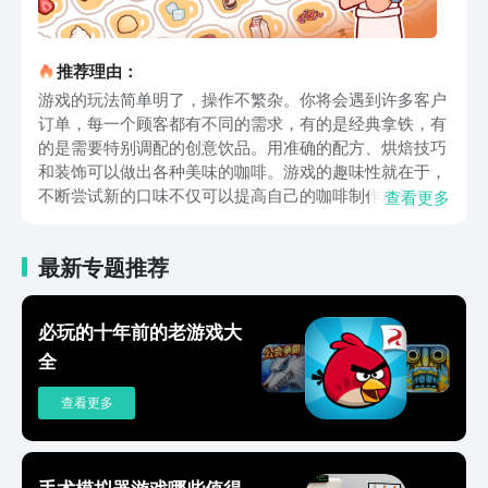
推荐理由：
游戏的玩法简单明了，操作不繁杂。你将会遇到许多客户
订单，每一个顾客都有不同的需求，有的是经典拿铁，有
的是需要特别调配的创意饮品。用准确的配方、烘焙技巧
和装饰可以做出各种美味的咖啡。游戏的趣味性就在于，
不断尝试新的口味不仅可以提高自己的咖啡制作水平，还
查看更多
可以慢慢掌握更多的复杂饮品，挑战自我，满足不同的客
户。每一次完成订单之后，就会得到顾客的感谢，成就感
最新专题推荐
满满。除了咖啡制作以外，游戏最大的亮点之一就是店铺
的管理。作为咖啡馆运营的核心主体，需要对经营中的各
个环节进行系统性整合，以保障业务运作的高效性和稳定
必玩的十年前的老游戏大
性。随着时间的推移，你会拥有的顾客会越来越多，咖啡
全
馆也会不断扩大。购买新设备、升级装饰、改进制作流
程，可以提高效率，也可以吸引更多顾客。每一次成功升
查看更多
级都会给你带来更多的利润，也使咖啡馆的经营越来越得
心应手，甚至有了自己的独特风格。社交元素是《可口的
咖啡》的一个特点。每天都有各种各样的顾客到你咖啡馆
来，每一个顾客都有自己的小故事。与顾客交流不仅可以
手术模拟器游戏哪些值得