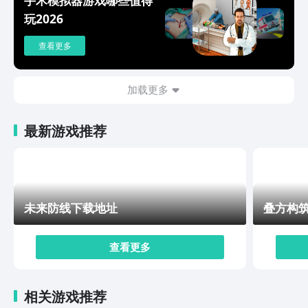
人和人之间的温暖连接。主线任务还会引导你解锁新的配
玩2026
方，服务指定数量的顾客，就可以朝着更好的目标前进。
游戏的画风清新可爱卡通的角色一看就比较治愈，搭配轻
查看更多
松的BGM。就会拥有视听双重享受，玩起来还是比较解
压的，大家可以打开游戏，做几杯咖啡去忘掉一整天的烦
恼。完全沉浸于游戏中，并不会担心被打乱。可口的咖啡
加载更多
美味的咖啡下载地址已经分享给大家，只要是喜欢这款游
戏，就可以通过以上的链接下载。这不仅仅是一款游戏，
最新游戏推荐
更是一场治愈的咖啡之旅，大家可以感受经营小店的成就
感，还可以收获一段暖心的故事。
未来防线下载地址
叠方构
查看更多
相关游戏推荐