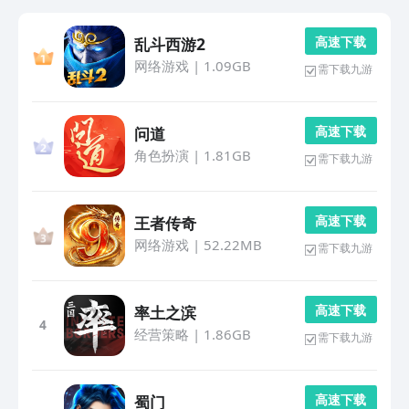
高 速 下 载
乱斗西游2
网络游戏
|
1.09GB
需下载九游
高 速 下 载
问道
角色扮演
|
1.81GB
需下载九游
高 速 下 载
王者传奇
网络游戏
|
52.22MB
需下载九游
高 速 下 载
率土之滨
4
经营策略
|
1.86GB
需下载九游
高 速 下 载
蜀门