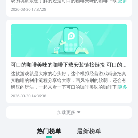
戏的玩家最想了解的还是可口的咖啡美味的咖啡下载方法
更多
是什么？接下来，我将为大家详细介绍。如果想要亲自体
2026-03-30 17:37:28
验，可以去九游平台下载，是目前手游福利最多的平台，
属于阿里巴巴灵犀互娱旗下产品，大平台有保障。现在玩
游...
可口的咖啡美味的咖啡下载安装链接链接 可口的
咖啡安卓手机版在哪下载
这款游戏就是大家的心头好，这个模拟经营游戏就会把真
实咖啡的制作流程分享给大家，画风特别的软萌，还会有
解压的玩法，一起来看一下可口的咖啡美味的咖啡下载。
更多
如果大家有兴趣，那么就直接通过以下的链接。这款游戏
2026-03-30 14:36:38
可以让大家随时的下载游戏。用指尖去打造一个专属的咖
啡小天地，开启一段属于自己的咖啡师生涯。《可口的
加载更多
咖...
热门榜单
最新榜单