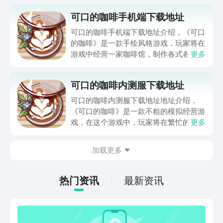
可口的咖啡手机端下载地址
可口的咖啡手机端下载地址介绍，《可口
的咖啡》是一款手绘风格游戏，玩家将在
游戏中经营一家咖啡馆，制作各式各样的
更多
咖啡饮品，并管理店铺的日常运营。不仅
画面精美，玩法丰富，还能让玩家体验到
可口的咖啡内测服下载地址
经营咖啡馆的乐趣。想要体验的玩家可以
点击下方链接下载预约体验！
可口的咖啡内测服下载地址地址介绍，
《可口的咖啡》是一款不粗的模拟经营游
戏，在这个游戏中，玩家将在繁忙的城镇
更多
街角开设一家咖啡馆，玩家可以根据不同
顾客的需求制作各式口味的咖啡，同时还
加载更多
能自由设计和装饰咖啡馆，打造出自己心
仪的风格。以下是关于《可口的咖啡》的
详细介绍，感兴趣的玩家点击下方链接下
热门资讯
最新资讯
载预约即可。