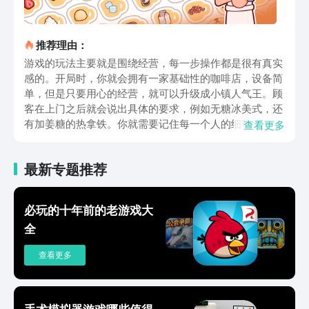
推荐理由：
游戏的玩法主要就是围绕经营，每一步操作都是很有真实
感的。开局时，你就会拥有一家基础性的咖啡店，设备简
单，但是只要用心的经营，就可以升级成小镇人气王。顾
客在上门之后就会说出具体的要求，例如无糖冰美式，还
有加姜糖的热拿铁。你就需要记住每一个人的细节，一定
查看更多
都不可以出错。制作咖啡的过程还是很有仪式感的，会完
全的还原真实的流程。想要做拿铁，还可以发挥创意的拉
最新专题推荐
花，画出爱心，还有小熊等图案。除了制作之外，经营也
是一个关键的玩法。在完成订单之后就可以赚金币，金币
就可以用来去升级咖啡机，还有磨豆机，可以迅速的提升
必玩的十年前的老游戏大
制作的速度。还能购买壁纸，还有绿植装饰店铺。把小店
全
直接打造成复古风以及森系风，伴随着等级的提升，就可
以解锁更多的咖啡配方。例如摩卡，还有冷萃以及巧克力
查看更多
碎等配料，可以满足所有人的口味。游戏中还有200多个
不同个性的顾客，每一个人都有属于自己的故事。玩家就
需要认真的服务他们，不仅可以赚更多的钱，还可以轻松
的解锁支线剧情，听他们分享一下生活的趣事，感受一下
手术模拟器游戏哪些值得