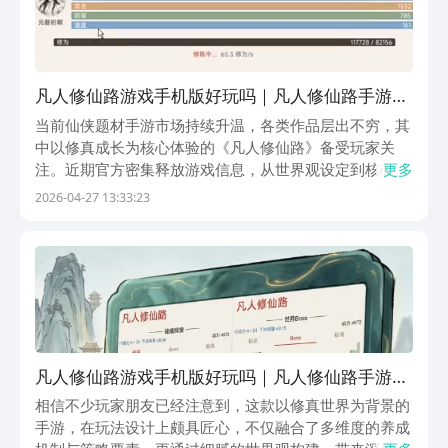
凡人修仙路游戏手机版好玩吗｜凡人修仙路手游核
心玩法与特色系统深度解析
当前仙侠题材手游市场持续升温，各类作品层出不穷，其
中以修真成长为核心体验的《凡人修仙路》备受玩家关
注。近期官方密集释放游戏信息，从世界观设定到核心玩
更多
法均引发广泛讨论，不少用户在了解基础设定后便产生强
2026-04-27 13:33:23
烈代入意愿，渴望通过轻触屏幕开启一段由凡入圣、逆天
改命的沉浸式修行之旅。 【凡人修仙路】最新版预约/
凡人修仙路游戏手机版好玩吗｜凡人修仙路手游核
心玩法与真实体验解析
相信不少玩家朋友已经注意到，这款以修真世界为背景的
手游，在玩法设计上颇具匠心，不仅融合了多维度的养成