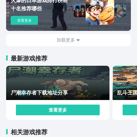
突破境界的桎梏，同时还可以自行加入到不同的仙门中，
十名推荐哪些
参与到跨服争霸战中。凡人修仙路手游下载他的地址小编
已经推送出来，虽然目前没有办法让所有玩家亲自来体
查看更多
验，但是所有的游戏动态全部在链接中展现，而且还设计
出了因果轮回的机制，大家可以在丰富多样化的故事剧情
中正确挑选。此游戏从整体的细节上来看，更注重的就是
加载更多
策略性以及自由性，还采用昼夜系统，会影响自己的奇遇
事件以及法术的效果。
最新游戏推荐
尸潮幸存者下载地址分享
乱斗王
查看更多
相关游戏推荐