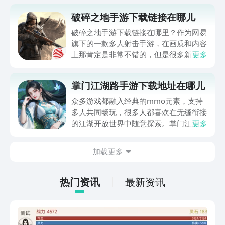
破碎之地手游下载链接在哪儿
破碎之地手游下载链接在哪里？作为网易
旗下的一款多人射击手游，在画质和内容
上那肯定是非常不错的，但是很多新手宝
更多
子们对于游戏的具体玩法以及体验感都非
常的好奇，而且不知道怎么才能下载到这
掌门江湖路手游下载地址在哪儿
款手游。所以，小编今天就给大家带来了
破碎之地手游最新的下载地址，想体验的
众多游戏都融入经典的mmo元素，支持
小伙伴们可以直接点击下方链接进行下载
多人共同畅玩，很多人都喜欢在无缝衔接
哦！
的江湖开放世界中随意探索。掌门江湖路
更多
手游下载作为本文的核心内容，今天小编
就针对于此问题进行详细的解析。而且游
加载更多
戏之前上线了，但是因为各种各样的原因
短暂停服，不过近期以来就传出好消息，
有可能会恢复运营，那么大家就想要知道
热门资讯
最新资讯
从哪里才能够正确下载，跟随小编就可以
仔细了解了。