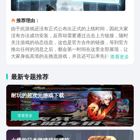
推荐理由：
由于此游戏还没有正式公布出正式的上线时间，因此大家
没有办法成功安装，反而却需要通过点击上方链接，随时
关注游戏的动态信息，这也是官方合作的链接，等到官方
推出任何的消息之后，都会第一时间在这里全部展现，让
大家身临其境的去挑选游戏，并且还可以率先拥有体验你
查看更多
的权利。游戏采用简单的文字叙述方式，以及水墨画风格
所展现，让大家亲自体验，从一名凡人再到真正的修仙大
最新专题推荐
亨，完整的修行过程，其次更引人注目的那就是风之挂机
的玩法，在离线时依旧可以帮助大家自动获取大量的资
源，还可以自动完成修炼的人物，就算在离线时，其中的
耐玩的超次元游戏下载
人物角色也可以持续全面提升自己的个人修为，甚至还有
庞大的故事剧情网络全部呈现出来，每次的选择都会塑造
出不同的游戏结局。在玩法方面更是拥有极高的自由度，
查看更多
就比如从层次分明的成长路径中，大家可以任意挑选，包
括有符修或者是剑修等等。在每一条不同的修行路径当
中，都有专属的技能书或者是剧情线，大家可通过逐渐练
习上古秘境或者是练习五行神兵等多种方式，就能让自己
火爆的日本游戏排行榜前