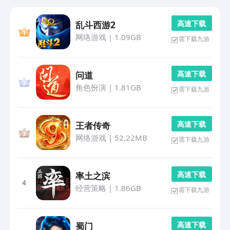
高 速 下 载
乱斗西游2
网络游戏
|
1.09GB
需下载九游
高 速 下 载
问道
角色扮演
|
1.81GB
需下载九游
高 速 下 载
王者传奇
网络游戏
|
52.22MB
需下载九游
高 速 下 载
率土之滨
4
经营策略
|
1.86GB
需下载九游
高 速 下 载
蜀门