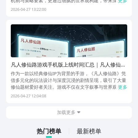
机制与策略要素，更通过细腻的世界观构建，带来深度沉
更多
浸的游戏体验。本期内容将围绕《凡人修仙路》手游的核
2026-04-27 13:22:00
心体验展开解析，帮助大家判断其是否契合自身偏好。若
您正寻找一款兼具文化厚度与可玩性的修仙题材作品，下
凡人修仙路游戏手机版上线时间汇总｜凡人修仙路
手游正式公测日期指引
作为一款以经典修仙IP为背景的手游，《凡人修仙路》凭
借多元化的玩法设计与深度沉浸的剧情呈现，吸引了大量
修仙题材爱好者关注。游戏不仅在文字叙事与世界观构建
更多
上细致入微，更通过丰富的交互机制提升玩家代入感，目
2026-04-27 12:04:08
前已有众多用户积极参与预约与社区讨论。关于《凡人修
仙路》手游的上线安排，官方尚未公布正式公测日期，
加载更多
热门榜单
最新榜单