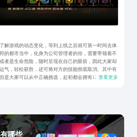
了解游戏的动态变化，等到上线之后就可第一时间去体
邦的都市当中，化身为公司管理者的你，需要带领着不
或者是生命危险，随时呈现在自己的眼前，因此大家却
运气，轻松获胜，还可将对方的技能彻底取消。其中有
但是大家可以从中正确挑选，起初都会拥有12名罪人，
查看更多
的技能卡牌。经过大家反复战斗，轻松获胜之后，也可
害值。综上所述，很多人对边狱巴士手游下载的方式或
式公测的具体时间，还依旧处于测试的阶段中，如果您
戏有哪些