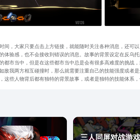
时间，大家只要点击上方链接，就能随时关注各种消息，还可以
的体验感，也不会接收到错误的消息。故事的背景设定在反乌托
的都市当中，但是在这些都市当中总是会有很多高难度的挑战，
如敌我两方相互碰撞时，那么就需要注重自己的技能强度或者是
等，这些人物背后都有独特的背景故事，或者是独特的技能体系，
而且另外的这些角色都可以起到支援的作用，这些角色都有独特
色的技能连接在一起之后，也可以触发共鸣效果，造成更高的伤
在正式公测之后才能让大家亲自体验，但是此游戏目前还没有正
三人同屏对战游