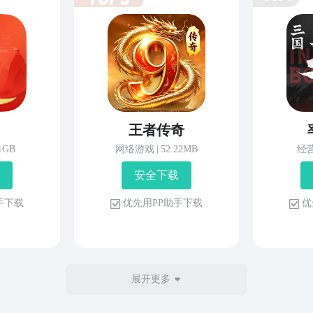
王者传奇
81GB
网络游戏
|
52.22MB
经
安 全 下 载
 手 下 载
优 先 用 P P 助 手 下 载
优 
展开更多