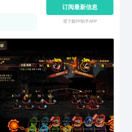
订阅最新信息
需 下 载 P P 助 手 A P P