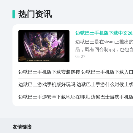
热门资讯
边狱巴士是在steam上推
品，既有回合制rpg，也
05-27
错，它的手机版也是有的，
下载中文2026地址，不知
边狱巴士手机版下载安装链接 边狱巴士手机版下载入
前它的国服手游版还没出，
妥的方式就是先去九游app里
边狱巴士游戏手机版好玩吗 边狱巴士手游什么时候上
友情链接