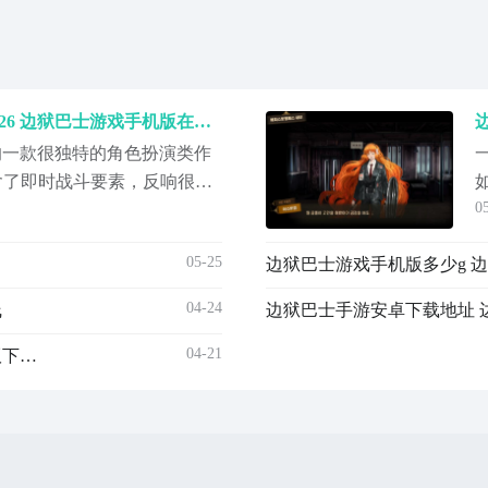
边狱巴士手机版下载中文2026 边狱巴士游戏手机版在哪下
出的一款很独特的角色扮演类作
包含了即时战斗要素，反响很不
0
有玩家询问边狱巴士手机版
道在哪来可以玩得到。其实目
05-25
口
边狱巴士游戏手机版多少g 
所以暂时没官中手游，最稳
预约。【边狱巴士】...
04-24
线
最
04-21
边狱巴士手游安卓下载地址在哪儿 边狱巴士游戏手机版下载安装链接推荐