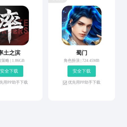
率土之滨
蜀门
营策略
|
1.86GB
角色扮演
|
724.45MB
安 全 下 载
安 全 下 载
先 用 P P 助 手 下 载
优 先 用 P P 助 手 下 载