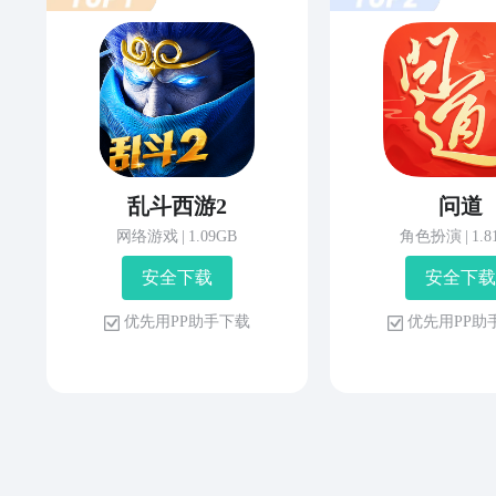
乱斗西游2
问道
网络游戏
|
1.09GB
角色扮演
|
1.
安 全 下 载
安 全 下 载
优 先 用 P P 助 手 下 载
优 先 用 P P 助