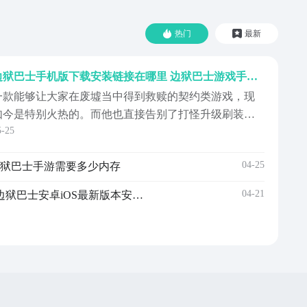
热门
最新
边狱巴士手机版下载安装链接在哪里 边狱巴士游戏手机版在哪里下载
一款能够让大家在废墟当中得到救赎的契约类游戏，现
如今是特别火热的。而他也直接告别了打怪升级刷装备
5-25
的循环，再凭借丰富的剧情内容，所以很多玩家想要了
解边狱巴士手机版下载渠道的内容毕竟该游戏有特色，
04-25
边狱巴士手游需要多少内存
也能够让大家打发时间，但它主要的就是让大家在体验
的时候感受一场情感与思想方面的共鸣。【边狱巴士】
04-21
边狱巴士手游安卓下载地址 边狱巴士安卓iOS最新版本安装包获取方式
新版预约/...