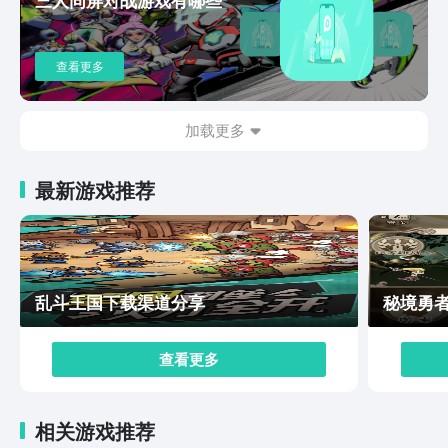
一下游戏的具体玩法，所有角色会共同使用一个行动操作
卡池，每次开场的话会同时出现5条技能栏，每条技能栏
的下方会对应每名角色的头像，一名角色最多可解锁三条
查看更多
技能栏，而竖条技能栏则是反馈角色的整体攻击速度，随
着战斗开始，技能栏的数额会逐步增加，角色的攻击速度
在持续飙升。边狱巴士公司手游下载的正确方法在本期文
加载更多
章当中已经交给大家了，这款游戏的难度还是比较高的，
如果在后期的体验过程中有想了解的技巧或者是通关攻
最新游戏推荐
略，都可以在豌豆荚APP上留言哦，小编会第一时间内为
大家解答，为你打开全新的游戏思路。
乱斗王国下载渠道分享
秘境勇
查看更多
相关游戏推荐