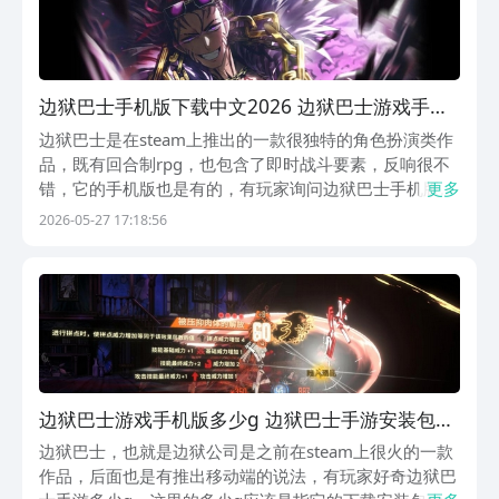
边狱巴士手机版下载中文2026 边狱巴士游戏手机
版在哪下
边狱巴士是在steam上推出的一款很独特的角色扮演类作
品，既有回合制rpg，也包含了即时战斗要素，反响很不
错，它的手机版也是有的，有玩家询问边狱巴士手机版下
更多
载中文2026地址，不知道在哪来可以玩得到。其实目前
2026-05-27 17:18:56
它的国服手游版还没出，所以暂时没官中手游，最稳妥的
方式就是先去九游app里预约。【边狱巴士】...
边狱巴士游戏手机版多少g 边狱巴士手游安装包多
大
边狱巴士，也就是边狱公司是之前在steam上很火的一款
作品，后面也是有推出移动端的说法，有玩家好奇边狱巴