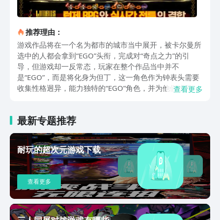
推荐理由：
游戏作品将在一个名为都市的城市当中展开，被卡尔曼所
选中的人都会拿到“EGO”头衔，完成对“奇点之力”的引
导，但游戏却一反常态，玩家在整个作品当中并不
是“EGO”，而是将化身为但丁，这一角色作为钟表头需要
收集性格迥异，能力独特的“EGO”角色，并为他们找寻所
查看更多
丢失的记忆，同时也要发现都是中隐藏的金枝事件背后的
真相。在这款手游当中角色之间的关系、平行的世界的角
最新专题推荐
色分支状况、玩家手中所拥有的“EGO”等级等各种元素，
都会直接影响到玩家的战斗效果，在世界观的打造上延续
了前作废墟图书馆的整体构架，也让很多老粉们在其中逐
耐玩的超次元游戏下载
步建立起完整的世界观体系。游戏当中总共涉及了12名罪
人，无需玩家进行收集开局即可在手，而在你化身为但丁
之后，需要与这12名罪人进行连接，作为主控者，一起前
查看更多
往脑叶公司的不同遗址，来寻找名为金枝的12件物品，这
12名角色作为玩家专属的“EGO”，需要通过不同的搭配模
式来打造出强大的战斗效果，而他的角色非收集玩法也让
不少玩家直呼太爽，开局即可获得角色全图鉴。再来分享
三人同屏对战游戏有哪些