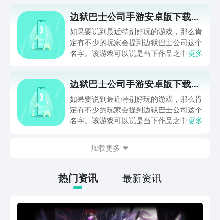
边狱巴士公司手游安卓版下载地
址在哪
如果要说到最近特别好玩的游戏，那么肯
定有不少的玩家会提到边狱巴士公司这个
名字。该游戏可以说是当下作品之中十分
更多
有特色的一款。它画面还是玩法都带给我
们很大的冲击力。边狱巴士公司手游安卓
边狱巴士公司手游安卓版下载地
版下载地址在哪？很多人都想知道其手游
址在哪
版本的下载地址到底在哪。
如果要说到最近特别好玩的游戏，那么肯
定有不少的玩家会提到边狱巴士公司这个
名字。该游戏可以说是当下作品之中十分
更多
有特色的一款。它画面还是玩法都带给我
们很大的冲击力。边狱巴士公司手游安卓
加载更多
版下载地址在哪？很多人都想知道其手游
版本的下载地址到底在哪。
热门资讯
最新资讯