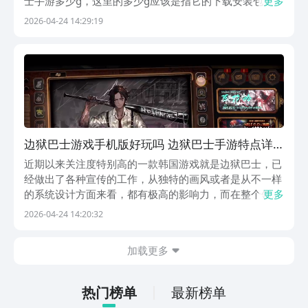
士手游多少g，这里的多少g应该是指它的下载安装包大
更多
小，也指安装并更新数据之后完整占用的手机存储空间大
2026-04-24 14:29:19
小。这里便给和大家简单说明下，喜欢该手游的可以直接
去九游app预约。【边狱巴士】最新版预约/下载...
边狱巴士游戏手机版好玩吗 边狱巴士手游特点详
解
近期以来关注度特别高的一款韩国游戏就是边狱巴士，已
经做出了各种宣传的工作，从独特的画风或者是从不一样
的系统设计方面来看，都有极高的影响力，而在整个领域
更多
当中也有极高的辨识度。边狱巴士手游好玩吗这是很多人
2026-04-24 14:20:32
都特别关心的，因为在挑选任意一款游戏时，大家都会着
重挑选可玩性很强的类型，小编会针对于具体的玩法特
加载更多
点...
热门榜单
最新榜单