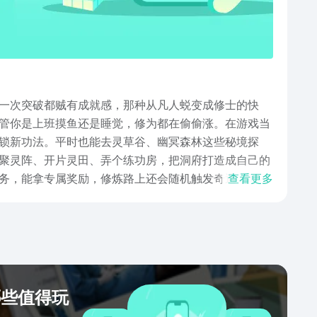
一次突破都贼有成就感，那种从凡人蜕变成修士的快
管你是上班摸鱼还是睡觉，修为都在偷偷涨。在游戏当
锁新功法。平时也能去灵草谷、幽冥森林这些秘境探
聚灵阵、开片灵田、弄个练功房，把洞府打造成自己的
务，能拿专属奖励，修炼路上还会随机触发奇遇，时不
查看更多
手游就来九游游戏平台，从凡人起步修炼搭配装备丹药
哪些值得玩