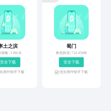
率土之滨
蜀门
营策略
|
1.86GB
角色扮演
|
724.45MB
安 全 下 载
安 全 下 载
先 用 P P 助 手 下 载
优 先 用 P P 助 手 下 载