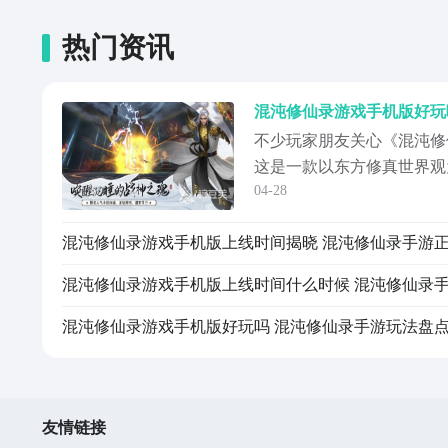
热门资讯
不少玩家朋友关心《混沌修
这是一款以东方修真世界观
04-28
作品，玩家将从毫无根基的
自由探索、闭关悟道、炼丹
成长快感。【混沌修仙录】
址》》》》》#混沌修仙录
门槛设计，主打“
混沌修仙录游戏手机版好玩吗 混沌修仙录手游玩法盘
友情链接