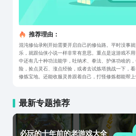
推荐理由：
混沌修仙录刚开始需要开启自己的修仙路。平时没事就
乐，就跟仙侠小说一样非常有意思。重点是这游戏不用
中还有几十种功法能学，吐纳术、拳法、护体功啥的，
险，捡点灵石、涨点经验，或者去试炼塔挑战一下，看
修炼宝地。还能收服灵兽跟着自己，打怪修炼都能帮上
时给你个小惊喜。从一个荒境凡人，一路修炼到渡劫飞
提升战力，随机奇遇相伴，轻松体验从凡人到渡劫飞升
最新专题推荐
必玩的十年前的老游戏大全