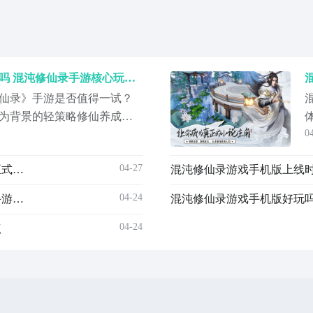
混沌修仙录游戏手机版好玩吗 混沌修仙录手游核心玩法与真实体验解析
仙录》手游是否值得一试？
为背景的轻策略修仙养成类
0
凡人起步，在广袤修真界中
御兽，体验层层突破境界的
04-27
混沌修仙录游戏手机版上线时间揭晓 混沌修仙录手游正式公测日期
最新版预约/下载地
#《《《《《游戏采用低操作
04-24
混沌修仙录游戏手机版上线时间什么时候 混沌修仙录手游上线时间盘点
混沌修仙录游戏手机版好玩吗
04-24
点