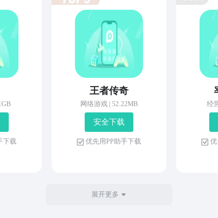
王者传奇
81GB
网络游戏
|
52.22MB
经
安 全 下 载
 手 下 载
优 先 用 P P 助 手 下 载
优 
展开更多