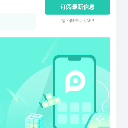
订阅最新信息
需 下 载 P P 助 手 A P P