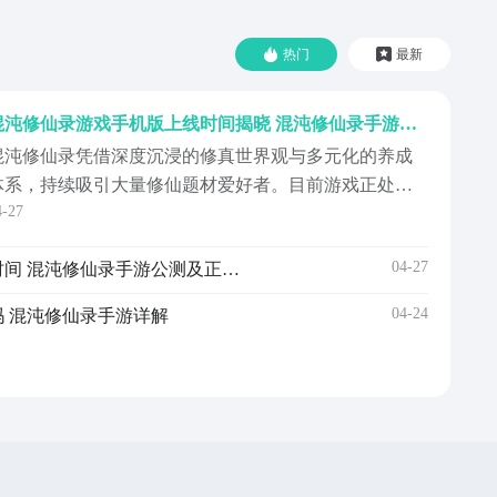
热门
最新
混沌修仙录游戏手机版上线时间揭晓 混沌修仙录手游正式公测日期
混沌修仙录凭借深度沉浸的修真世界观与多元化的养成
体系，持续吸引大量修仙题材爱好者。目前游戏正处于
4-27
技术测试阶段，尚未正式公测，具体上线时间官方暂未
公布。有意向体验的玩家可前往九游游戏平台进行预约
04-27
混沌修仙录游戏手机版上线时间 混沌修仙录手游公测及正式开服日期详情
——作为阿里巴巴灵犀互娱旗下核心游戏服务平台，九
游在用户安全、数据合规及运营稳定性方面具备成熟保
04-24
 混沌修仙录手游详解
障。预约用户