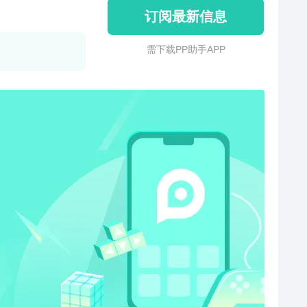
订阅最新信息
需 下 载 P P 助 手 A P P