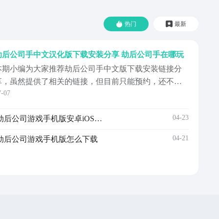
热门
最新
劫后公司手中文汉化版下载安装分享 劫后公司手在哪玩
本期小编为大家推荐劫后公司手中文版下载安装链接分
享，虽然提供了相关的链接，但目前只能预约，还不能
7-07
下载，因为移动端还没上线，但预约后大家就无需担心
上线会错过，九游平台会及时提醒大家体验的。九游是
04-23
劫后公司手游安卓下载指南 劫后公司游戏手机版安卓iOS最新版本安装攻略
现在手游福利最多的应用，身为阿里巴巴灵犀互娱旗下
的品牌，背靠着大厂，拥有强力的保障。同时还给大家
04-21
劫后公司游戏手机版怎么下载
供了丰富的...