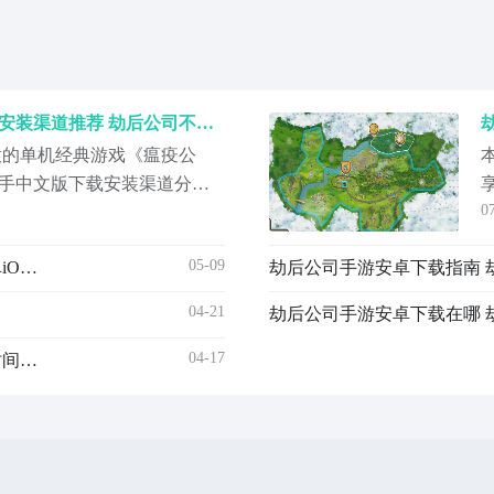
劫后公司手中文汉化版下载安装渠道推荐 劫后公司不用钱下载安装链接
意的单机经典游戏《瘟疫公
手中文版下载安装渠道分享
0
关注的焦点。由于该游戏还
接的下载途径，但是玩家可
05-09
劫后公司手机版存档位置在哪 劫后公司游戏手机版安卓iOS存档路径详解
链接提前预约，在游戏首发
，并开始末日重建之旅。
04-21
劫后公司手游安卓下载在哪 
提
04-17
劫后公司游戏手机版上线时间推荐 劫后公司手游上线时间盘点