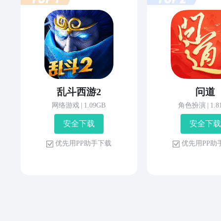
乱斗西游2
问道
网络游戏
|
1.09GB
角色扮演
|
1.
安 全 下 载
安 全 下 载
优 先 用 P P 助 手 下 载
优 先 用 P P 助