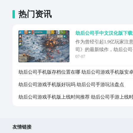
热门资讯
作为曾经引起1.9亿玩家注
司》的最新续作，劫后公司
07-07
的内容，自然成了许多玩家
没有正式上线，目前没有直
以借助豌豆荚以及文章中的
上线后第一时间获取安装包
劫后公司游戏手机版好玩吗 劫后公司手游玩法盘点
《劫后公司》...
友情链接