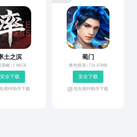
率土之滨
蜀门
营策略
|
1.86GB
角色扮演
|
724.45MB
安 全 下 载
安 全 下 载
先 用 P P 助 手 下 载
优 先 用 P P 助 手 下 载