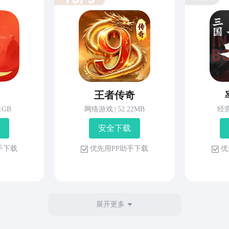
王者传奇
81GB
网络游戏
|
52.22MB
经
安 全 下 载
 手 下 载
优 先 用 P P 助 手 下 载
优 
展开更多