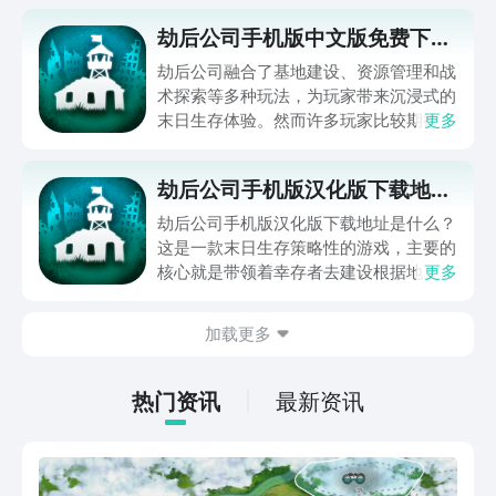
劫后公司手机版中文版免费下载
方法是什么
劫后公司融合了基地建设、资源管理和战
术探索等多种玩法，为玩家带来沉浸式的
末日生存体验。然而许多玩家比较期待的
更多
还是劫后公司手机版中文版免费下载方法
是什么？接下来就为大家分享一下这款游
劫后公司手机版汉化版下载地址
戏的下载方法，若想亲自体验，最便捷高
是什么
效的方法就是前往九游平台下载。是目前
劫后公司手机版汉化版下载地址是什么？
手游福利最多的平台，属于阿里巴巴灵犀
这是一款末日生存策略性的游戏，主要的
互娱旗下产品，大平台有保障，目前玩手
核心就是带领着幸存者去建设根据地，然
更多
游上九游，海量代金券、成长礼包免费
后一步一步重建文明。手机上的操作主要
领，战力飙升更过瘾。
就是靠上手比较快，但要想玩明白，那么
加载更多
自然就需要掌握一些技巧。下面就为大家
来分享一下游戏的下载地址是什么？玩家
可以通过以下的链接下载游戏。
热门资讯
最新资讯