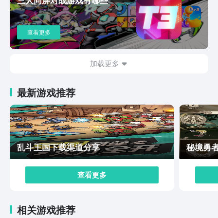
武器，电力等一系列科技，慢慢的就可以从原始部落直接
升级，最终就会有一些新的文明。游戏中还会有10个不同
天赋的领袖可以选择玩家可以自由的挑选，搭配对应的流
查看更多
派玩法。比如防御流，科技流确实是比较有自由度的。让
大家在体验的过程也会觉得比较清晰，另外废土的场景做
的确实比较细腻。劫后公司手机版中文版免费下载地址链
加载更多
接已经分享给大家。有兴趣的话就可以直接通过以上的链
接下载。游戏的重点就在于生存压力，而并不是吓人流，
最新游戏推荐
所以还是值得大家关注的，另外游戏的重玩价值也比较
高，如果大家喜欢末日策略还有模拟经营，就千万不要错
过。
乱斗王国下载渠道分享
秘境勇
查看更多
相关游戏推荐