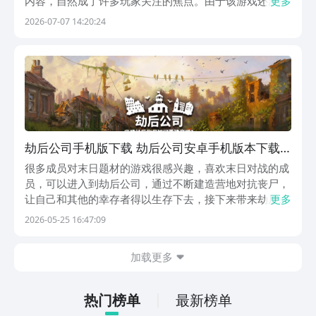
内容，自然成了许多玩家关注的焦点。由于该游戏还没有
更多
正式上线，目前没有直接的下载途径，但是玩家可以借助
2026-07-07 14:20:24
豌豆荚以及文章中的链接提前预约，在游戏首发上线后第
一时间获取安装包，并开始末日重建之旅。《劫后公
司》...
劫后公司手机版下载 劫后公司安卓手机版本下载
安装链接
很多成员对末日题材的游戏很感兴趣，喜欢末日对战的成
员，可以进入到劫后公司，通过不断建造营地对抗丧尸，
让自己和其他的幸存者得以生存下去，接下来带来劫后公
更多
司手机版下载，喜欢末日设定的成员，不要错过游戏，大
2026-05-25 16:47:09
量趣味的对战玩法，等待成员参与挑战。《劫后公司》最
新预约下载地址》》》》》#劫后公司#《《《《《劫后...
加载更多
热门榜单
最新榜单