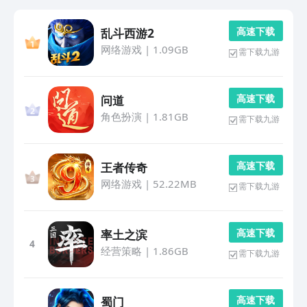
高 速 下 载
乱斗西游2
网络游戏
|
1.09GB
需下载九游
高 速 下 载
问道
角色扮演
|
1.81GB
需下载九游
高 速 下 载
王者传奇
网络游戏
|
52.22MB
需下载九游
高 速 下 载
率土之滨
4
经营策略
|
1.86GB
需下载九游
高 速 下 载
蜀门