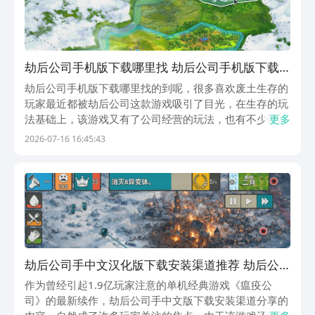
劫后公司手机版下载哪里找 劫后公司手机版下载
安装链接分享
劫后公司手机版下载哪里找的到呢，很多喜欢废土生存的
玩家最近都被劫后公司这款游戏吸引了目光，在生存的玩
法基础上，该游戏又有了公司经营的玩法，也有不少玩
更多
家，刚刷完游戏实况就急着找资源，绕了不少弯路还踩了
2026-07-16 16:45:43
带捆绑插件的坑。今天小编就带来了劫后公司手机版的下
载方式。《劫后公司》 最新预约下载地址》》》》》#
劫...
劫后公司手中文汉化版下载安装渠道推荐 劫后公
司不用钱下载安装链接
作为曾经引起1.9亿玩家注意的单机经典游戏《瘟疫公
司》的最新续作，劫后公司手中文版下载安装渠道分享的