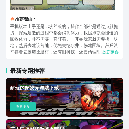
推荐理由：
手机版本上手还是比较舒服的，操作全部都是通过点触拖
拽。探索建造的过程中都会消耗体力，根据点就会慢慢的
回收体力，并不需要一直盯着。一开始玩家就需要挑一块
地，然后去建设营地，优先去挖水井，修建围墙。然后派
幸存者去废墟捡建材，还有旧科技，还要清理附近的丧尸
查看更多
巢穴，否则晚上随时都有可能会被突袭。比较有核心的特
色，那就是道德的抉择，没有标准的答案，每一步都在拷
最新专题推荐
问你。例如粮食见底之后，是选择将宠物狗杀掉救大人还
是留着当做精神寄托呢？面对孩子是选择教育他种地打
仗，还是选择花资源去读书？另外还会有一些随机事件，
耐玩的超次元游戏下载
例如有人会出来偷粮食，还会爆发小瘟疫。处理的方式不
同，那最终的走向也会有所区别，所以就算大家重开10
次，每一次都是不重样的，每一次都是一个新的故事。然
查看更多
后就是根据点经营还有策略扩张，并不是死守一个基地，
你可以选择多建设几个分散的根据点。每一个根据点的分
工不同，有一些负责生产，而有一些则负责研究，另外还
可以搭配12个技能分支，200多种组合。可以轻松的解决
三人同屏对战游戏有哪些