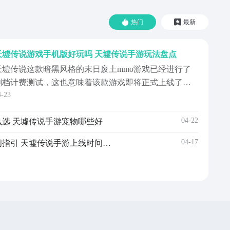
热门
最新
天墟传说游戏手机版好玩吗 天墟传说手游玩法盘点
天墟传说这款暗黑风格的末日废土mmo游戏已经进行了
删档计费测试，这也意味着该款游戏即将正式上线了，
4-23
对于一些喜欢该风格游戏的玩家来说，当前首要就是知
道天墟传说手游好玩吗，对于大家当前想知道的这个问
04-22
选 天墟传说手游宠物哪些好
题，小编接下来就来说一说该作品中的核心玩法内容，
让大家来自己感受该游戏的魅力。《天墟传说》最新下
04-17
天墟传说游戏手机版上线时间指引 天墟传说手游上线时间推荐
预约地址...