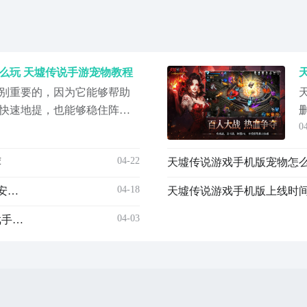
么玩 天墟传说手游宠物教程
别重要的，因为它能够帮助
快速地提，也能够稳住阵营
0
在使用宠物的时候也不需要
身的种族就能够获得属性方
04-22
荐
天墟传说游戏手机版宠物怎么
借助刷副本，往往达到不错
大家做相关的介绍。宠物在
04-18
天墟传说手游安卓下载地址 天墟传说安卓iOS最新版本安装包获取指南
载
04-03
天墟传说手游安卓下载安装最新版本推荐 天墟传说游戏手机版下载地址指引