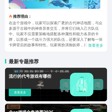
推荐理由：
在这个游戏中，玩家可以探索广袤的古代神话地图，与众
多源于古籍中的神兽异兽交互，并将它们纳入己方队伍
中。玩家不仅需要策略地搭配各种属性和能力各异的卡
牌，以形成一个战斗力强大的队伍，还要深入了解每一张
卡牌背后的故事和特性。玩家将扮演御妖师，肩负着守护
查看更多
千灵城的重任，在魔气弥漫的环境中代替挚友前往正邪之
战的前线。在游戏的叙事中，穿梭在正邪双方之间，展开
最新专题推荐
一段既是护卫又是冒险的旅程。玩家们将以第三人称视
角，自由穿梭于千灵城的每一个角落，每座建筑都细致地
刻画着古风的痕迹，而城中的NPC和其他玩家的互动，则
流行的代号游戏有哪些
让这座虚拟城池显得生机勃勃。在这里，玩家不会孤单，
因为无论何时何地，总有一群志同道合的战友在旁边。通
过战斗、任务完成以及与其他玩家的互动，卡牌可以获得
查看更多
经验和成长，进而进化成更高级的形态，拥有更为强大的
能力。其独特之处在于构建了一个宏大的全架空世界观，
让玩家在翻开山海经的神秘一页时，仿佛步入了一个古老
而又新奇的神话时空。这款游戏在MMO框架中巧妙地植
全cg游戏合集推荐2026