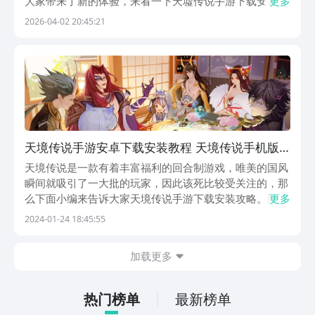
大家带来了新的体验，来看一下天墟传说手游下载安装最
更多
新版。地址，如果玩家想要下载这款游戏，那通过以下的
2026-04-02 20:45:21
链接即可。在这里没有绝对的善恶，就只有生存的厮杀和
抉择。玩家在体验时也会觉得很有趣。《天墟传说》最
新...
天境传说手游安卓下载安装教程 天境传说手机版
下载
天境传说是一款有着丰富福利的回合制游戏，唯美的国风
瞬间就吸引了一大批的玩家，因此该死比较受关注的，那
么下面小编来告诉大家天境传说手游下载安装攻略。同时
更多
大家也可别忘去九游进游戏进行预约，里面会有游戏攻略
2024-01-24 18:45:55
和资讯哦。当然本次预约的奖励也是很丰富的，喜欢的玩
家可不要错过了。【天境传说】最新版预约/下载地址》...
加载更多
热门榜单
最新榜单