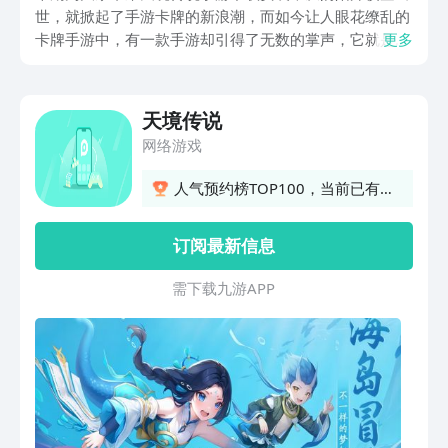
世，就掀起了手游卡牌的新浪潮，而如今让人眼花缭乱的
卡牌手游中，有一款手游却引得了无数的掌声，它就是背
更多
靠山海经传说，以国风绘卷为基础的天境传说，汲取了浓
郁中国传统文化精髓的国风卡牌手游，以山海经为题材背
景，为玩家呈现了一个奇幻而又熟悉的神话世界，感兴趣
天境传说
就下载尝试一下吧，从1月6日起，游戏全平台正式上线，
网络游戏
还可以领取到新服奖励哦。
人气预约榜TOP100，当前已有
106人预约
订阅最新信息
需 下 载 九 游 A P P