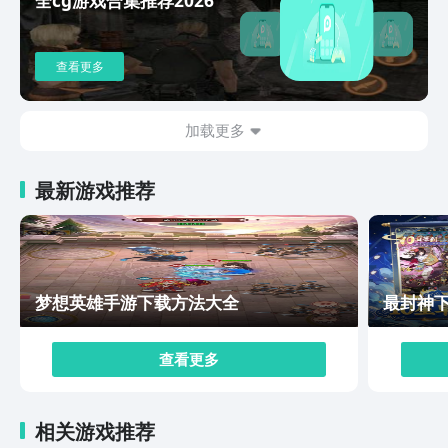
入了创新性的卡牌机制，进而给予玩家一个全新的游戏体
验。角色卡牌的抽取不仅是运气的体现，更是战略深度的
开始。通过精心设计的回合制战斗，玩家们得以展开一场
查看更多
场智慧的较量，其中布阵策略和元素克制关系是取胜的关
键。继承了经典卡牌游戏获取资源的传统之余，如爬塔挑
战、演武场较量以及资源和经验副本的挖掘。本期为大家
加载更多
带来天境传说手游下载安装分享就到这了，对于热爱策略
和深度养成的玩家来说，这款游戏无疑提供了一个值得深
最新游戏推荐
入探索的精彩世界，一定要来尝试一番。
梦想英雄手游下载方法大全
最封神
查看更多
相关游戏推荐