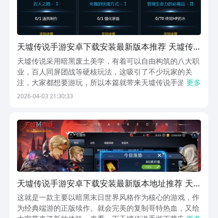
天墟传说手游安卓下载安装最新版本推荐 天墟传
说游戏手机版下载地址指引
天墟传说采用暗黑废土美学‌，有着可以自由构筑的八大职
业，百人同屏团战等硬核玩法，这吸引了不少玩家的关
注，大家都想要游玩，所以本篇就带来天墟传说手游下载
更多
安装最新版的分享，帮助大家进入到这个血月笼罩的残酷
2026-04-03 21:30:33
世界中，想玩的可千万别错过，赶快来瞧一瞧下文吧。
【天墟传说】最新版预约/下载》》》》》#天墟传说
#《...
天墟传说手游安卓下载安装最新版本地址推荐 天
墟传说游戏手机版下载地址分享
这就是一款主要以暗黑末日世界风格作为核心的游戏，作
为经典端游的正版续作。就会完美的复制哥特热血，又给