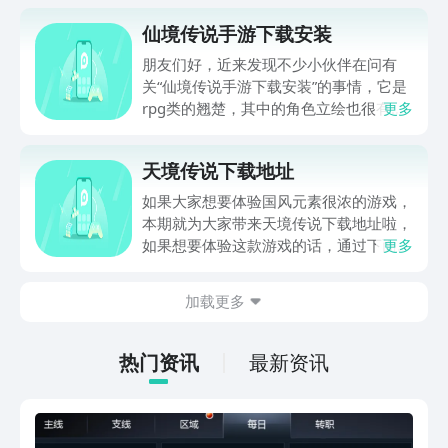
仙境传说手游下载安装
朋友们好，近来发现不少小伙伴在问有
关“仙境传说手游下载安装”的事情，它是
rpg类的翘楚，其中的角色立绘也很有动
更多
漫风格，每个角色的个性也十分鲜明，在
实际游戏过程中能够得到沉浸式的体验，
天境传说下载地址
那么下面小编就给各位介绍一下它的下载
预约地址，想了解的话就一起来看看吧！
如果大家想要体验国风元素很浓的游戏，
本期就为大家带来天境传说下载地址啦，
如果想要体验这款游戏的话，通过下面小
更多
编介绍给大家的链接可以直接进入咋专区
查看详情，大家是可以在下面找到自己喜
加载更多
欢的一部分玩法，也有小编为大家准备的
一部分玩法介绍哦。
热门资讯
最新资讯