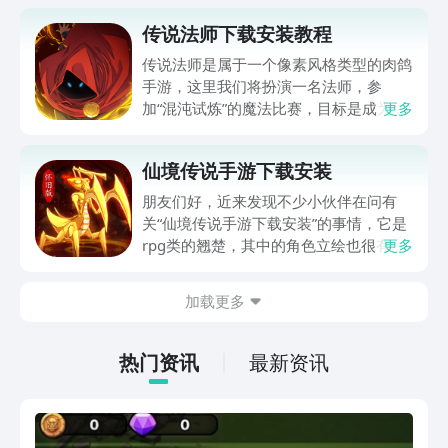
传说法师下载安装教程
传说法师是属于一个像素风格类型的肉鸽
手游，这里我们将扮演一名法师，参
加“混沌试炼”的魔法比赛，目标是成为传
更多
说中的最强法师。传说法师下载安装方式
有哪些？其实游戏的特色是快节奏的战
仙境传说手游下载安装
斗，丰富的法术组合，以及随机生成的地
牢。本文将介绍传说法师的下载安装方
朋友们好，近来发现不少小伙伴在问有
法，以及基本的玩法技巧。
关“仙境传说手游下载安装”的事情，它是
rpg类的翘楚，其中的角色立绘也很有动
更多
漫风格，每个角色的个性也十分鲜明，在
实际游戏过程中能够得到沉浸式的体验，
加载更多
那么下面小编就给各位介绍一下它的下载
预约地址，想了解的话就一起来看看吧！
热门资讯
最新资讯