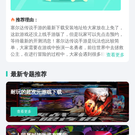
推荐理由：
塞尔达传说手游的最新下载安装地址给大家放在上免了，
这款游戏还没上线手游版了，但是玩家可以先点击预约，
等待最新的开测消息！塞尔达传说手游是玩法也比较简
单，大家需要在游戏中扮演一名勇者，前往世界中去拯救
公主，在进行冒险的过程中，大家会遇到很多非常强大的
查看更多
怪物，最终要打败【魔王盖浓】才算完成游戏的全部故事
剧情！在游戏过程中，大家可以和好友一起建造一个属于
最新专题推荐
自己的安全基地，建造玩法是需要大家在世界中收集一些
材料的，而且还可以去圈养一些非常可爱的宠物，当然
了，抓捕过程中，可没有玩家们想象的那么安全，毕竟宠
耐玩的超次元游戏下载
物是有阶级设定的，往往都会刷新在一些很危险的地方！
好了，大家耐心的看完全文中的一些玩法介绍后，是不是
都迫不及待的想点击“塞尔达传说手游安卓版链接”去进行
查看更多
下载体验了，这款游戏中的打斗细节和世界环境的设计一
定会让玩家们非常惊喜的！快去试试吧！
三人同屏对战游戏有哪些