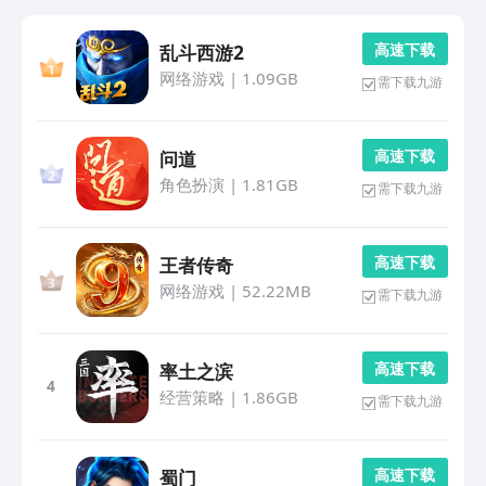
高 速 下 载
乱斗西游2
网络游戏
|
1.09GB
需下载九游
高 速 下 载
问道
角色扮演
|
1.81GB
需下载九游
高 速 下 载
王者传奇
网络游戏
|
52.22MB
需下载九游
高 速 下 载
率土之滨
4
经营策略
|
1.86GB
需下载九游
高 速 下 载
蜀门