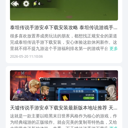
泰坦传说手游安卓下载安装攻略 泰坦传说游戏手
机版下载安装链接推荐
很多喜欢放置养成类玩法的朋友，都想找正规安全的渠道
完成泰坦传说手游下载安装，安心体验这款休闲新作。这
里就不得不提九游这个手游福利排名第一的游戏平台，它
更多
属于阿里巴巴灵犀互娱旗下平台，正规大平台不用担心安
2026-05-20 11:10:06
全问题，同时平台里有各式各样的手游，登录就能领取优
惠券，还有0元首充、半价月卡等实惠福利。【泰坦传
说...
天墟传说手游安卓下载安装最新版本地址推荐 天
墟传说游戏手机版下载地址分享
这就是一款主要以暗黑末日世界风格作为核心的游戏，作
为经典端游的正版续作。就会完美的复制哥特热血，又给