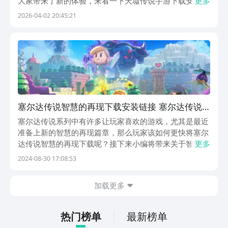
大家带来了新的体验，来看一下天墟传说手游下载安装最
更多
新版。地址，如果玩家想要下载这款游戏，那通过以下的
2026-04-02 20:45:21
链接即可。在这里没有绝对的善恶，就只有生存的厮杀和
抉择。玩家在体验时也会觉得很有趣。《天墟传说》最
新...
塞尔达传说智慧的再现下载安装链接 塞尔达传说
智慧的再现安卓正版下载链接
塞尔达传说系列中有许多让玩家喜欢的游戏，尤其是最近
准备上新的智慧的再现篇章，那么玩家该如何更快将塞尔
达传说智慧的再现下载呢？接下来小编将带来关于智慧的
更多
再现篇章的主人公的介绍，玩家在了解到大致背景后说不
2024-08-30 17:08:53
定更有动力下载体验冒险旅程。《塞尔达传说：智慧的再
现》最新预约下载链接：》》》》》#塞尔达传说：智
加载更多
慧...
热门榜单
最新榜单