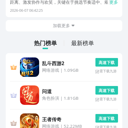
距离、激发协作与欢笑，关键在于挑选节奏适中、规则易
更多
懂且具备强社交属性的作品。本文精选五款人气高、上手
2026-06-07 06:42:25
快、支持本地或在线多人同玩的精品小游戏，兼顾趣味性
与思维锻炼，覆盖不同年龄层需求。建议玩家优先通过九
加载更多
游
热门榜单
最新榜单
高 速 下 载
乱斗西游2
网络游戏
|
1.09GB
需下载九游
高 速 下 载
问道
角色扮演
|
1.81GB
需下载九游
高 速 下 载
王者传奇
网络游戏
|
52.22MB
需下载九游