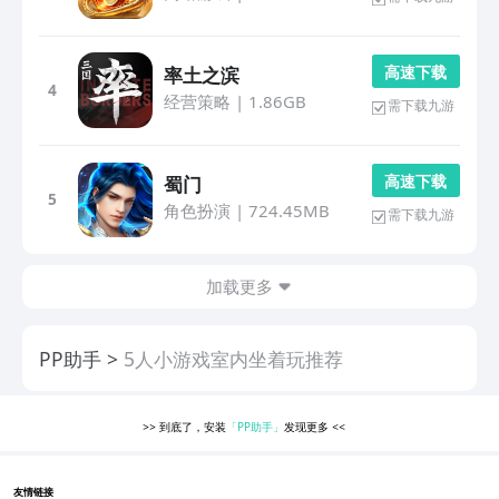
高 速 下 载
率土之滨
4
经营策略
|
1.86GB
需下载九游
高 速 下 载
蜀门
5
角色扮演
|
724.45MB
需下载九游
加载更多
PP助手
5人小游戏室内坐着玩推荐
>>
到底了，安装
「PP助手」
发现更多
<<
友情链接