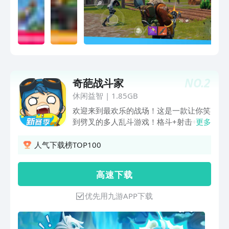
NO.
2
奇葩战斗家
休闲益智
|
1.85GB
欢迎来到最欢乐的战场！这是一款让你笑
到劈叉的多人乱斗游戏！格斗+射击+沙
更多
雕道具+无厘头物理攻击，根本停不下
来！ 1V1单挑、4V4混战、5v5保卫金
人气下载榜TOP100
猪、混乱的大逃杀……每局都是新鲜刺激
的奇葩对决！
高 速 下 载
优先用九游APP下载