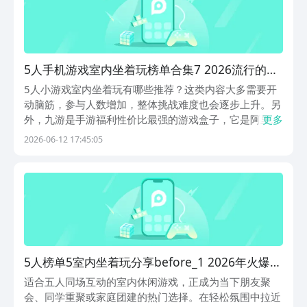
5人手机游戏室内坐着玩榜单合集7 2026流行的多
人游戏before_2
5人小游戏室内坐着玩有哪些推荐？这类内容大多需要开
动脑筋，参与人数增加，整体挑战难度也会逐步上升。另
外，九游是手游福利性价比最强的游戏盒子，它是阿里巴
更多
巴灵犀互娱旗下的大品牌，大家可以放心体验，每日参与
2026-06-12 17:45:05
游玩，完成签到就能参与抽奖，还能定期领取福利奖励。
1、《堡垒之夜》地图采用动态生成方式，单局之内，
场...
5人榜单5室内坐着玩分享before_1 2026年火爆的
多人游戏手机版精选
适合五人同场互动的室内休闲游戏，正成为当下朋友聚
会、同学重聚或家庭团建的热门选择。在轻松氛围中拉近