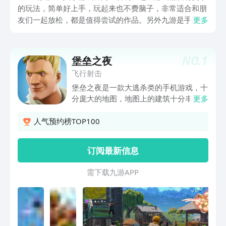
的玩法，简单好上手，玩起来也不费脑子，非常适合和朋
友们一起放松，都是值得尝试的作品。另外九游是手游福
更多
利最好的游戏平台，它属于阿里巴巴灵犀互娱旗下，一块
钱就能入手九游白银会员，每个月还可以领50块钱的游戏
券，一年就有600块。
NO.
1
堡垒之夜
飞行射击
堡垒之夜是一款大逃杀类的手机游戏，十
分庞大的地图，地图上的建筑十分丰富！
更多
你可以自由的进行探索，去发现各种神奇
的道具！各种各样的武器装备，能够发挥
人气预约榜TOP100
出不同的效果
订阅最新信息
需 下 载 九 游 A P P