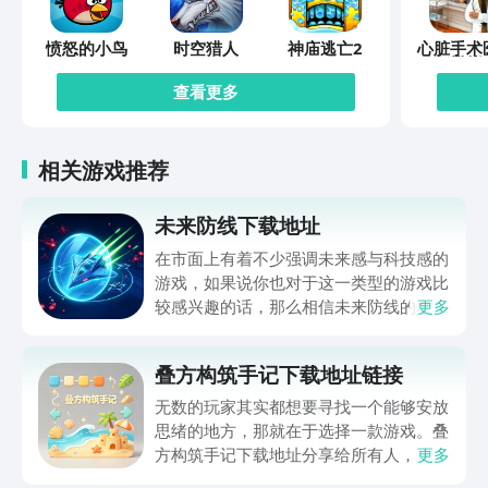
愤怒的小鸟
时空猎人
神庙逃亡2
心脏手术
模拟
查看更多
相关游戏推荐
未来防线下载地址
在市面上有着不少强调未来感与科技感的
游戏，如果说你也对于这一类型的游戏比
较感兴趣的话，那么相信未来防线的名字
更多
你一定是听说过的，小编今天的内容中为
你准备的就是未来防线下载预约的。的相
叠方构筑手记下载地址链接
关链接，在最近这款游戏的热度非常之
高，无论是先进前卫的背景设定，还是紧
无数的玩家其实都想要寻找一个能够安放
张有趣的战斗玩法，都吸引着不少同学的
思绪的地方，那就在于选择一款游戏。叠
关注，你是否也想要提前进行预约，方便
方构筑手记下载地址分享给所有人，这一
更多
在开服之后立即下载呢？那么千万别错过
款游戏玩起来还是比较简单的，主要是以