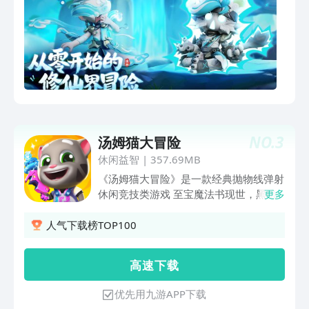
NO.
3
汤姆猫大冒险
休闲益智
|
357.69MB
《汤姆猫大冒险》是一款经典抛物线弹射
休闲竞技类游戏 至宝魔法书现世，黑暗
更多
势力极力抢夺而引发一场星球战争，冒险
家们快来拯救我们美丽的星球。 这里有
人气下载榜TOP100
广袤无垠的森林，个性独特的时装，粘人
至极的萌宠，更有回合策略的3V3竞技，
高 速 下 载
挖坑高抛畅快弹射，精彩无限，尽在《汤
姆猫大冒险》。
优先用九游APP下载