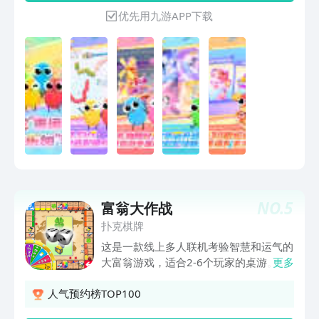
可以吃掉尸体迅速变长。 无尽模式or限
优先用九游APP下载
时模式，和小伙伴们比比谁更长吧！ 如
果你喜欢贪吃蛇大作战，欢迎随时给我们
留下宝贵的意见，推荐给好友一起来玩哦
~
NO.
5
富翁大作战
扑克棋牌
这是一款线上多人联机考验智慧和运气的
大富翁游戏，适合2-6个玩家的桌游。你
更多
可以在游戏中交易土地、建造房屋、拍卖
资产，以及体验到惊险刺激大转盘。在棋
人气预约榜TOP100
盘里叱咤风云，垄断土地并且让其他玩家