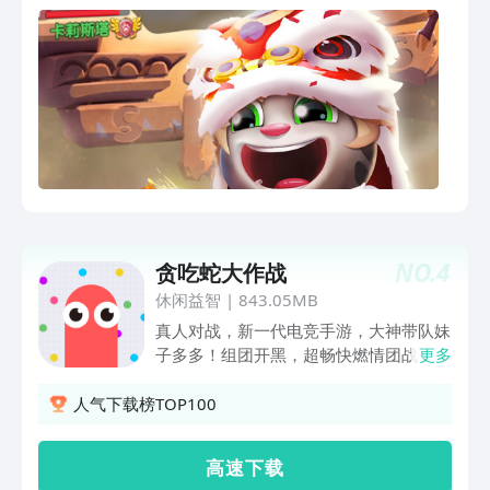
NO.
4
贪吃蛇大作战
休闲益智
|
843.05MB
真人对战，新一代电竞手游，大神带队妹
子多多！组团开黑，超畅快燃情团战，随
更多
时三杀暴走超神！ 控制摇杆走位你的小
蛇，吃掉地图上彩色的小圆点，就会变
人气下载榜TOP100
长。 小心！蛇头碰到其他贪吃蛇就会死
亡，并且产生大量小圆点。 长按加速
高 速 下 载
键，用巧妙的走位让蛇身被别人撞上，就