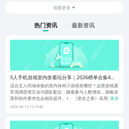
今天文章中的这些内容。
休闲体验为主，可以满足大家的体验心
加载更多
情。如果大家想要下载这款游戏，其实方
法很简单，通过以下的链接即可先来看一
下游戏的主要乐趣吧。
热门资讯
最新资讯
5人手机游戏室内坐着玩分享｜2026榜单合集4多
人互动游戏before_2
适合五人同场体验的室内休闲小游戏有哪些？这类游戏通
常强调思维互动与团队配合，随着参与人数增加，策略深
度和协作要求也会相应提升。1、《堡垒之夜》采用动态
更多
地图生成机制，每局场景布局、地形结构及资源点分布均
2026-06-13 12:14:46
随机刷新，杜绝重复体验。融合多变天气系统，雾气、暴
雨等环境效果实时影响视野与战术决策。五人组队模式下