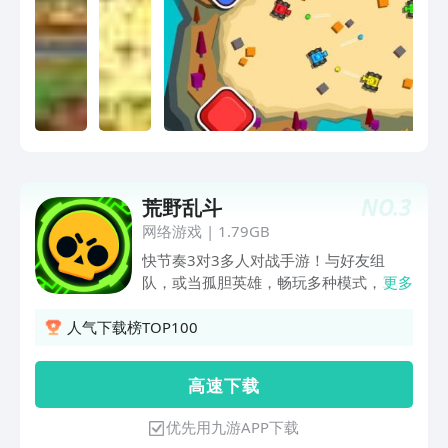
贸易和战斗。在竞技场模式中，玩家可以
作坦克，干掉你的敌人，与狡猾的敌人战
在游戏中挑战其他玩家来赢得宝箱和荣
斗，成为超神坦克！
誉。在战斗模式中，玩家需要参与一场持
续数小时的大规模战斗，争取胜利和荣
誉。 九游为您提供4人大乱斗的 手机游
戏，欢迎大家记住本站网址，九游是您下
载安卓手游app最好的网站！
NO.
3
荒野乱斗
网络游戏
|
1.79GB
快节奏3对3多人对战手游！与好友组
队，或当孤胆英雄，畅玩多种模式，3分
更多
钟内一决胜负。 丰富多样的英雄等您解
锁和升级，使用强大的超级技能、星徽之
人气下载榜TOP100
力和随身妙具横扫战场！收集独特皮肤，
让自己与众不同。在乱斗世界的众多神秘
高 速 下 载
地点展开对战！
优先用九游APP下载