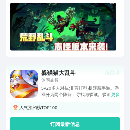
NO.
4
躲猫猫大乱斗
休闲益智
5v20多人对抗(非盲打型)捉迷藏手游。游
戏分为两个阵营：寻找与躲藏。躲藏者伪
更多
装成各种物品，寻找者凭记图策略抓捕！
这游戏趣味十足，社交乐翻，深度解压！
人气预约榜TOP100
堪称联网版3D找茬，超级解谜游戏，
Super益智！该玩法让您智力突破200，
订阅最新信息
过目不忘，灵感的爆棚！老少皆宜，劳逸