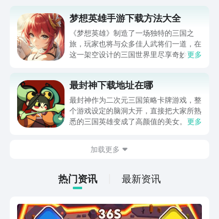
梦想英雄手游下载方法大全
《梦想英雄》制造了一场独特的三国之
旅，玩家也将与众多佳人武将们一道，在
这一架空设计的三国世界里尽享奇妙冒
更多
险，并在刺激的战斗中体验与敌人厮杀的
激情。梦想英雄手游下载方法大全马上就
最封神下载地址在哪
为玩家们带来，通过它就可以体验到超级
畅快的三国冒险，想入坑这一作品的玩家
最封神作为二次元三国策略卡牌游戏，整
还请不要错过。
个游戏设定的脑洞大开，直接把大家所熟
悉的三国英雄变成了高颜值的美女。整体
更多
的新鲜感比较足，所以玩家在体验的时候
也想要了解最封神下载地址在哪。毕竟玩
加载更多
家在体验游戏的时候，如果能够成功的下
载游戏，那么在体验时会更加的方便。下
面就针对下载地址做相关内容的介绍。
热门资讯
最新资讯