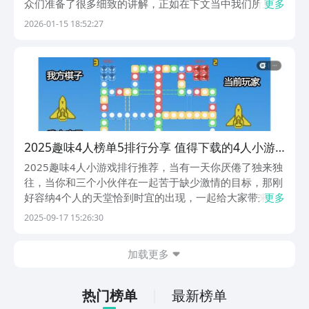
众们准备了很多细致的讲解，正如在下文当中我们所见到
更多
的那样，有如此的游戏伴随在我们玩家的身边，感受到它
2026-01-15 18:52:27
们所带来的独特体验的快乐，或许还是可以让我们去享受
一番的呢。1、《四人坦克大战》点击按钮控制着大伙
的...
2025趣味4人榜单5排行分享 值得下载的4人小游
戏before_1合辑
2025趣味4人小游戏排行推荐，当有一天你厌倦了独来独
往，当你和三个小伙伴在一起苦于缺少激情的目标，那刚
好容纳4个人的天堂恰到时宜的出现，一起给大家带来欣
更多
喜雀跃的魔力，制作组把那些欢乐无限的瞬间，透过一个
2025-09-17 15:26:30
个巧计百出的机制展现了出来，真正完美的诠释了何谓趣
味津津，何为多人游戏的天堂。1、《四人城市赛车...
加载更多
热门榜单
最新榜单