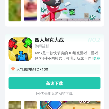
清新可爱，视觉享受令人眼花缭乱。它是
超级容易玩和独特的。 4人大乱斗游戏亮
点 1、自定义角色可以自定义自己的角色
外观和配置，以更好地满足您的战斗需
求。 2、互动社区，玩家可以在游戏中建
立联盟和社交圈，分享战斗经验和游戏策
略。 3、玩家可以为游戏中的敌人设定自
NO.
2
四人坦克大战
己的行动规则和策略。 4、不同的boss有
不同的技能，玩家应该熟悉它们并参与战
休闲益智
略战斗。 4人大乱斗游戏优势 1、高度可
Tank是一款快节奏的3D坦克游戏，游戏
扩展，游戏支持自定义地图，模型和插
包含4种不同模式，可满足玩家不同需
更多
件，可以由第三方开发人员扩展。 2、白
求，颜色对应玩家。游戏基于OpenGL，
天和黑夜模式允许玩家挑战随着游戏进程
超高清画面，让你可以清楚的看到坦克的
人气预约榜TOP100
而变化的环境和战斗条件。 3、购买和交
样子，操作简单。在游戏中，坦克会自动
易虚拟物品，玩家可以在游戏中购买或交
旋转，玩家需通过点击按钮来控制己方坦
高 速 下 载
易各种虚拟物品，包括角色外观、辅助道
克的开火方向，以及移动方向，比较考验
具等。 4、滑动屏幕控制球的移动，将敌
技巧。在游戏场景中有着各不相同的障碍
优先用九游APP下载
人赶出安全区域。 4人大乱斗游戏评价
物，玩家可利用场景中的障碍物躲避敌人
沙盒模式允许玩家自由探索游戏世界，建
的子弹，或利用障碍物推开敌人，迫使敌
立自己的基地和设施，并与其他玩家进行
人坦克漏出破绽，从而完成击杀。快来操