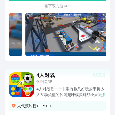
结合，茶余饭后的笑料！游戏界一绝，喵
需 下 载 九 游 A P P
~~~二十四张地图：学校、迷你城市、珠
宝行、公寓、监狱、工地、城堡、赛车
场、医院、军事要塞、办公室、空间站、
航天基地、小镇、码头、酒店、火星基
地、别墅、巨人厨房、野外营地、训练
营、教堂、游戏世界、封顶工地。每张地
图，躲藏者可伪装成60多种物品，累计
1500多种物品。
NO.
5
4人对战
休闲益智
4人对战是一个非常有趣又好玩的手机多
人互动类型的休闲趣味模拟对战小游戏。
更多
在游戏中玩家可以和朋友们进行精彩的游
戏模拟对战，本游戏内拥有超多新奇有趣
人气预约榜TOP100
的小游戏，可同时支持2-4人互动对战，