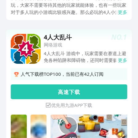
玩，大家不需要等待其他的玩家就能体验，也有一些玩家
对于多人玩的小游戏比较感兴趣。那么必玩的4人小游戏
更多
大全都有哪些呢？接下来为大家盘点几款，除了可以通过
4人玩的游戏享受欢乐，也有一些支持多人玩游戏都是满
足需求的，玩家不妨了解一下。
NO.
1
4人大乱斗
网络游戏
4人大乱斗 游戏中，玩家需要在赛道上避
免各种陷阱和障碍物，还同时需要躲避对
更多
手的攻击。在战斗中，玩家可以通过使用
各种装备来攻击对手，通过巧妙的操作来
人气下载榜TOP100，当前已有42人订阅
避开对手的攻击。在游戏过程中，玩家们
还还需要收集道具来增加自己的战斗能
高 速 下 载
力。感兴趣的玩家快来下载试玩吧。 4人
大乱斗游戏特色 1、独特的多人混乱模
优先用九游APP下载
式，可以与多达100名玩家同时玩。 2、
在线挑战模式，挑战不同难度的多个关
卡，每个关卡都有独特的地形和敌人。
3、无尽模式，允许玩家与其他玩家合作
对抗来自四面八方的敌人。 4、画面风格