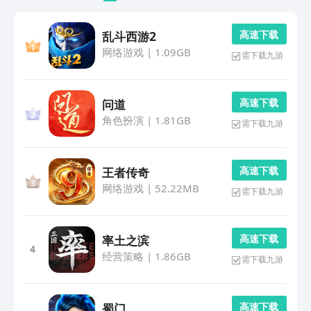
高 速 下 载
乱斗西游2
网络游戏
|
1.09GB
需下载九游
高 速 下 载
问道
角色扮演
|
1.81GB
需下载九游
高 速 下 载
王者传奇
网络游戏
|
52.22MB
需下载九游
高 速 下 载
率土之滨
4
经营策略
|
1.86GB
需下载九游
高 速 下 载
蜀门