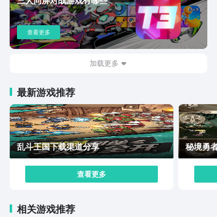
因此也有概率会出现从高品质矿箱中开出低品质原石的情
况，使得玩家们需认真地规划金币的使用，不要只买贵的
高品质宝箱，不然在开启自动化后金币会消耗得非常快，
查看更多
很容易导致自己血本无归，所以购买策略和经营方针在此
作中很重要，只有合理地去利用手里的资源，令它们为自
己带回更大的回报，才能让自己更快地成为宝石大师。从
加载更多
一无所有的囚犯至远近闻名的宝石大师，是游玩从零开始
成为宝石大师所能获得的经营乐趣，玩家们若是也想享受
最新游戏推荐
实现人生逆袭的乐趣，可通过从零开始成为宝石大师下载
方法分享所留的入口来完成此作的预约，让自己不会将它
错过。
乱斗王国下载渠道分享
秘境勇
查看更多
相关游戏推荐