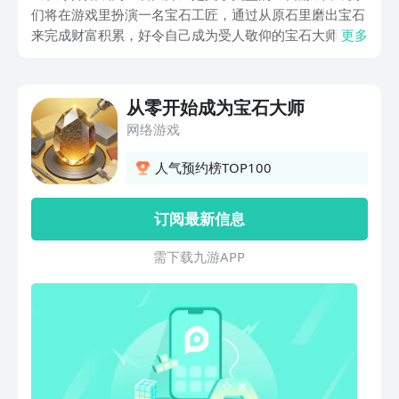
们将在游戏里扮演一名宝石工匠，通过从原石里磨出宝石
来完成财富积累，好令自己成为受人敬仰的宝石大师。从
更多
零开始成为宝石大师下载方法分享已备好，玩家们可通过
里边的内容来了解如何能游玩到它，有兴趣的玩家快来瞧
瞧吧。
从零开始成为宝石大师
网络游戏
人气预约榜TOP100
订阅最新信息
需 下 载 九 游 A P P