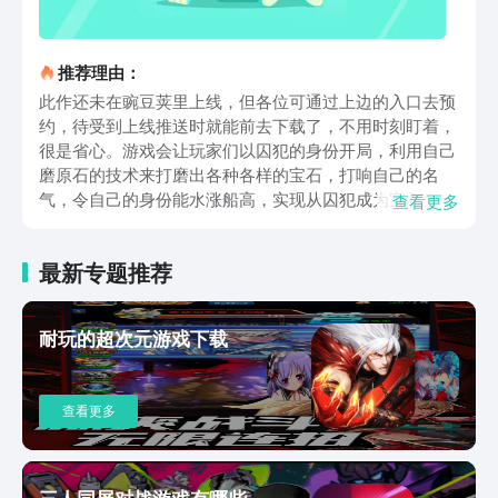
推荐理由：
此作还未在豌豆荚里上线，但各位可通过上边的入口去预
约，待受到上线推送时就能前去下载了，不用时刻盯着，
很是省心。游戏会让玩家们以囚犯的身份开局，利用自己
磨原石的技术来打磨出各种各样的宝石，打响自己的名
气，令自己的身份能水涨船高，实现从囚犯成为宝石大师
查看更多
的逆袭。并且游戏还设置了文本里庞大的剧情，让玩家们
通过文字玩法，也能享受到体验感很棒的RPG乐趣。除免
最新专题推荐
费的破烂矿箱外，所有矿箱都需要玩家们消耗金币来购
买，并且不同类型的宝箱都需要完成相应的任务才能解锁
购买权限，它们能开出的宝石类型也多种多样，玩家们要
耐玩的超次元游戏下载
做的就是不断买下各类矿箱，打磨从矿箱里的原石，将打
磨好的宝石成品卖掉换取金币，以此来完成财富的累积。
若是解锁了切割功能，还能将开出来的宝石利用切割工艺
查看更多
进一步提升它的价值，好令它能卖出更高的价钱。后续更
能在开启了自动化后，令游戏自动去进行矿箱购买、自动
完成原石的打磨和自动切割开出来的原石，彻底解放玩家
的双手。但要注意，由于矿箱里能开出的原石非常随机，
三人同屏对战游戏有哪些