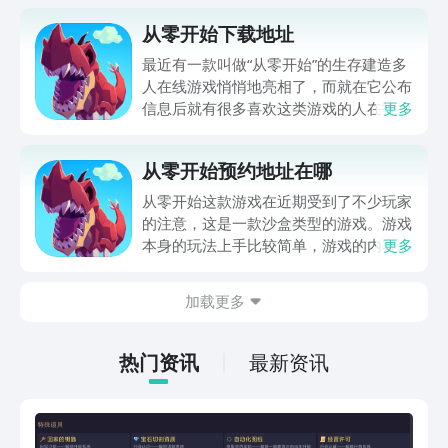
从零开始下载地址
最近有一款叫做“从零开始”的生存建造多
人在线游戏悄悄地亮相了，而就在它公布
信息后就有很多喜欢这类游戏的人在找它
更多
的下载链接，想要亲自体验一番这游戏，
那么为了让大家都能游玩体验，下文中就
从零开始预约地址在哪
会将从零开始下载链接给到大家，在有了
具体的下载渠道后大家就可以去试一试
从零开始这款游戏在近期受到了不少玩家
了。
的注意，这是一款沙盒类型的游戏。游戏
本身的玩法上手比较简单，游戏的内容丰
更多
富，玩家们可以在游戏之中得到非常好的
体验。那么，从零开始预约地址在哪？不
加载更多
少玩家在看到游戏的宣传之后都对其有了
不少的兴趣，所以才会在网上询问关于这
款游戏的预约地址。
热门资讯
最新资讯