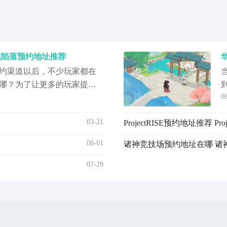
跳陷落预约地址推荐
约渠道以后，不少玩家都在
哪？为了让更多的玩家提前
0
游戏的预约地址给找了出
会将心跳陷落的预约地址分
03-21
ProjectRISE预约地址推荐 Pr
家来详细的介绍一下该作品
落》最新下载地址预约地
08-01
诸神竞技场预约地址在哪 诸
载
07-29