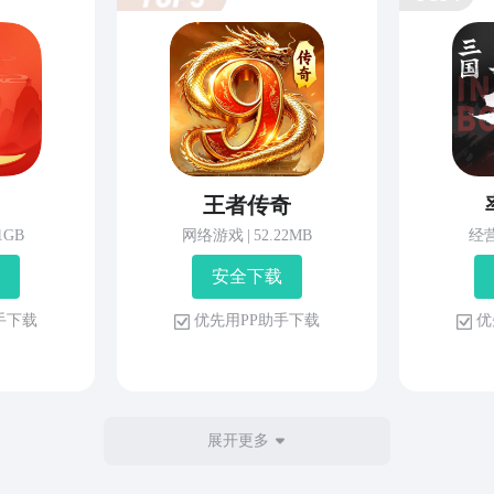
王者传奇
81GB
网络游戏
|
52.22MB
经
安 全 下 载
 手 下 载
优 先 用 P P 助 手 下 载
优 
展开更多