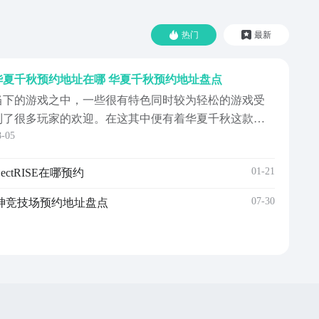
热门
最新
华夏千秋预约地址在哪 华夏千秋预约地址盘点
当下的游戏之中，一些很有特色同时较为轻松的游戏受
到了很多玩家的欢迎。在这其中便有着华夏千秋这款游
8-05
戏。这款游戏的画风看起来十分的治愈，同时玩法上也
有着自己的创新。那么，华夏千秋预约地址在哪？很多
01-21
ojectRISE在哪预约
玩家对于这款游戏很感兴趣，但是不知道应该去哪里才
可以预约到这款游戏。【华夏千秋】最新版预约/下
07-30
神竞技场预约地址盘点
》》》》》#...