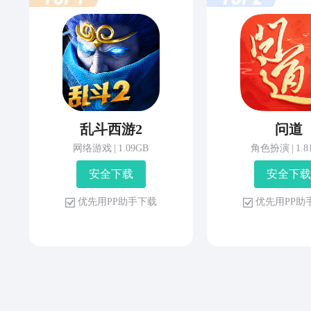
乱斗西游2
问道
网络游戏
|
1.09GB
角色扮演
|
1.
安 全 下 载
安 全 下 载
优 先 用 P P 助 手 下 载
优 先 用 P P 助