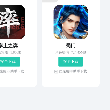
率土之滨
蜀门
营策略
|
1.86GB
角色扮演
|
724.45MB
安 全 下 载
安 全 下 载
先 用 P P 助 手 下 载
优 先 用 P P 助 手 下 载