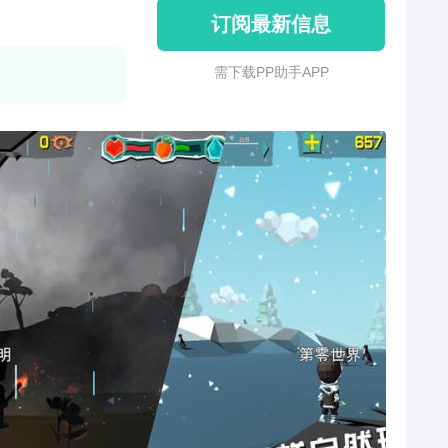
订阅最新信息
需 下 载 P P 助 手 A P P