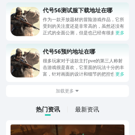
代号56测试服下载地址在哪
作为一款开放题材的冒险游戏作品，它所
受到的关注度还是非常高的，虽然还没有
正式的全面公测，但是也已经有很多的朋
更多
友想要去下载体验了，今天小编就来和大
家说下代号56测试服下载地址在哪，小
代号56预约地址在哪
编建议大家可去通过九游来进行先行预
约，这样在游戏开放测试和公测以后，自
很多玩家对于这款主打pve的第三人称射
己就能第一时间掌握到具体的消息了。
击游戏很是喜欢，它里面的玩法十分的丰
富，针对画面的设计和细节的把控也很到
更多
位，下面小编就来和大家说说代号56预
约地址在哪，小伙伴们若是想要抢先去体
加载更多
验这款游戏的话，小编的建议是通过“九
游”来进行预约，这样也能快速的了解到
各类资讯和攻略。
热门资讯
最新资讯