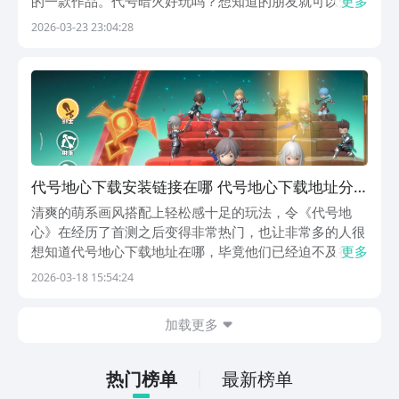
的一款作品。代号暗火好玩吗？想知道的朋友就可以先来
更多
看一下游戏的玩法模式，结合玩法模式，然后去深入的分
2026-03-23 23:04:28
析，看一下这款游戏到底有什么样的独特之处。相信让大
家在看完之后，就能够明白。《代号：暗火》最新下载
预...
代号地心下载安装链接在哪 代号地心下载地址分
享
清爽的萌系画风搭配上轻松感十足的玩法，令《代号地
心》在经历了首测之后变得非常热门，也让非常多的人很
想知道代号地心下载地址在哪，毕竟他们已经迫不及待地
更多
想要进入代号地心所创建的世界，去享受童话般的冒险。
2026-03-18 15:54:24
别急，入口已经为玩家们准备好，快随着小编一起来瞧瞧
如何下载吧。《代号：地心》最新预约下载地
加载更多
址》》》》》...
热门榜单
最新榜单