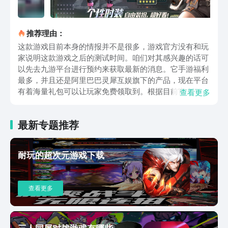
推荐理由：
这款游戏目前本身的情报并不是很多，游戏官方没有和玩
家说明这款游戏之后的测试时间。咱们对其感兴趣的话可
以先去九游平台进行预约来获取最新的消息。它手游福利
最多，并且还是阿里巴巴灵犀互娱旗下的产品，现在平台
有着海量礼包可以让玩家免费领取到。根据目前官方所放
查看更多
出的信息来看，这款游戏首先是一款弹幕射击类型的游
戏。一般而言这种类型的游戏都是采用了俯视角或者第三
最新专题推荐
人称的玩法为主，关于第一人称的玩法虽然有可能，但目
前来看可能性并不算大。第二个放出的信息则是这款游戏
是属于暗黑地牢类型的游戏。简单来说就是类似刷子游戏
耐玩的超次元游戏下载
的那种玩法。这种玩法一般都是爽快感十足，玩家们在体
验到刷刷刷的同时还能打到各种的宝物，这会让玩家们非
常的有成就感。这种以射击为主的刷宝游戏在当下是属于
查看更多
不多见的。绝大部分的刷宝游戏都是属于动作类型。这也
给了很多玩家十分新奇的感觉，虽然当下的资料不算多，
但是游戏给人的观感还是很不错的。上面这些便是代号暗
火下载地址在哪的说明。这款游戏从当下来看虽然本身的
三人同屏对战游戏有哪些