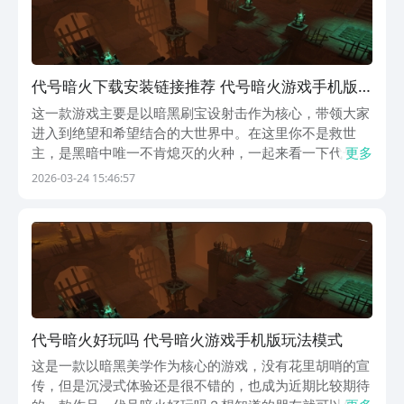
代号暗火下载安装链接推荐 代号暗火游戏手机版
版在哪下载
这一款游戏主要是以暗黑刷宝设射击作为核心，带领大家
进入到绝望和希望结合的大世界中。在这里你不是救世
主，是黑暗中唯一不肯熄灭的火种，一起来看一下代号暗
更多
火下载地址。大家可以先关注以下的链接，等到游戏上线
2026-03-24 15:46:57
之后就可以下载。看一下这款游戏有哪一些主要的玩法，
是不是会吸引大家的关注？《代号：暗火》最新下载预约
地...
代号暗火好玩吗 代号暗火游戏手机版玩法模式
这是一款以暗黑美学作为核心的游戏，没有花里胡哨的宣
传，但是沉浸式体验还是很不错的，也成为近期比较期待