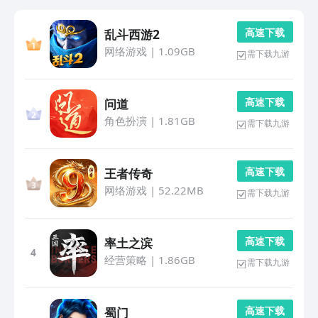
高 速 下 载
乱斗西游2
网络游戏
|
1.09GB
需下载九游
高 速 下 载
问道
角色扮演
|
1.81GB
需下载九游
高 速 下 载
王者传奇
网络游戏
|
52.22MB
需下载九游
高 速 下 载
率土之滨
4
经营策略
|
1.86GB
需下载九游
高 速 下 载
蜀门