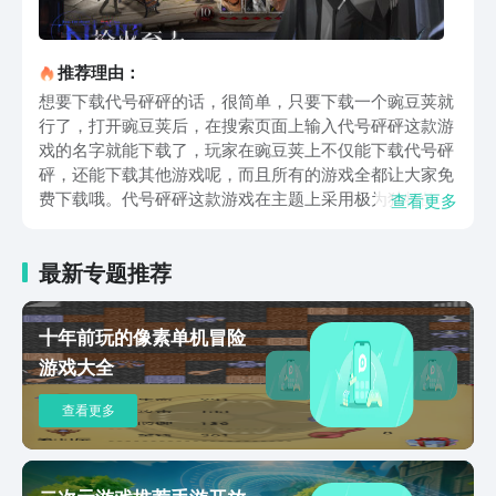
推荐理由：
想要下载代号砰砰的话，很简单，只要下载一个豌豆荚就
行了，打开豌豆荚后，在搜索页面上输入代号砰砰这款游
戏的名字就能下载了，玩家在豌豆荚上不仅能下载代号砰
砰，还能下载其他游戏呢，而且所有的游戏全都让大家免
费下载哦。代号砰砰这款游戏在主题上采用极为独特的女
查看更多
性掌权这一题材，而且把这个题材给运用到炉火纯青的地
步，游戏在介绍上就写到了全员恶人、快感盛宴，通过这
最新专题推荐
个介绍是不是也感到浮想联翩，生出了想要体验一下的想
法了呢。背景上选用了黑帮风格的背景，而且这里的女性
角色都有着极为强烈的自我个性，在这里，女性角色不将
十年前玩的像素单机冒险
是等待着被被人拯救的一方，而是成为了有着浓重杀意，
游戏大全
烈焰红唇，遇到敌人时秉承着能兜售绝对不逼逼的理念，
简直是给大家带来了一场女性崛起专题片。玩家所扮演的
查看更多
角色是黑帮的继承人，刚进入游戏后的你，就会发现自己
所扮演的角色有着极为强大的女王气场。身为家族继承人
的你背负着家族的巨大使命，自出身时就身负强大异能的
你自从进入到浑浊不已的权力场的时候，你就决定绝对不