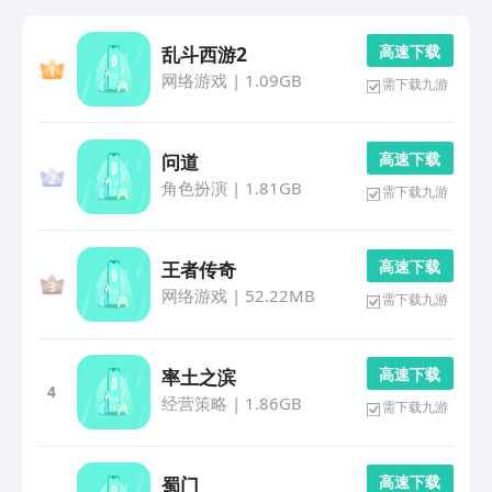
高 速 下 载
乱斗西游2
网络游戏
|
1.09GB
需下载九游
高 速 下 载
问道
角色扮演
|
1.81GB
需下载九游
高 速 下 载
王者传奇
网络游戏
|
52.22MB
需下载九游
高 速 下 载
率土之滨
4
经营策略
|
1.86GB
需下载九游
高 速 下 载
蜀门